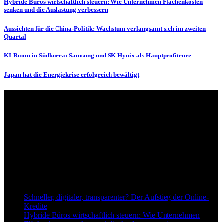
Hybride Büros wirtschaftlich steuern: Wie Unternehmen Flächenkosten
senken und die Auslastung verbessern
Aussichten für die China-Politik: Wachstum verlangsamt sich im zweiten
Quartal
KI-Boom in Südkorea: Samsung und SK Hynix als Hauptprofiteure
Japan hat die Energiekrise erfolgreich bewältigt
Über uns
dapd.de ist ein unabhängiges Wirtschafts- und Finanzportal mit dem
Anspruch, wirtschaftliche Entwicklungen verständlich,
einzuordnend und relevant abzubilden. Unser Fokus liegt auf
aktuellen Nachrichten, fundierten Analysen und belastbarem
Hintergrundwissen rund um Wirtschaft, Märkte, Unternehmen und
Finanzthemen.
Neu bei Dapd.de
Schneller, digitaler, transparenter? Der Aufstieg der Online-
Kredite
Hybride Büros wirtschaftlich steuern: Wie Unternehmen