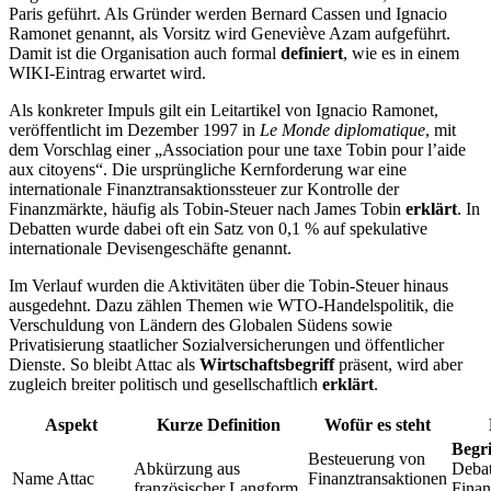
Paris geführt. Als Gründer werden Bernard Cassen und Ignacio
Ramonet genannt, als Vorsitz wird Geneviève Azam aufgeführt.
Damit ist die Organisation auch formal
definiert
, wie es in einem
WIKI-Eintrag erwartet wird.
Als konkreter Impuls gilt ein Leitartikel von Ignacio Ramonet,
veröffentlicht im Dezember 1997 in
Le Monde diplomatique
, mit
dem Vorschlag einer „Association pour une taxe Tobin pour l’aide
aux citoyens“. Die ursprüngliche Kernforderung war eine
internationale Finanztransaktionssteuer zur Kontrolle der
Finanzmärkte, häufig als Tobin-Steuer nach James Tobin
erklärt
. In
Debatten wurde dabei oft ein Satz von 0,1 % auf spekulative
internationale Devisengeschäfte genannt.
Im Verlauf wurden die Aktivitäten über die Tobin-Steuer hinaus
ausgedehnt. Dazu zählen Themen wie WTO-Handelspolitik, die
Verschuldung von Ländern des Globalen Südens sowie
Privatisierung staatlicher Sozialversicherungen und öffentlicher
Dienste. So bleibt Attac als
Wirtschaftsbegriff
präsent, wird aber
zugleich breiter politisch und gesellschaftlich
erklärt
.
Aspekt
Kurze Definition
Wofür es steht
Begri
Besteuerung von
Abkürzung aus
Debat
Name Attac
Finanztransaktionen
französischer Langform
Finan