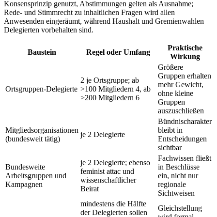
Konsensprinzip genutzt, Abstimmungen gelten als Ausnahme;
Rede- und Stimmrecht zu inhaltlichen Fragen wird allen
Anwesenden eingeräumt, während Haushalt und Gremienwahlen
Delegierten vorbehalten sind.
Praktische
Baustein
Regel oder Umfang
Wirkung
Größere
Gruppen erhalten
2 je Ortsgruppe; ab
mehr Gewicht,
Ortsgruppen-Delegierte
>100 Mitgliedern 4, ab
ohne kleine
>200 Mitgliedern 6
Gruppen
auszuschließen
Bündnischarakter
Mitgliedsorganisationen
bleibt in
je 2 Delegierte
(bundesweit tätig)
Entscheidungen
sichtbar
Fachwissen fließt
je 2 Delegierte; ebenso
Bundesweite
in Beschlüsse
feminist attac und
Arbeitsgruppen und
ein, nicht nur
wissenschaftlicher
Kampagnen
regionale
Beirat
Sichtweisen
mindestens die Hälfte
Gleichstellung
der Delegierten sollen
wird formal