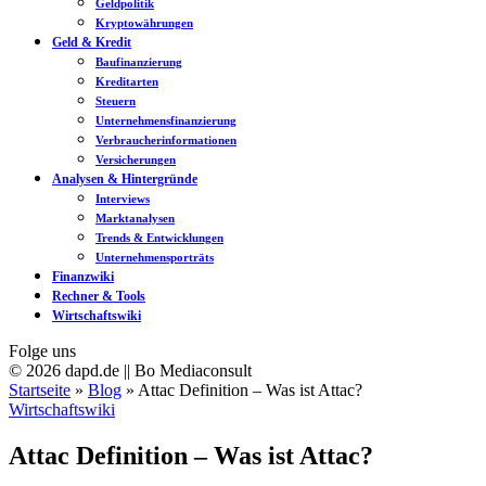
Geldpolitik
Kryptowährungen
Geld & Kredit
Baufinanzierung
Kreditarten
Steuern
Unternehmensfinanzierung
Verbraucherinformationen
Versicherungen
Analysen & Hintergründe
Interviews
Marktanalysen
Trends & Entwicklungen
Unternehmensporträts
Finanzwiki
Rechner & Tools
Wirtschaftswiki
Folge uns
© 2026 dapd.de || Bo Mediaconsult
Startseite
»
Blog
»
Attac Definition – Was ist Attac?
Wirtschaftswiki
Attac Definition – Was ist Attac?