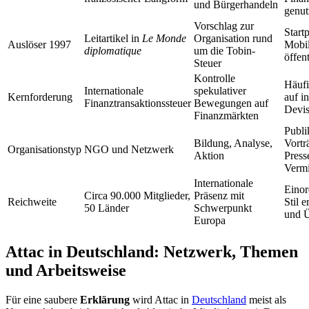
und Bürgerhandeln
genut
Vorschlag zur
Start
Leitartikel in
Le Monde
Organisation rund
Auslöser 1997
Mobil
diplomatique
um die Tobin-
öffen
Steuer
Kontrolle
Häufi
Internationale
spekulativer
Kernforderung
auf i
Finanztransaktionssteuer
Bewegungen auf
Devis
Finanzmärkten
Publi
Bildung, Analyse,
Vortr
Organisationstyp
NGO und Netzwerk
Aktion
Press
Vermi
Internationale
Eino
Circa 90.000 Mitglieder,
Präsenz mit
Reichweite
Stil e
50 Länder
Schwerpunkt
und Ü
Europa
Attac in Deutschland: Netzwerk, Themen
und Arbeitsweise
Für eine saubere
Erklärung
wird Attac in
Deutschland
meist als