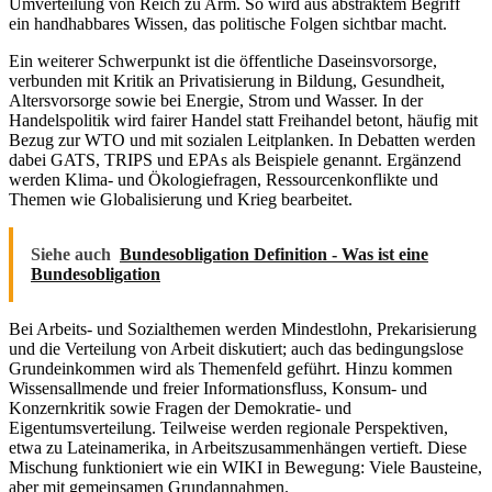
Umverteilung von Reich zu Arm. So wird aus abstraktem Begriff
ein handhabbares Wissen, das politische Folgen sichtbar macht.
Ein weiterer Schwerpunkt ist die öffentliche Daseinsvorsorge,
verbunden mit Kritik an Privatisierung in Bildung, Gesundheit,
Altersvorsorge sowie bei Energie, Strom und Wasser. In der
Handelspolitik wird fairer Handel statt Freihandel betont, häufig mit
Bezug zur WTO und mit sozialen Leitplanken. In Debatten werden
dabei GATS, TRIPS und EPAs als Beispiele genannt. Ergänzend
werden Klima- und Ökologiefragen, Ressourcenkonflikte und
Themen wie Globalisierung und Krieg bearbeitet.
Siehe auch
Bundesobligation Definition - Was ist eine
Bundesobligation
Bei Arbeits- und Sozialthemen werden Mindestlohn, Prekarisierung
und die Verteilung von Arbeit diskutiert; auch das bedingungslose
Grundeinkommen wird als Themenfeld geführt. Hinzu kommen
Wissensallmende und freier Informationsfluss, Konsum- und
Konzernkritik sowie Fragen der Demokratie- und
Eigentumsverteilung. Teilweise werden regionale Perspektiven,
etwa zu Lateinamerika, in Arbeitszusammenhängen vertieft. Diese
Mischung funktioniert wie ein WIKI in Bewegung: Viele Bausteine,
aber mit gemeinsamen Grundannahmen.