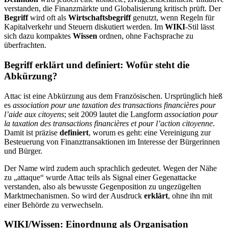
verstanden, die Finanzmärkte und Globalisierung kritisch prüft. Der
Begriff
wird oft als
Wirtschaftsbegriff
genutzt, wenn Regeln für
Kapitalverkehr und Steuern diskutiert werden. Im
WIKI
-Stil lässt
sich dazu kompaktes
Wissen
ordnen, ohne Fachsprache zu
überfrachten.
Begriff erklärt und definiert: Wofür steht die
Abkürzung?
Attac ist eine Abkürzung aus dem Französischen. Ursprünglich hieß
es
association pour une taxation des transactions financières pour
l’aide aux citoyens
; seit 2009 lautet die Langform
association pour
la taxation des transactions financières et pour l’action citoyenne
.
Damit ist präzise
definiert
, worum es geht: eine Vereinigung zur
Besteuerung von Finanztransaktionen im Interesse der Bürgerinnen
und Bürger.
Der Name wird zudem auch sprachlich gedeutet. Wegen der Nähe
zu „attaque“ wurde Attac teils als Signal einer Gegenattacke
verstanden, also als bewusste Gegenposition zu ungezügelten
Marktmechanismen. So wird der Ausdruck
erklärt
, ohne ihn mit
einer Behörde zu verwechseln.
WIKI/Wissen: Einordnung als Organisation