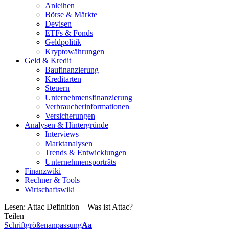
Anleihen
Börse & Märkte
Devisen
ETFs & Fonds
Geldpolitik
Kryptowährungen
Geld & Kredit
Baufinanzierung
Kreditarten
Steuern
Unternehmensfinanzierung
Verbraucherinformationen
Versicherungen
Analysen & Hintergründe
Interviews
Marktanalysen
Trends & Entwicklungen
Unternehmensporträts
Finanzwiki
Rechner & Tools
Wirtschaftswiki
Lesen:
Attac Definition – Was ist Attac?
Teilen
Schriftgrößenanpassung
Aa