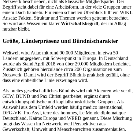
Netzwerk beschrieben, nicht als klassische Mitgliedspartei. Der
Begriff steht dabei für eine Arbeitsform, in der viele Gruppen unter
einem Dach handeln. Für einen schnellen Überblick hilft ein WIKI-
Ansatz: Fakten, Struktur und Themen werden getrennt betrachtet.
So wird aus Wissen ein klarer
Wirtschaftsbegriff
, der im Alltag
nutzbar bleibt.
Größe, Länderpräsenz und Bündnischarakter
Weltweit wird Attac mit rund 90.000 Mitgliedern in etwa 50
Ländern angegeben, mit Schwerpunkt in Europa. In Deutschland
wurde als Stand April 2018 von über 29.000 Mitgliedern berichtet.
Zusätzlich gehören hierzulande circa 200 Organisationen zum
Netzwerk. Damit wird der Begriff Bündnis praktisch gefüllt, ohne
dass eine einheitliche Linie erzwungen wird.
Als breites gesellschaftliches Bündnis wird mit Akteuren wie ver.di,
GEW, BUND und Pax Christi gearbeitet, ergänzt durch
entwicklungspolitische und kapitalismuskritische Gruppen. Als
Auswahl aus dem Umfeld werden häufig medico international,
DFG-VK, Pro Asyl, terre des hommes, Le Monde diplomatique
Deutschland, Kairos Europa und WEED genannt. Diese Mischung
prägt das Wissen im Netzwerk, weil Perspektiven aus
Gewerkschaft, Umwelt und Menschenrechten zusammenlaufen.