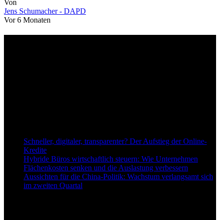
Von
Jens Schumacher - DAPD
Vor 6 Monaten
Über uns
dapd.de ist ein unabhängiges Wirtschafts- und Finanzportal mit dem
Anspruch, wirtschaftliche Entwicklungen verständlich,
einzuordnend und relevant abzubilden. Unser Fokus liegt auf
aktuellen Nachrichten, fundierten Analysen und belastbarem
Hintergrundwissen rund um Wirtschaft, Märkte, Unternehmen und
Finanzthemen.
Neu bei Dapd.de
Schneller, digitaler, transparenter? Der Aufstieg der Online-
Kredite
Hybride Büros wirtschaftlich steuern: Wie Unternehmen
Flächenkosten senken und die Auslastung verbessern
Aussichten für die China-Politik: Wachstum verlangsamt sich
im zweiten Quartal
Informationen