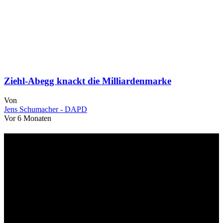
Ziehl-Abegg knackt die Milliardenmarke
Von
Jens Schumacher - DAPD
Vor 6 Monaten
Über uns
dapd.de ist ein unabhängiges Wirtschafts- und Finanzportal mit dem
Anspruch, wirtschaftliche Entwicklungen verständlich,
einzuordnend und relevant abzubilden. Unser Fokus liegt auf
aktuellen Nachrichten, fundierten Analysen und belastbarem
Hintergrundwissen rund um Wirtschaft, Märkte, Unternehmen und
Finanzthemen.
Neu bei Dapd.de