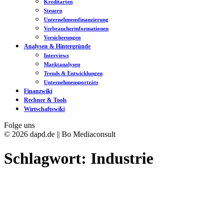
Kreditarten
Steuern
Unternehmensfinanzierung
Verbraucherinformationen
Versicherungen
Analysen & Hintergründe
Interviews
Marktanalysen
Trends & Entwicklungen
Unternehmensporträts
Finanzwiki
Rechner & Tools
Wirtschaftswiki
Folge uns
© 2026 dapd.de || Bo Mediaconsult
Schlagwort:
Industrie