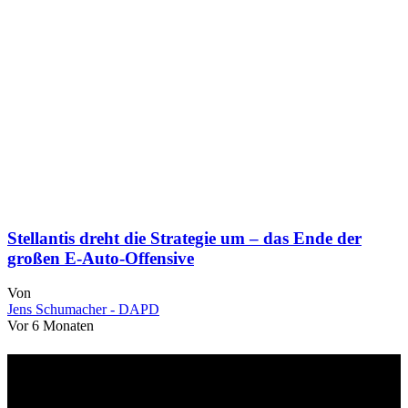
Stellantis dreht die Strategie um – das Ende der
großen E-Auto-Offensive
Von
Jens Schumacher - DAPD
Vor 6 Monaten
Über uns
dapd.de ist ein unabhängiges Wirtschafts- und Finanzportal mit dem