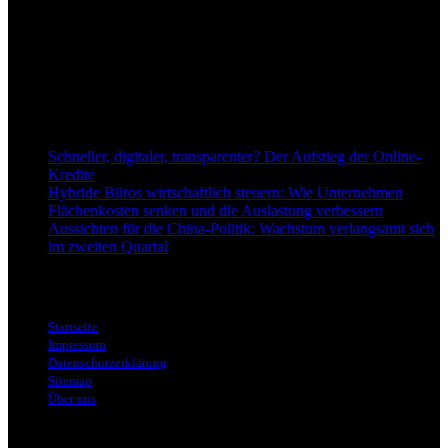
Anspruch, wirtschaftliche Entwicklungen verständlich,
einzuordnend und relevant abzubilden. Unser Fokus liegt auf
aktuellen Nachrichten, fundierten Analysen und belastbarem
Hintergrundwissen rund um Wirtschaft, Märkte, Unternehmen und
Finanzthemen.
Neu bei Dapd.de
Schneller, digitaler, transparenter? Der Aufstieg der Online-
Kredite
Hybride Büros wirtschaftlich steuern: Wie Unternehmen
Flächenkosten senken und die Auslastung verbessern
Aussichten für die China-Politik: Wachstum verlangsamt sich
im zweiten Quartal
Informationen
Startseite
Impressum
Datenschutzerklärung
Sitemap
Über uns
Themen