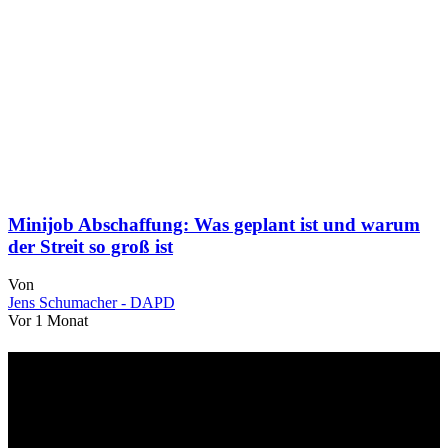
Minijob Abschaffung: Was geplant ist und warum
der Streit so groß ist
Von
Jens Schumacher - DAPD
Vor 1 Monat
Über uns
dapd.de ist ein unabhängiges Wirtschafts- und Finanzportal mit dem
Anspruch, wirtschaftliche Entwicklungen verständlich,
einzuordnend und relevant abzubilden. Unser Fokus liegt auf