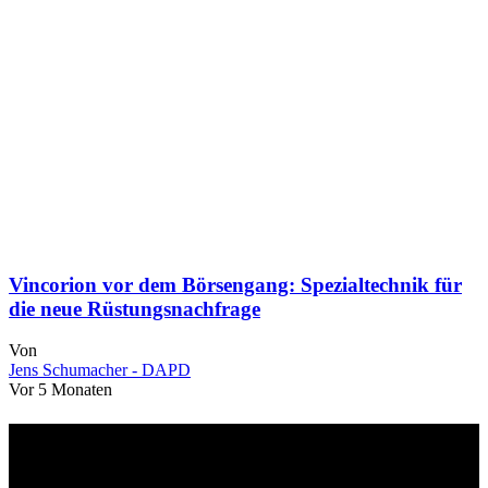
Vincorion vor dem Börsengang: Spezialtechnik für
die neue Rüstungsnachfrage
Von
Jens Schumacher - DAPD
Vor 5 Monaten
Über uns
dapd.de ist ein unabhängiges Wirtschafts- und Finanzportal mit dem