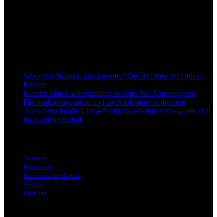
Anspruch, wirtschaftliche Entwicklungen verständlich,
einzuordnend und relevant abzubilden. Unser Fokus liegt auf
aktuellen Nachrichten, fundierten Analysen und belastbarem
Hintergrundwissen rund um Wirtschaft, Märkte, Unternehmen und
Finanzthemen.
Neu bei Dapd.de
Schneller, digitaler, transparenter? Der Aufstieg der Online-
Kredite
Hybride Büros wirtschaftlich steuern: Wie Unternehmen
Flächenkosten senken und die Auslastung verbessern
Aussichten für die China-Politik: Wachstum verlangsamt sich
im zweiten Quartal
Informationen
Startseite
Impressum
Datenschutzerklärung
Sitemap
Über uns
Themen