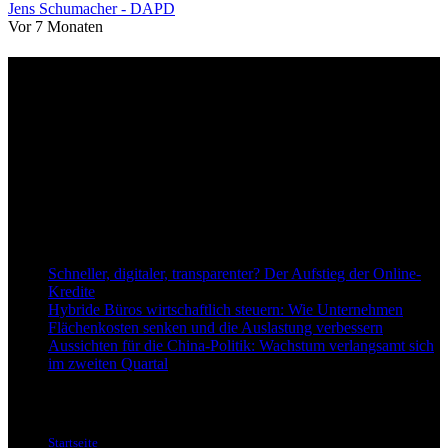
Jens Schumacher - DAPD
Vor 7 Monaten
Über uns
dapd.de ist ein unabhängiges Wirtschafts- und Finanzportal mit dem
Anspruch, wirtschaftliche Entwicklungen verständlich,
einzuordnend und relevant abzubilden. Unser Fokus liegt auf
aktuellen Nachrichten, fundierten Analysen und belastbarem
Hintergrundwissen rund um Wirtschaft, Märkte, Unternehmen und
Finanzthemen.
Neu bei Dapd.de
Schneller, digitaler, transparenter? Der Aufstieg der Online-
Kredite
Hybride Büros wirtschaftlich steuern: Wie Unternehmen
Flächenkosten senken und die Auslastung verbessern
Aussichten für die China-Politik: Wachstum verlangsamt sich
im zweiten Quartal
Informationen
Startseite