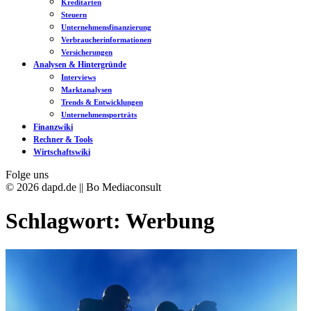
Kreditarten
Steuern
Unternehmensfinanzierung
Verbraucherinformationen
Versicherungen
Analysen & Hintergründe
Interviews
Marktanalysen
Trends & Entwicklungen
Unternehmensporträts
Finanzwiki
Rechner & Tools
Wirtschaftswiki
Folge uns
© 2026 dapd.de || Bo Mediaconsult
Schlagwort:
Werbung