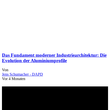
Das Fundament moderner Industriearchitektur: Die
Evolution der Aluminiumprofile
Von
Jens Schumacher - DAPD
Vor 4 Monaten
Über uns
dapd.de ist ein unabhängiges Wirtschafts- und Finanzportal mit dem
Anspruch, wirtschaftliche Entwicklungen verständlich,
einzuordnend und relevant abzubilden. Unser Fokus liegt auf