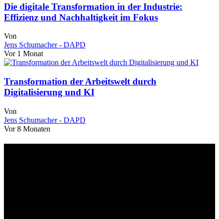
Die digitale Transformation in der Industrie:
Effizienz und Nachhaltigkeit im Fokus
Von
Jens Schumacher - DAPD
Vor 1 Monat
Transformation der Arbeitswelt durch
Digitalisierung und KI
Von
Jens Schumacher - DAPD
Vor 8 Monaten
Über uns
dapd.de ist ein unabhängiges Wirtschafts- und Finanzportal mit dem
Anspruch, wirtschaftliche Entwicklungen verständlich,
einzuordnend und relevant abzubilden. Unser Fokus liegt auf
aktuellen Nachrichten, fundierten Analysen und belastbarem
Hintergrundwissen rund um Wirtschaft, Märkte, Unternehmen und
Finanzthemen.