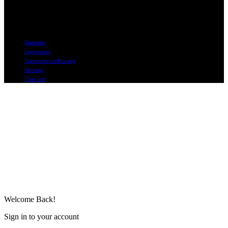
DAPD in Social Media
© DAPD.de II bo mediaconsult
Startseite
Impressum
Datenschutzerklärung
Sitemap
Über uns
Welcome Back!
Sign in to your account