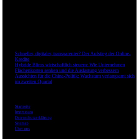
dapd.de ist ein unabhängiges Wirtschafts- und Finanzportal mit dem
Anspruch, wirtschaftliche Entwicklungen verständlich,
einzuordnend und relevant abzubilden. Unser Fokus liegt auf
aktuellen Nachrichten, fundierten Analysen und belastbarem
Hintergrundwissen rund um Wirtschaft, Märkte, Unternehmen und
Finanzthemen.
Neu bei Dapd.de
Schneller, digitaler, transparenter? Der Aufstieg der Online-
Kredite
Hybride Büros wirtschaftlich steuern: Wie Unternehmen
Flächenkosten senken und die Auslastung verbessern
Aussichten für die China-Politik: Wachstum verlangsamt sich
im zweiten Quartal
Informationen
Startseite
Impressum
Datenschutzerklärung
Sitemap
Über uns