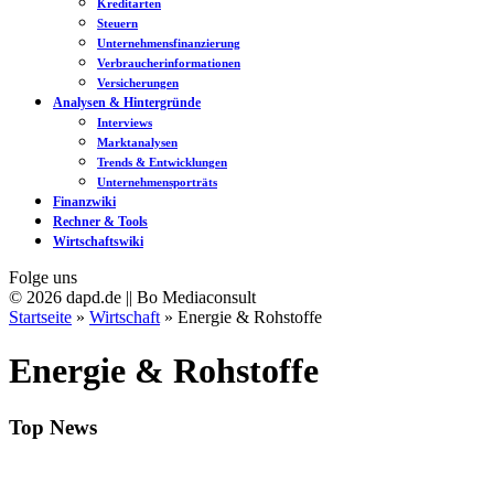
Kreditarten
Steuern
Unternehmensfinanzierung
Verbraucherinformationen
Versicherungen
Analysen & Hintergründe
Interviews
Marktanalysen
Trends & Entwicklungen
Unternehmensporträts
Finanzwiki
Rechner & Tools
Wirtschaftswiki
Folge uns
© 2026 dapd.de || Bo Mediaconsult
Startseite
»
Wirtschaft
»
Energie & Rohstoffe
Energie & Rohstoffe
Top News