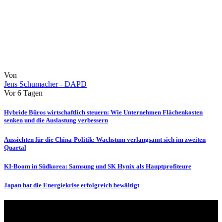
Von
Jens Schumacher - DAPD
Vor 6 Tagen
Hybride Büros wirtschaftlich steuern: Wie Unternehmen Flächenkosten
senken und die Auslastung verbessern
Aussichten für die China-Politik: Wachstum verlangsamt sich im zweiten
Quartal
KI-Boom in Südkorea: Samsung und SK Hynix als Hauptprofiteure
Japan hat die Energiekrise erfolgreich bewältigt
Über uns