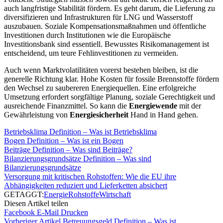
auch langfristige Stabilität fördern. Es geht darum, die Lieferung zu
diversifizieren und Infrastrukturen für LNG und Wasserstoff
auszubauen. Soziale Kompensationsmaßnahmen und öffentliche
Investitionen durch Institutionen wie die Europäische
Investitionsbank sind essentiell. Bewusstes Risikomanagement ist
entscheidend, um teure Fehlinvestitionen zu vermeiden.
Auch wenn Marktvolatilitäten vorerst bestehen bleiben, ist die
generelle Richtung klar. Hohe Kosten für fossile Brennstoffe fördern
den Wechsel zu saubereren Energiequellen. Eine erfolgreiche
Umsetzung erfordert sorgfältige Planung, soziale Gerechtigkeit und
ausreichende Finanzmittel. So kann die
Energiewende
mit der
Gewährleistung von
Energiesicherheit
Hand in Hand gehen.
Betriebsklima Definition – Was ist Betriebsklima
Bogen Definition – Was ist ein Bogen
Beiträge Definition – Was sind Beiträge?
Bilanzierungsgrundsätze Definition – Was sind
Bilanzierungsgrundsätze
Versorgung mit kritischen Rohstoffen: Wie die EU ihre
Abhängigkeiten reduziert und Lieferketten absichert
GETAGGT:
Energie
Rohstoffe
Wirtschaft
Diesen Artikel teilen
Facebook
E-Mail
Drucken
Vorheriger Artikel
Betreuungsgeld Definition – Was ist