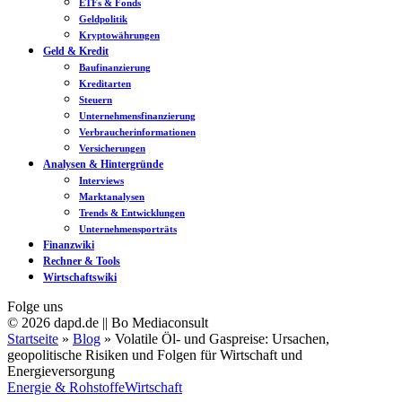
ETFs & Fonds
Geldpolitik
Kryptowährungen
Geld & Kredit
Baufinanzierung
Kreditarten
Steuern
Unternehmensfinanzierung
Verbraucherinformationen
Versicherungen
Analysen & Hintergründe
Interviews
Marktanalysen
Trends & Entwicklungen
Unternehmensporträts
Finanzwiki
Rechner & Tools
Wirtschaftswiki
Folge uns
© 2026 dapd.de || Bo Mediaconsult
Startseite
»
Blog
»
Volatile Öl- und Gaspreise: Ursachen,
geopolitische Risiken und Folgen für Wirtschaft und
Energieversorgung
Energie & Rohstoffe
Wirtschaft