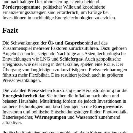
und nachhaltiger Dekarbonisierung ist entscheidend.
Förderprogramme
, politischer Wille und koordinierte
Finanzierungsstrategien sind erforderlich, um Erfolge bei
Investitionen in nachhaltige Energietechnologien zu erzielen.
Fazit
Die Schwankungen der
Öl- und Gaspreise
sind auf das
Zusammenspiel mehrerer Faktoren zurückzuführen. Dazu gehören
Angebotsschocks, steigende Nachfrage aus Asien, technologische
Entwicklungen wie LNG und
Schiefergas
. Auch geopolitische
Ereignisse, wie der Krieg in der Ukraine, spielen eine Rolle. Der
Übergang von langfristigen zu kurzfristigeren Preisvereinbarungen
führt zu mehr Flexibilität. Dies resultiert jedoch auch in größeren
Preisschwankungen.
Die volatilen Preise stellen kurzfristig eine Herausforderung für die
Energiesicherheit
dar. Sie treiben die Inflation nach oben und
belasten Haushalte. Mittelfristig fördern sie jedoch Investitionen in
saubere Technologien und beschleunigen so die
Energiewende
.
Investoren und politische Entscheidungsträger finden Photovoltaik,
Batteriespeicher,
Wärmepumpen
und Wasserstoff zunehmend
attraktiver.
Politische Strategien müssen sowohl auf akute Krisen reagieren als