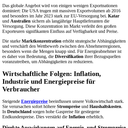
Das globale Angebot wird von einigen wenigen Exportnationen
dominiert: Die USA trugen mit massiven Exportvolumen ab 2016
und besonders im Jahr 2023 stark zur EU-Versorgung bei.
Katar
und
Australien
sichern als langjährige Hauptlieferanten die
Versorgung. Diese Konzentration im Markt verleiht den großen
Exporteuren signifikanten Einfluss auf Verfügbarkeit und Preise.
Die starke
Marktkonzentration
erhöht strategische Abhängigkeiten
und verschärft den Wettbewerb zwischen den Abnehmerregionen,
besonders wenn die Mengen knapp sind. Für Energieabnehmer ist
es daher von Bedeutung, die
Diversifikation
ihrer Bezugsquellen
voranzutreiben, um Abhängigkeiten zu reduzieren.
Wirtschaftliche Folgen: Inflation,
Industrie und Energiepreise für
Verbraucher
Steigende
Energiepreise
beeinflussen unsere Volkswirtschaft stark.
Sie verursachen sofort höhere
Strompreise
und
Haushaltskosten
.
In
Deutschland
sorgen hohe Gaspreise für gestiegene
Endkundenpreise. Dies verstärkt die
Inflation
erheblich.
Direkte Auswirkungen auf Energie- und Strompreise