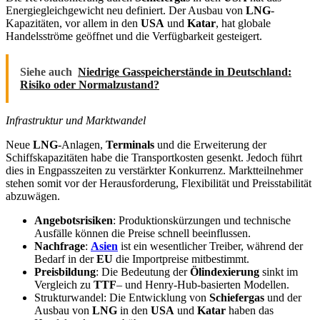
Energiegleichgewicht neu definiert. Der Ausbau von
LNG
-
Kapazitäten, vor allem in den
USA
und
Katar
, hat globale
Handelsströme geöffnet und die Verfügbarkeit gesteigert.
Siehe auch
Niedrige Gasspeicherstände in Deutschland:
Risiko oder Normalzustand?
Infrastruktur und Marktwandel
Neue
LNG
-Anlagen,
Terminals
und die Erweiterung der
Schiffskapazitäten habe die Transportkosten gesenkt. Jedoch führt
dies in Engpasszeiten zu verstärkter Konkurrenz. Marktteilnehmer
stehen somit vor der Herausforderung, Flexibilität und Preisstabilität
abzuwägen.
Angebotsrisiken
: Produktionskürzungen und technische
Ausfälle können die Preise schnell beeinflussen.
Nachfrage
:
Asien
ist ein wesentlicher Treiber, während der
Bedarf in der
EU
die Importpreise mitbestimmt.
Preisbildung
: Die Bedeutung der
Ölindexierung
sinkt im
Vergleich zu
TTF
– und Henry-Hub-basierten Modellen.
Strukturwandel: Die Entwicklung von
Schiefergas
und der
Ausbau von
LNG
in den
USA
und
Katar
haben das