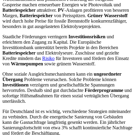
Gaspreise machen erneuerbare Energien wie Photovoltaik und
Batteriespeicher
attraktiver.
PV
-Anlagen profitieren von besseren
Margen,
Batteriespeicher
von Preisspitzen.
Grüner Wasserstoff
wird durch hohe Preise für fossile Brennstoffe konkurrenzfähiger,
besonders in gut ausgelasteten Elektrolyseprojekten.
Staatliche Förderungen verringern
Investitionsrisiken
und
erleichtern den Zugang zu Kapital. Die Europäische
Investitionsbank unterstützt bereits Projekte in den Bereichen
Batteriespeicher
und Elektrolyseure. Zuschüsse und gezielte
Kredite mindern das
Risiko
für Investoren und fördern den Einsatz
von
Wärmepumpen
sowie grünem Wasserstoff.
Ohne soziale Ausgleichsmechanismen kann ein
ungeordneter
Übergang
Probleme verursachen. Solche Probleme können
Investitionen
verzögern und gesellschaftliche Spannungen
hervorrufen. Deshalb sind gut durchdachte
Förderprogramme
und
sofortige Hilfsmaßnahmen für einen sozial verträglichen Übergang
unerlässlich.
Für Deutschland ist es wichtig, verschiedene Strategien miteinander
zu verbinden. Durch die energetische Sanierung von Gebäuden
kann die Gasnachfrage langfristig gesenkt werden. Ein jährlicher
Sanierungsfortschritt von etwa 3% schafft kontinuierliche Nachfrage
und fördert die Beschäftigung.