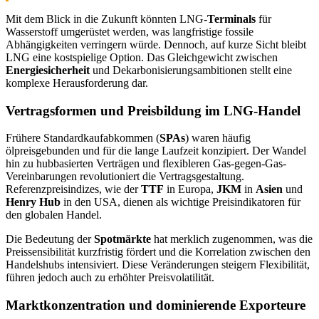
Mit dem Blick in die Zukunft könnten LNG-
Terminals
für
Wasserstoff umgerüstet werden, was langfristige fossile
Abhängigkeiten verringern würde. Dennoch, auf kurze Sicht bleibt
LNG eine kostspielige Option. Das Gleichgewicht zwischen
Energiesicherheit
und Dekarbonisierungsambitionen stellt eine
komplexe Herausforderung dar.
Vertragsformen und Preisbildung im LNG-Handel
Frühere Standardkaufabkommen (
SPAs
) waren häufig
ölpreisgebunden und für die lange Laufzeit konzipiert. Der Wandel
hin zu hubbasierten Verträgen und flexibleren Gas-gegen-Gas-
Vereinbarungen revolutioniert die Vertragsgestaltung.
Referenzpreisindizes, wie der
TTF
in Europa,
JKM
in
Asien
und
Henry Hub
in den USA, dienen als wichtige Preisindikatoren für
den globalen Handel.
Die Bedeutung der
Spotmärkte
hat merklich zugenommen, was die
Preissensibilität kurzfristig fördert und die Korrelation zwischen den
Handelshubs intensiviert. Diese Veränderungen steigern Flexibilität,
führen jedoch auch zu erhöhter Preisvolatilität.
Marktkonzentration und dominierende Exporteure