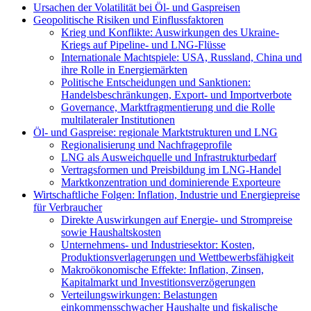
Ursachen der Volatilität bei Öl- und Gaspreisen
Geopolitische Risiken und Einflussfaktoren
Krieg und Konflikte: Auswirkungen des Ukraine-
Kriegs auf Pipeline- und LNG-Flüsse
Internationale Machtspiele: USA, Russland, China und
ihre Rolle in Energiemärkten
Politische Entscheidungen und Sanktionen:
Handelsbeschränkungen, Export- und Importverbote
Governance, Marktfragmentierung und die Rolle
multilateraler Institutionen
Öl- und Gaspreise: regionale Marktstrukturen und LNG
Regionalisierung und Nachfrageprofile
LNG als Ausweichquelle und Infrastrukturbedarf
Vertragsformen und Preisbildung im LNG-Handel
Marktkonzentration und dominierende Exporteure
Wirtschaftliche Folgen: Inflation, Industrie und Energiepreise
für Verbraucher
Direkte Auswirkungen auf Energie- und Strompreise
sowie Haushaltskosten
Unternehmens- und Industriesektor: Kosten,
Produktionsverlagerungen und Wettbewerbsfähigkeit
Makroökonomische Effekte: Inflation, Zinsen,
Kapitalmarkt und Investitionsverzögerungen
Verteilungswirkungen: Belastungen
einkommensschwacher Haushalte und fiskalische