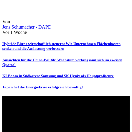
Von
Jens Schumacher - DAPD
Vor 1 Woche
Hybride Büros wirtschaftlich steuern: Wie Unternehmen Flächenkosten
senken und die Auslastung verbessern
Aussichten für die China-Politik: Wachstum verlangsamt sich im zweiten
Quartal
KI-Boom in Südkorea: Samsung und SK Hynix als Hauptprofiteure
Japan hat die Energiekrise erfolgreich bewältigt
Über uns
dapd.de ist ein unabhängiges Wirtschafts- und Finanzportal mit dem
Anspruch, wirtschaftliche Entwicklungen verständlich,
einzuordnend und relevant abzubilden. Unser Fokus liegt auf
aktuellen Nachrichten, fundierten Analysen und belastbarem
Hintergrundwissen rund um Wirtschaft, Märkte, Unternehmen und