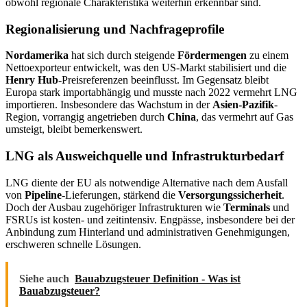
obwohl regionale Charakteristika weiterhin erkennbar sind.
Regionalisierung und Nachfrageprofile
Nordamerika
hat sich durch steigende
Fördermengen
zu einem
Nettoexporteur entwickelt, was den US-Markt stabilisiert und die
Henry Hub
-Preisreferenzen beeinflusst. Im Gegensatz bleibt
Europa stark importabhängig und musste nach 2022 vermehrt LNG
importieren. Insbesondere das Wachstum in der
Asien-Pazifik
-
Region, vorrangig angetrieben durch
China
, das vermehrt auf Gas
umsteigt, bleibt bemerkenswert.
LNG als Ausweichquelle und Infrastrukturbedarf
LNG diente der EU als notwendige Alternative nach dem Ausfall
von
Pipeline
-Lieferungen, stärkend die
Versorgungssicherheit
.
Doch der Ausbau zugehöriger Infrastrukturen wie
Terminals
und
FSRUs ist kosten- und zeitintensiv. Engpässe, insbesondere bei der
Anbindung zum Hinterland und administrativen Genehmigungen,
erschweren schnelle Lösungen.
Siehe auch
Bauabzugsteuer Definition - Was ist
Bauabzugsteuer?