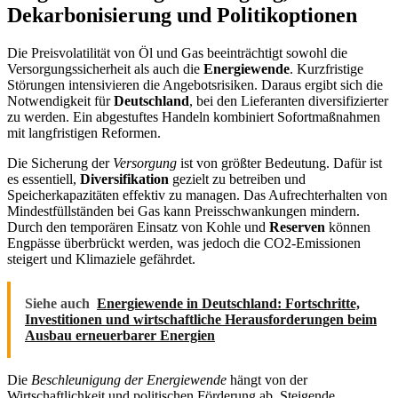
Dekarbonisierung und Politikoptionen
Die Preisvolatilität von Öl und Gas beeinträchtigt sowohl die
Versorgungssicherheit als auch die
Energiewende
. Kurzfristige
Störungen intensivieren die Angebotsrisiken. Daraus ergibt sich die
Notwendigkeit für
Deutschland
, bei den Lieferanten diversifizierter
zu werden. Ein abgestuftes Handeln kombiniert Sofortmaßnahmen
mit langfristigen Reformen.
Die Sicherung der
Versorgung
ist von größter Bedeutung. Dafür ist
es essentiell,
Diversifikation
gezielt zu betreiben und
Speicherkapazitäten effektiv zu managen. Das Aufrechterhalten von
Mindestfüllständen bei Gas kann Preisschwankungen mindern.
Durch den temporären Einsatz von Kohle und
Reserven
können
Engpässe überbrückt werden, was jedoch die CO2-Emissionen
steigert und Klimaziele gefährdet.
Siehe auch
Energiewende in Deutschland: Fortschritte,
Investitionen und wirtschaftliche Herausforderungen beim
Ausbau erneuerbarer Energien
Die
Beschleunigung der Energiewende
hängt von der
Wirtschaftlichkeit und politischen Förderung ab. Steigende