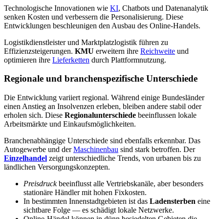
Technologische Innovationen wie
KI
, Chatbots und Datenanalytik
senken Kosten und verbessern die Personalisierung. Diese
Entwicklungen beschleunigen den Ausbau des Online-Handels.
Logistikdienstleister und Marktplatzlogistik führen zu
Effizienzsteigerungen.
KMU
erweitern ihre
Reichweite
und
optimieren ihre
Lieferketten
durch Plattformnutzung.
Regionale und branchenspezifische Unterschiede
Die Entwicklung variiert regional. Während einige Bundesländer
einen Anstieg an Insolvenzen erleben, bleiben andere stabil oder
erholen sich. Diese
Regionalunterschiede
beeinflussen lokale
Arbeitsmärkte und Einkaufsmöglichkeiten.
Branchenabhängige Unterschiede sind ebenfalls erkennbar. Das
Autogewerbe und der
Maschinenbau
sind stark betroffen. Der
Einzelhandel
zeigt unterschiedliche Trends, von urbanen bis zu
ländlichen Versorgungskonzepten.
Preisdruck
beeinflusst alle Vertriebskanäle, aber besonders
stationäre Händler mit hohen Fixkosten.
In bestimmten Innenstadtgebieten ist das
Ladensterben
eine
sichtbare Folge — es schädigt lokale Netzwerke.
Online-Händel können in dünn besiedelten Gebieten die