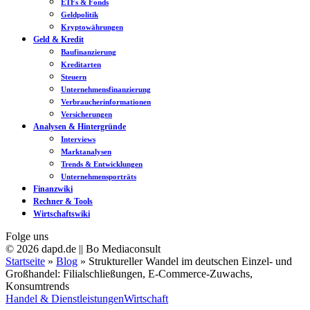
ETFs & Fonds
Geldpolitik
Kryptowährungen
Geld & Kredit
Baufinanzierung
Kreditarten
Steuern
Unternehmensfinanzierung
Verbraucherinformationen
Versicherungen
Analysen & Hintergründe
Interviews
Marktanalysen
Trends & Entwicklungen
Unternehmensporträts
Finanzwiki
Rechner & Tools
Wirtschaftswiki
Folge uns
© 2026 dapd.de || Bo Mediaconsult
Startseite
»
Blog
»
Struktureller Wandel im deutschen Einzel- und
Großhandel: Filialschließungen, E-Commerce-Zuwachs,
Konsumtrends
Handel & Dienstleistungen
Wirtschaft