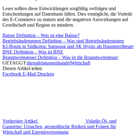
Leser sollten diese Entwicklungen sorgfältig verfolgen und
Entscheidungen auf Datenbasis fällen. Dies ermöglicht, die Vorteile
des E‑Commerce zu nutzen und die negativen Auswirkungen auf
Gesellschaft und Region zu mindern.
Baisse Definition – Was ist eine Baisse?
Betriebsänderungen Definition – Was sind Betriebsänderungen
KI-Boom in Südkorea: Samsung und SK Hynix als Hauptprofiteure
BNE Definition – Was ist BNE
Branntweinsteuer Definition – Was ist die Branntweinsteuer
GETAGGT:
dienstleistungen
handel
Wirtschaft
Diesen Artikel teilen
Facebook
E-Mail
Drucken
Vorheriger Artikel
Volatile Öl- und
Gaspreise: Ursachen, geopolitische Risiken und Folgen für
Wirtschaft und Energieversorgung