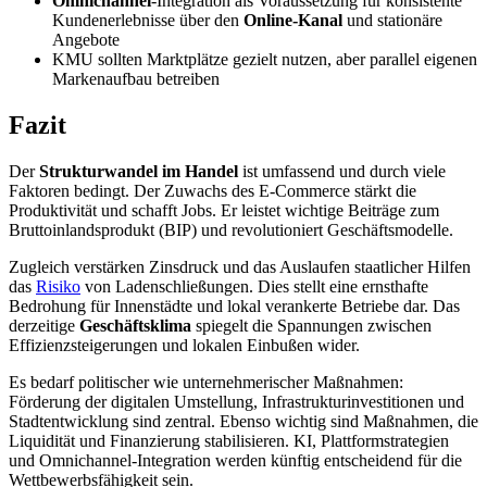
Omnichannel
-Integration als Voraussetzung für konsistente
Kundenerlebnisse über den
Online-Kanal
und stationäre
Angebote
KMU sollten Marktplätze gezielt nutzen, aber parallel eigenen
Markenaufbau betreiben
Fazit
Der
Strukturwandel im Handel
ist umfassend und durch viele
Faktoren bedingt. Der Zuwachs des E‑Commerce stärkt die
Produktivität und schafft Jobs. Er leistet wichtige Beiträge zum
Bruttoinlandsprodukt (BIP) und revolutioniert Geschäftsmodelle.
Zugleich verstärken Zinsdruck und das Auslaufen staatlicher Hilfen
das
Risiko
von Ladenschließungen. Dies stellt eine ernsthafte
Bedrohung für Innenstädte und lokal verankerte Betriebe dar. Das
derzeitige
Geschäftsklima
spiegelt die Spannungen zwischen
Effizienzsteigerungen und lokalen Einbußen wider.
Es bedarf politischer wie unternehmerischer Maßnahmen:
Förderung der digitalen Umstellung, Infrastrukturinvestitionen und
Stadtentwicklung sind zentral. Ebenso wichtig sind Maßnahmen, die
Liquidität und Finanzierung stabilisieren. KI, Plattformstrategien
und Omnichannel‑Integration werden künftig entscheidend für die
Wettbewerbsfähigkeit sein.