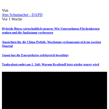
Von
Jens Schumacher - DAPD
Vor 1 Woche
Hybride Büros wirtschaftlich steuern: Wie Unternehmen Flächenkosten
senken und die Auslastung verbessern
Aussichten für die China-Politik: Wachstum verlangsamt sich im zweiten
Quartal
Japan hat die Energiekrise erfolgreich bewältigt
Tankrabatt endet am 1. Juli: Warum Kraftstoff jetzt wieder teurer wird
Über uns
dapd.de ist ein unabhängiges Wirtschafts- und Finanzportal mit dem
Anspruch, wirtschaftliche Entwicklungen verständlich,
einzuordnend und relevant abzubilden. Unser Fokus liegt auf
aktuellen Nachrichten, fundierten Analysen und belastbarem
Hintergrundwissen rund um Wirtschaft, Märkte, Unternehmen und
Finanzthemen.