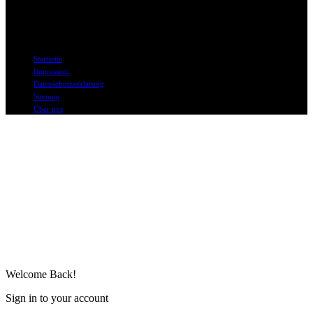
DAPD in Social Media
© DAPD.de II bo mediaconsult
Startseite
Impressum
Datenschutzerklärung
Sitemap
Über uns
Welcome Back!
Sign in to your account