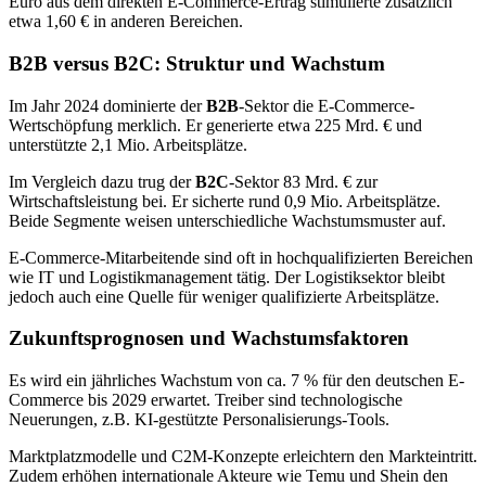
Euro aus dem direkten E-Commerce-Ertrag stimulierte zusätzlich
etwa 1,60 € in anderen Bereichen.
B2B versus B2C: Struktur und Wachstum
Im Jahr 2024 dominierte der
B2B
-Sektor die E-Commerce-
Wertschöpfung merklich. Er generierte etwa 225 Mrd. € und
unterstützte 2,1 Mio. Arbeitsplätze.
Im Vergleich dazu trug der
B2C
-Sektor 83 Mrd. € zur
Wirtschaftsleistung bei. Er sicherte rund 0,9 Mio. Arbeitsplätze.
Beide Segmente weisen unterschiedliche Wachstumsmuster auf.
E-Commerce-Mitarbeitende sind oft in hochqualifizierten Bereichen
wie IT und Logistikmanagement tätig. Der Logistiksektor bleibt
jedoch auch eine Quelle für weniger qualifizierte Arbeitsplätze.
Zukunftsprognosen und Wachstumsfaktoren
Es wird ein jährliches Wachstum von ca. 7 % für den deutschen E-
Commerce bis 2029 erwartet. Treiber sind technologische
Neuerungen, z.B. KI-gestützte Personalisierungs-Tools.
Marktplatzmodelle und C2M-Konzepte erleichtern den Markteintritt.
Zudem erhöhen internationale Akteure wie Temu und Shein den