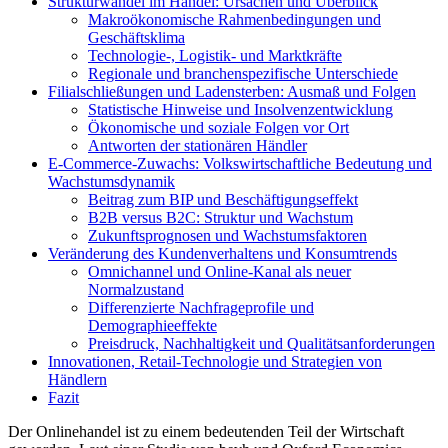
Strukturwandel im Handel: Ursachen und Überblick
Makroökonomische Rahmenbedingungen und
Geschäftsklima
Technologie-, Logistik- und Marktkräfte
Regionale und branchenspezifische Unterschiede
Filialschließungen und Ladensterben: Ausmaß und Folgen
Statistische Hinweise und Insolvenzentwicklung
Ökonomische und soziale Folgen vor Ort
Antworten der stationären Händler
E-Commerce-Zuwachs: Volkswirtschaftliche Bedeutung und
Wachstumsdynamik
Beitrag zum BIP und Beschäftigungseffekt
B2B versus B2C: Struktur und Wachstum
Zukunftsprognosen und Wachstumsfaktoren
Veränderung des Kundenverhaltens und Konsumtrends
Omnichannel und Online‑Kanal als neuer
Normalzustand
Differenzierte Nachfrageprofile und
Demographieeffekte
Preisdruck, Nachhaltigkeit und Qualitätsanforderungen
Innovationen, Retail-Technologie und Strategien von
Händlern
Fazit
Der Onlinehandel ist zu einem bedeutenden Teil der Wirtschaft