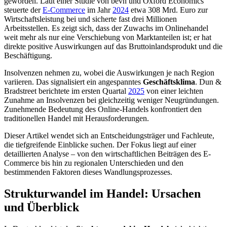
geworden. Laut einer Studie von bevh und Oxford Economics
steuerte der
E-Commerce
im Jahr
2024
etwa 308 Mrd. Euro zur
Wirtschaftsleistung bei und sicherte fast drei Millionen
Arbeitsstellen. Es zeigt sich, dass der Zuwachs im Onlinehandel
weit mehr als nur eine Verschiebung von Marktanteilen ist; er hat
direkte positive Auswirkungen auf das Bruttoinlandsprodukt und die
Beschäftigung.
Insolvenzen nehmen zu, wobei die Auswirkungen je nach Region
variieren. Das signalisiert ein angespanntes
Geschäftsklima
. Dun &
Bradstreet berichtete im ersten Quartal
2025
von einer leichten
Zunahme an Insolvenzen bei gleichzeitig weniger Neugründungen.
Zunehmende Bedeutung des Online-Handels konfrontiert den
traditionellen Handel mit Herausforderungen.
Dieser Artikel wendet sich an Entscheidungsträger und Fachleute,
die tiefgreifende Einblicke suchen. Der Fokus liegt auf einer
detaillierten Analyse – von den wirtschaftlichen Beiträgen des E-
Commerce bis hin zu regionalen Unterschieden und den
bestimmenden Faktoren dieses Wandlungsprozesses.
Strukturwandel im Handel: Ursachen
und Überblick