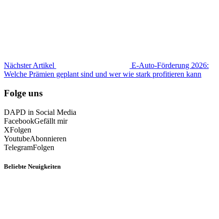
Nächster Artikel
E-Auto-Förderung 2026:
Welche Prämien geplant sind und wer wie stark profitieren kann
Folge uns
DAPD in Social Media
Facebook
Gefällt mir
X
Folgen
Youtube
Abonnieren
Telegram
Folgen
Beliebte Neuigkeiten