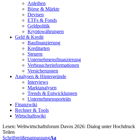
Anleihen
Börse & Märkte
Devisen
ETFs & Fonds
Geldpolitik
Kryptowährungen
Geld & Kredit
Baufinanzierung
Kreditarten
Steuern
Unternehmensfinanzierung
Verbraucherinformationen
Versicherungen
Analysen & Hintergründe
Interviews
Marktanalysen
Trends & Entwicklungen
Unternehmensporträts
Finanzwiki
Rechner & Tools
Wirtschaftswiki
Lesen:
Weltwirtschaftsforum Davos 2026: Dialog unter Hochdruck
Teilen
Schriftgrößenanpassung
Aa