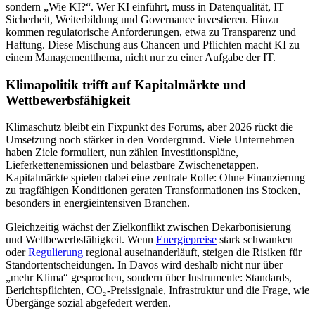
sondern „Wie KI?“. Wer KI einführt, muss in Datenqualität, IT
Sicherheit, Weiterbildung und Governance investieren. Hinzu
kommen regulatorische Anforderungen, etwa zu Transparenz und
Haftung. Diese Mischung aus Chancen und Pflichten macht KI zu
einem Managementthema, nicht nur zu einer Aufgabe der IT.
Klimapolitik trifft auf Kapitalmärkte und
Wettbewerbsfähigkeit
Klimaschutz bleibt ein Fixpunkt des Forums, aber 2026 rückt die
Umsetzung noch stärker in den Vordergrund. Viele Unternehmen
haben Ziele formuliert, nun zählen Investitionspläne,
Lieferkettenemissionen und belastbare Zwischenetappen.
Kapitalmärkte spielen dabei eine zentrale Rolle: Ohne Finanzierung
zu tragfähigen Konditionen geraten Transformationen ins Stocken,
besonders in energieintensiven Branchen.
Gleichzeitig wächst der Zielkonflikt zwischen Dekarbonisierung
und Wettbewerbsfähigkeit. Wenn
Energiepreise
stark schwanken
oder
Regulierung
regional auseinanderläuft, steigen die Risiken für
Standortentscheidungen. In Davos wird deshalb nicht nur über
„mehr Klima“ gesprochen, sondern über Instrumente: Standards,
Berichtspflichten, CO₂-Preissignale, Infrastruktur und die Frage, wie
Übergänge sozial abgefedert werden.