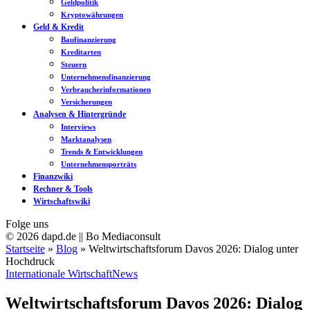
Geldpolitik
Kryptowährungen
Geld & Kredit
Baufinanzierung
Kreditarten
Steuern
Unternehmensfinanzierung
Verbraucherinformationen
Versicherungen
Analysen & Hintergründe
Interviews
Marktanalysen
Trends & Entwicklungen
Unternehmensporträts
Finanzwiki
Rechner & Tools
Wirtschaftswiki
Folge uns
© 2026 dapd.de || Bo Mediaconsult
Startseite
»
Blog
»
Weltwirtschaftsforum Davos 2026: Dialog unter
Hochdruck
Internationale Wirtschaft
News
Weltwirtschaftsforum Davos 2026: Dialog