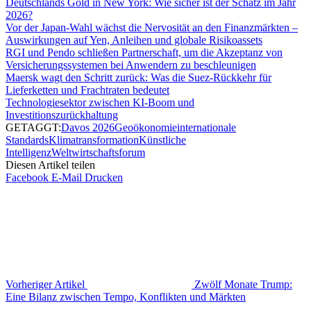
Deutschlands Gold in New York: Wie sicher ist der Schatz im Jahr
2026?
Vor der Japan-Wahl wächst die Nervosität an den Finanzmärkten –
Auswirkungen auf Yen, Anleihen und globale Risikoassets
RGI und Pendo schließen Partnerschaft, um die Akzeptanz von
Versicherungssystemen bei Anwendern zu beschleunigen
Maersk wagt den Schritt zurück: Was die Suez-Rückkehr für
Lieferketten und Frachtraten bedeutet
Technologiesektor zwischen KI-Boom und
Investitionszurückhaltung
GETAGGT:
Davos 2026
Geoökonomie
internationale
Standards
Klimatransformation
Künstliche
Intelligenz
Weltwirtschaftsforum
Diesen Artikel teilen
Facebook
E-Mail
Drucken
Vorheriger Artikel
Zwölf Monate Trump:
Eine Bilanz zwischen Tempo, Konflikten und Märkten