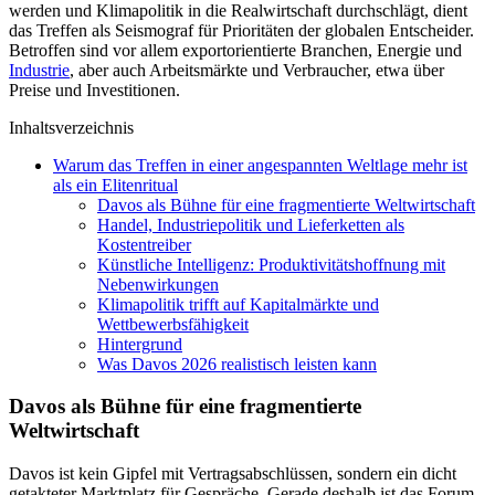
werden und Klimapolitik in die Realwirtschaft durchschlägt, dient
das Treffen als Seismograf für Prioritäten der globalen Entscheider.
Betroffen sind vor allem exportorientierte Branchen, Energie und
Industrie
, aber auch Arbeitsmärkte und Verbraucher, etwa über
Preise und Investitionen.
Inhaltsverzeichnis
Warum das Treffen in einer angespannten Weltlage mehr ist
als ein Elitenritual
Davos als Bühne für eine fragmentierte Weltwirtschaft
Handel, Industriepolitik und Lieferketten als
Kostentreiber
Künstliche Intelligenz: Produktivitätshoffnung mit
Nebenwirkungen
Klimapolitik trifft auf Kapitalmärkte und
Wettbewerbsfähigkeit
Hintergrund
Was Davos 2026 realistisch leisten kann
Davos als Bühne für eine fragmentierte
Weltwirtschaft
Davos ist kein Gipfel mit Vertragsabschlüssen, sondern ein dicht
getakteter Marktplatz für Gespräche. Gerade deshalb ist das Forum