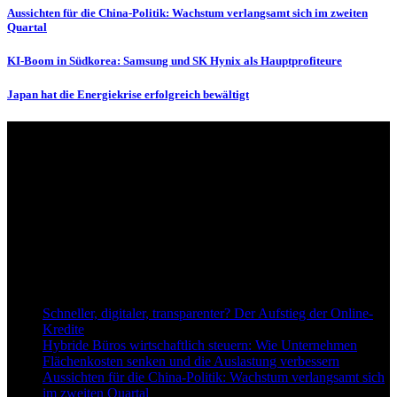
Aussichten für die China-Politik: Wachstum verlangsamt sich im zweiten
Quartal
KI-Boom in Südkorea: Samsung und SK Hynix als Hauptprofiteure
Japan hat die Energiekrise erfolgreich bewältigt
Über uns
dapd.de ist ein unabhängiges Wirtschafts- und Finanzportal mit dem
Anspruch, wirtschaftliche Entwicklungen verständlich,
einzuordnend und relevant abzubilden. Unser Fokus liegt auf
aktuellen Nachrichten, fundierten Analysen und belastbarem
Hintergrundwissen rund um Wirtschaft, Märkte, Unternehmen und
Finanzthemen.
Neu bei Dapd.de
Schneller, digitaler, transparenter? Der Aufstieg der Online-
Kredite
Hybride Büros wirtschaftlich steuern: Wie Unternehmen
Flächenkosten senken und die Auslastung verbessern
Aussichten für die China-Politik: Wachstum verlangsamt sich
im zweiten Quartal