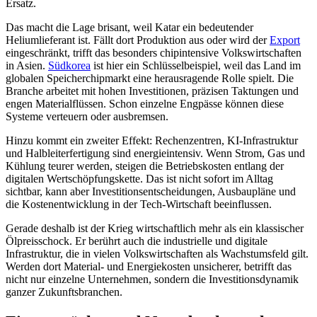
Ersatz.
Das macht die Lage brisant, weil Katar ein bedeutender
Heliumlieferant ist. Fällt dort Produktion aus oder wird der
Export
eingeschränkt, trifft das besonders chipintensive Volkswirtschaften
in Asien.
Südkorea
ist hier ein Schlüsselbeispiel, weil das Land im
globalen Speicherchipmarkt eine herausragende Rolle spielt. Die
Branche arbeitet mit hohen Investitionen, präzisen Taktungen und
engen Materialflüssen. Schon einzelne Engpässe können diese
Systeme verteuern oder ausbremsen.
Hinzu kommt ein zweiter Effekt: Rechenzentren, KI-Infrastruktur
und Halbleiterfertigung sind energieintensiv. Wenn Strom, Gas und
Kühlung teurer werden, steigen die Betriebskosten entlang der
digitalen Wertschöpfungskette. Das ist nicht sofort im Alltag
sichtbar, kann aber Investitionsentscheidungen, Ausbaupläne und
die Kostenentwicklung in der Tech-Wirtschaft beeinflussen.
Gerade deshalb ist der Krieg wirtschaftlich mehr als ein klassischer
Ölpreisschock. Er berührt auch die industrielle und digitale
Infrastruktur, die in vielen Volkswirtschaften als Wachstumsfeld gilt.
Werden dort Material- und Energiekosten unsicherer, betrifft das
nicht nur einzelne Unternehmen, sondern die Investitionsdynamik
ganzer Zukunftsbranchen.