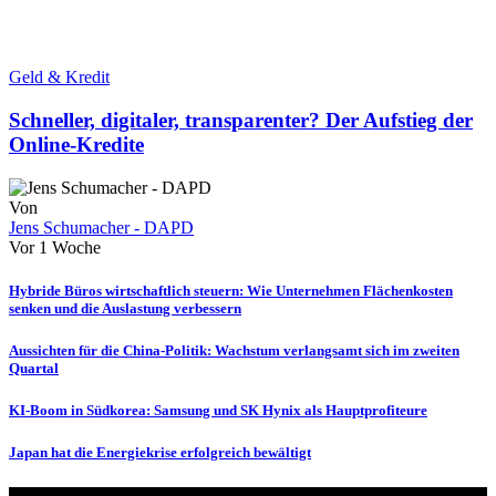
Geld & Kredit
Schneller, digitaler, transparenter? Der Aufstieg der
Online-Kredite
Von
Jens Schumacher - DAPD
Vor 1 Woche
Hybride Büros wirtschaftlich steuern: Wie Unternehmen Flächenkosten
senken und die Auslastung verbessern
Aussichten für die China-Politik: Wachstum verlangsamt sich im zweiten
Quartal
KI-Boom in Südkorea: Samsung und SK Hynix als Hauptprofiteure
Japan hat die Energiekrise erfolgreich bewältigt