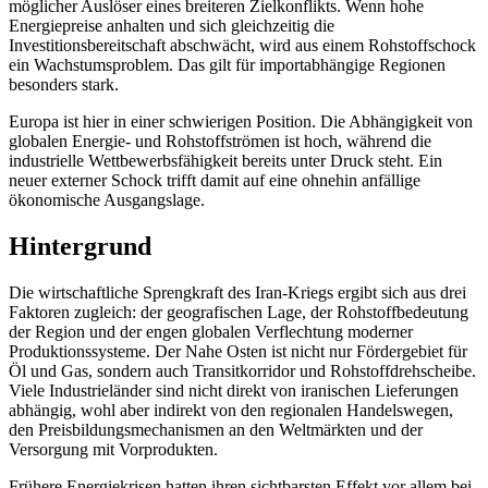
möglicher Auslöser eines breiteren Zielkonflikts. Wenn hohe
Energiepreise anhalten und sich gleichzeitig die
Investitionsbereitschaft abschwächt, wird aus einem Rohstoffschock
ein Wachstumsproblem. Das gilt für importabhängige Regionen
besonders stark.
Europa ist hier in einer schwierigen Position. Die Abhängigkeit von
globalen Energie- und Rohstoffströmen ist hoch, während die
industrielle Wettbewerbsfähigkeit bereits unter Druck steht. Ein
neuer externer Schock trifft damit auf eine ohnehin anfällige
ökonomische Ausgangslage.
Hintergrund
Die wirtschaftliche Sprengkraft des Iran-Kriegs ergibt sich aus drei
Faktoren zugleich: der geografischen Lage, der Rohstoffbedeutung
der Region und der engen globalen Verflechtung moderner
Produktionssysteme. Der Nahe Osten ist nicht nur Fördergebiet für
Öl und Gas, sondern auch Transitkorridor und Rohstoffdrehscheibe.
Viele Industrieländer sind nicht direkt von iranischen Lieferungen
abhängig, wohl aber indirekt von den regionalen Handelswegen,
den Preisbildungsmechanismen an den Weltmärkten und der
Versorgung mit Vorprodukten.
Frühere Energiekrisen hatten ihren sichtbarsten Effekt vor allem bei