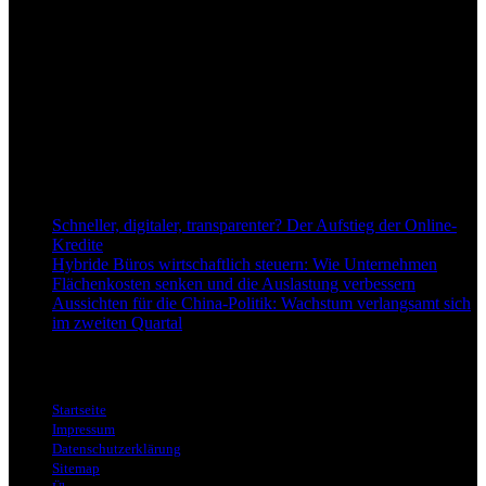
Über uns
dapd.de ist ein unabhängiges Wirtschafts- und Finanzportal mit dem
Anspruch, wirtschaftliche Entwicklungen verständlich,
einzuordnend und relevant abzubilden. Unser Fokus liegt auf
aktuellen Nachrichten, fundierten Analysen und belastbarem
Hintergrundwissen rund um Wirtschaft, Märkte, Unternehmen und
Finanzthemen.
Neu bei Dapd.de
Schneller, digitaler, transparenter? Der Aufstieg der Online-
Kredite
Hybride Büros wirtschaftlich steuern: Wie Unternehmen
Flächenkosten senken und die Auslastung verbessern
Aussichten für die China-Politik: Wachstum verlangsamt sich
im zweiten Quartal
Informationen
Startseite
Impressum
Datenschutzerklärung
Sitemap