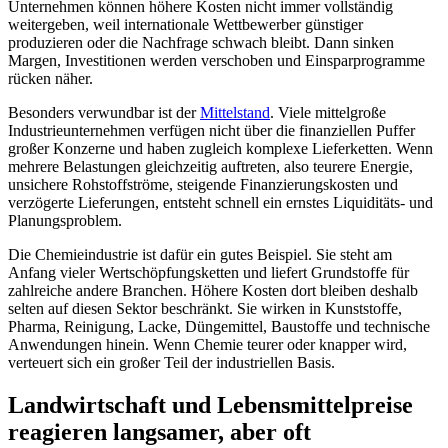
Unternehmen können höhere Kosten nicht immer vollständig
weitergeben, weil internationale Wettbewerber günstiger
produzieren oder die Nachfrage schwach bleibt. Dann sinken
Margen, Investitionen werden verschoben und Einsparprogramme
rücken näher.
Besonders verwundbar ist der
Mittelstand
. Viele mittelgroße
Industrieunternehmen verfügen nicht über die finanziellen Puffer
großer Konzerne und haben zugleich komplexe Lieferketten. Wenn
mehrere Belastungen gleichzeitig auftreten, also teurere Energie,
unsichere Rohstoffströme, steigende Finanzierungskosten und
verzögerte Lieferungen, entsteht schnell ein ernstes Liquiditäts- und
Planungsproblem.
Die Chemieindustrie ist dafür ein gutes Beispiel. Sie steht am
Anfang vieler Wertschöpfungsketten und liefert Grundstoffe für
zahlreiche andere Branchen. Höhere Kosten dort bleiben deshalb
selten auf diesen Sektor beschränkt. Sie wirken in Kunststoffe,
Pharma, Reinigung, Lacke, Düngemittel, Baustoffe und technische
Anwendungen hinein. Wenn Chemie teurer oder knapper wird,
verteuert sich ein großer Teil der industriellen Basis.
Landwirtschaft und Lebensmittelpreise
reagieren langsamer, aber oft