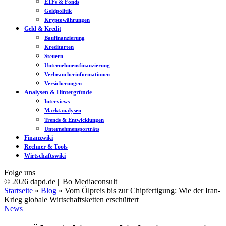
ETFs & Fonds
Geldpolitik
Kryptowährungen
Geld & Kredit
Baufinanzierung
Kreditarten
Steuern
Unternehmensfinanzierung
Verbraucherinformationen
Versicherungen
Analysen & Hintergründe
Interviews
Marktanalysen
Trends & Entwicklungen
Unternehmensporträts
Finanzwiki
Rechner & Tools
Wirtschaftswiki
Folge uns
© 2026 dapd.de || Bo Mediaconsult
Startseite
»
Blog
»
Vom Ölpreis bis zur Chipfertigung: Wie der Iran-
Krieg globale Wirtschaftsketten erschüttert
News