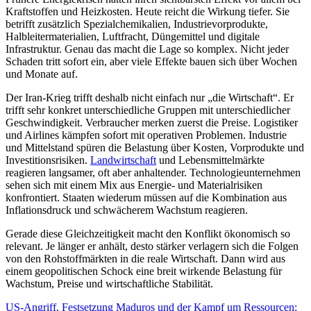
Kraftstoffen und Heizkosten. Heute reicht die Wirkung tiefer. Sie
betrifft zusätzlich Spezialchemikalien, Industrievorprodukte,
Halbleitermaterialien, Luftfracht, Düngemittel und digitale
Infrastruktur. Genau das macht die Lage so komplex. Nicht jeder
Schaden tritt sofort ein, aber viele Effekte bauen sich über Wochen
und Monate auf.
Der Iran-Krieg trifft deshalb nicht einfach nur „die Wirtschaft“. Er
trifft sehr konkret unterschiedliche Gruppen mit unterschiedlicher
Geschwindigkeit. Verbraucher merken zuerst die Preise. Logistiker
und Airlines kämpfen sofort mit operativen Problemen. Industrie
und Mittelstand spüren die Belastung über Kosten, Vorprodukte und
Investitionsrisiken.
Landwirtschaft
und Lebensmittelmärkte
reagieren langsamer, oft aber anhaltender. Technologieunternehmen
sehen sich mit einem Mix aus Energie- und Materialrisiken
konfrontiert. Staaten wiederum müssen auf die Kombination aus
Inflationsdruck und schwächerem Wachstum reagieren.
Gerade diese Gleichzeitigkeit macht den Konflikt ökonomisch so
relevant. Je länger er anhält, desto stärker verlagern sich die Folgen
von den Rohstoffmärkten in die reale Wirtschaft. Dann wird aus
einem geopolitischen Schock eine breit wirkende Belastung für
Wachstum, Preise und wirtschaftliche Stabilität.
US-Angriff, Festsetzung Maduros und der Kampf um Ressourcen: