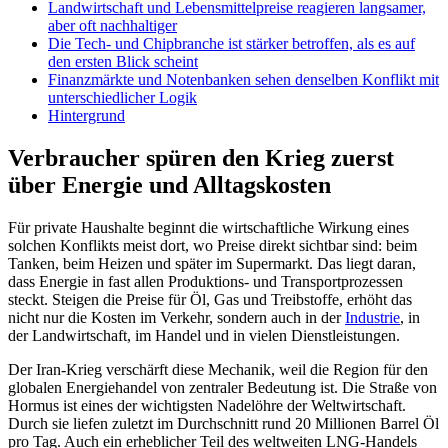
Landwirtschaft und Lebensmittelpreise reagieren langsamer,
aber oft nachhaltiger
Die Tech- und Chipbranche ist stärker betroffen, als es auf
den ersten Blick scheint
Finanzmärkte und Notenbanken sehen denselben Konflikt mit
unterschiedlicher Logik
Hintergrund
Verbraucher spüren den Krieg zuerst
über Energie und Alltagskosten
Für private Haushalte beginnt die wirtschaftliche Wirkung eines
solchen Konflikts meist dort, wo Preise direkt sichtbar sind: beim
Tanken, beim Heizen und später im Supermarkt. Das liegt daran,
dass Energie in fast allen Produktions- und Transportprozessen
steckt. Steigen die Preise für Öl, Gas und Treibstoffe, erhöht das
nicht nur die Kosten im Verkehr, sondern auch in der
Industrie
, in
der Landwirtschaft, im Handel und in vielen Dienstleistungen.
Der Iran-Krieg verschärft diese Mechanik, weil die Region für den
globalen Energiehandel von zentraler Bedeutung ist. Die Straße von
Hormus ist eines der wichtigsten Nadelöhre der Weltwirtschaft.
Durch sie liefen zuletzt im Durchschnitt rund 20 Millionen Barrel Öl
pro Tag. Auch ein erheblicher Teil des weltweiten LNG-Handels