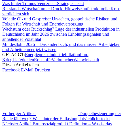
Was hinter Trumps Venezuela-Strategie steckt
Russlands Wirtschaft unter Druck: Hinweise auf strukturelle Krise
verdichten sich
Volatile Öl- und Gaspreise: Ursachen, geopolitische Risiken und
Folgen für Wirtschaft und Energieversorgung
Wachstum oder Rückschlag? Lage der industriellen Produktion in
Deutschland im Jahr 2026 zwischen Erholungssignalen und
anhaltender Volatilität
Mindestlohn 2026 – Das ändert sich, und das müssen Arbeitgeber
und Arbeitnehmer jetzt wissen
GETAGGT:
Energiepreise
Industrie
Inflation
Iran-
Krieg
Lieferketten
Rohstoffe
Verbraucher
Weltwirtschaft
Diesen Artikel teilen
Facebook
E-Mail
Drucken
Vorheriger Artikel
Doppelbesteuerung der
Rente fällt weg? Was hinter der Entlastung tatsächlich steckt
Nächster Artikel
Bruttosozialprodukt Definition – Was ist das