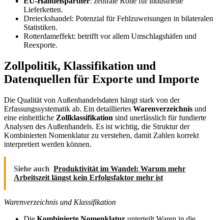
EU-Handelspartner
: zentrale Rolle für industrielle
Lieferketten.
Dreieckshandel: Potenzial für Fehlzuweisungen in bilateralen
Statistiken.
Rotterdameffekt: betrifft vor allem Umschlagshäfen und
Reexporte.
Zollpolitik, Klassifikation und
Datenquellen für Exporte und Importe
Die Qualität von Außenhandelsdaten hängt stark von der
Erfassungssystematik ab. Ein detailliertes
Warenverzeichnis
und
eine einheitliche
Zollklassifikation
sind unerlässlich für fundierte
Analysen des Außenhandels. Es ist wichtig, die Struktur der
Kombinierten Nomenklatur zu verstehen, damit Zahlen korrekt
interpretiert werden können.
Siehe auch
Produktivität im Wandel: Warum mehr
Arbeitszeit längst kein Erfolgsfaktor mehr ist
Warenverzeichnis und Klassifikation
Die
Kombinierte Nomenklatur
unterteilt Waren in die