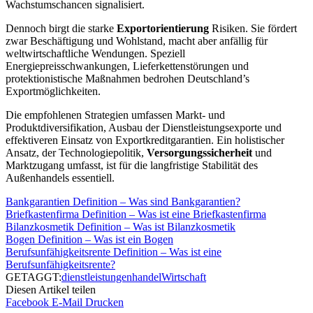
Wachstumschancen signalisiert.
Dennoch birgt die starke
Exportorientierung
Risiken. Sie fördert
zwar Beschäftigung und Wohlstand, macht aber anfällig für
weltwirtschaftliche Wendungen. Speziell
Energiepreisschwankungen, Lieferkettenstörungen und
protektionistische Maßnahmen bedrohen Deutschland’s
Exportmöglichkeiten.
Die empfohlenen Strategien umfassen Markt- und
Produktdiversifikation, Ausbau der Dienstleistungsexporte und
effektiveren Einsatz von Exportkreditgarantien. Ein holistischer
Ansatz, der Technologiepolitik,
Versorgungssicherheit
und
Marktzugang umfasst, ist für die langfristige Stabilität des
Außenhandels essentiell.
Bankgarantien Definition – Was sind Bankgarantien?
Briefkastenfirma Definition – Was ist eine Briefkastenfirma
Bilanzkosmetik Definition – Was ist Bilanzkosmetik
Bogen Definition – Was ist ein Bogen
Berufsunfähigkeitsrente Definition – Was ist eine
Berufsunfähigkeitsrente?
GETAGGT:
dienstleistungen
handel
Wirtschaft
Diesen Artikel teilen
Facebook
E-Mail
Drucken