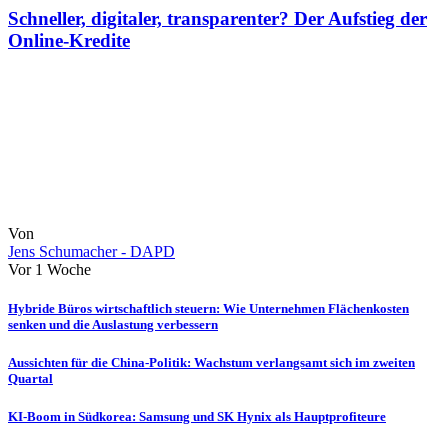
Schneller, digitaler, transparenter? Der Aufstieg der
Online-Kredite
Von
Jens Schumacher - DAPD
Vor 1 Woche
Hybride Büros wirtschaftlich steuern: Wie Unternehmen Flächenkosten
senken und die Auslastung verbessern
Aussichten für die China-Politik: Wachstum verlangsamt sich im zweiten
Quartal
KI-Boom in Südkorea: Samsung und SK Hynix als Hauptprofiteure