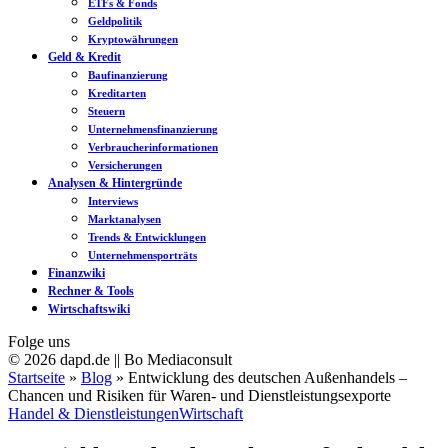
ETFs & Fonds
Geldpolitik
Kryptowährungen
Geld & Kredit
Baufinanzierung
Kreditarten
Steuern
Unternehmensfinanzierung
Verbraucherinformationen
Versicherungen
Analysen & Hintergründe
Interviews
Marktanalysen
Trends & Entwicklungen
Unternehmensporträts
Finanzwiki
Rechner & Tools
Wirtschaftswiki
Folge uns
© 2026 dapd.de || Bo Mediaconsult
Startseite
»
Blog
»
Entwicklung des deutschen Außenhandels –
Chancen und Risiken für Waren- und Dienstleistungsexporte
Handel & Dienstleistungen
Wirtschaft