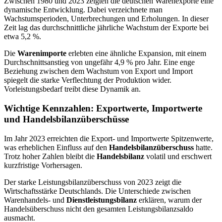
Zwischen 1980 und 2023 zeigten die deutschen Warenexporte eine
dynamische Entwicklung. Dabei verzeichnete man
Wachstumsperioden, Unterbrechungen und Erholungen. In dieser
Zeit lag das durchschnittliche jährliche Wachstum der Exporte bei
etwa 5,2 %.
Die
Warenimporte
erlebten eine ähnliche Expansion, mit einem
Durchschnittsanstieg von ungefähr 4,9 % pro Jahr. Eine enge
Beziehung zwischen dem Wachstum von Export und Import
spiegelt die starke Verflechtung der Produktion wider.
Vorleistungsbedarf treibt diese Dynamik an.
Wichtige Kennzahlen: Exportwerte, Importwerte
und Handelsbilanzüberschüsse
Im Jahr 2023 erreichten die Export- und Importwerte Spitzenwerte,
was erheblichen Einfluss auf den
Handelsbilanzüberschuss
hatte.
Trotz hoher Zahlen bleibt die
Handelsbilanz
volatil und erschwert
kurzfristige Vorhersagen.
Der starke Leistungsbilanzüberschuss von 2023 zeigt die
Wirtschaftsstärke Deutschlands. Die Unterschiede zwischen
Warenhandels- und
Dienstleistungsbilanz
erklären, warum der
Handelsüberschuss nicht den gesamten Leistungsbilanzsaldo
ausmacht.