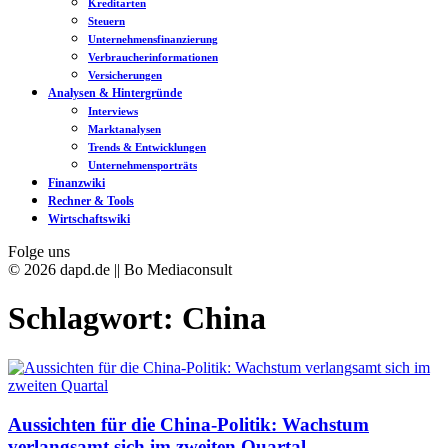
Kreditarten
Steuern
Unternehmensfinanzierung
Verbraucherinformationen
Versicherungen
Analysen & Hintergründe
Interviews
Marktanalysen
Trends & Entwicklungen
Unternehmensporträts
Finanzwiki
Rechner & Tools
Wirtschaftswiki
Folge uns
© 2026 dapd.de || Bo Mediaconsult
Schlagwort:
China
Aussichten für die China-Politik: Wachstum
verlangsamt sich im zweiten Quartal