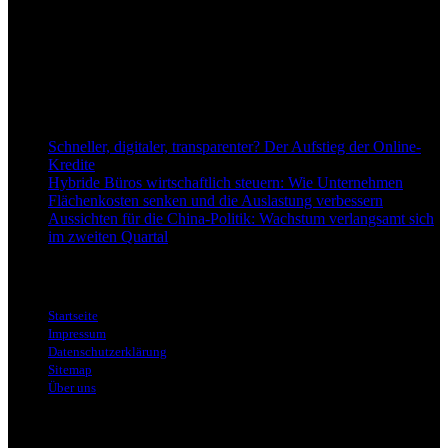
einzuordnend und relevant abzubilden. Unser Fokus liegt auf
aktuellen Nachrichten, fundierten Analysen und belastbarem
Hintergrundwissen rund um Wirtschaft, Märkte, Unternehmen und
Finanzthemen.
Neu bei Dapd.de
Schneller, digitaler, transparenter? Der Aufstieg der Online-
Kredite
Hybride Büros wirtschaftlich steuern: Wie Unternehmen
Flächenkosten senken und die Auslastung verbessern
Aussichten für die China-Politik: Wachstum verlangsamt sich
im zweiten Quartal
Informationen
Startseite
Impressum
Datenschutzerklärung
Sitemap
Über uns
Themen