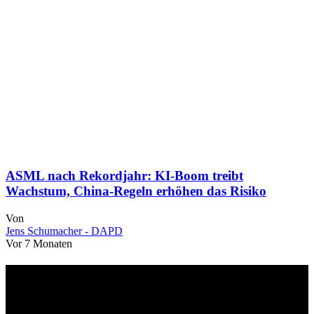
ASML nach Rekordjahr: KI-Boom treibt
Wachstum, China-Regeln erhöhen das Risiko
Von
Jens Schumacher - DAPD
Vor 7 Monaten
Über uns
dapd.de ist ein unabhängiges Wirtschafts- und Finanzportal mit dem
Anspruch, wirtschaftliche Entwicklungen verständlich,