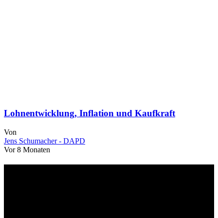
Lohnentwicklung, Inflation und Kaufkraft
Von
Jens Schumacher - DAPD
Vor 8 Monaten
Über uns
dapd.de ist ein unabhängiges Wirtschafts- und Finanzportal mit dem
Anspruch, wirtschaftliche Entwicklungen verständlich,
einzuordnend und relevant abzubilden. Unser Fokus liegt auf
aktuellen Nachrichten, fundierten Analysen und belastbarem