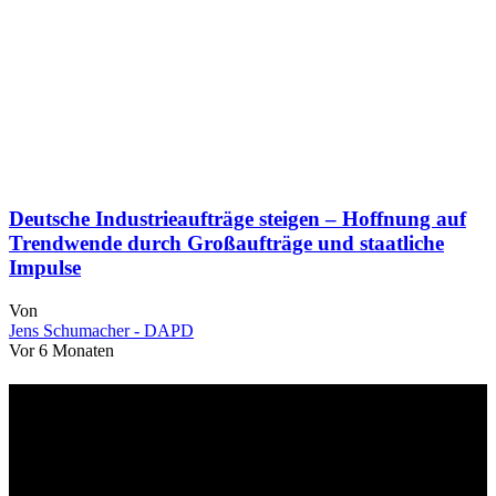
Deutsche Industrieaufträge steigen – Hoffnung auf
Trendwende durch Großaufträge und staatliche
Impulse
Von
Jens Schumacher - DAPD
Vor 6 Monaten
Über uns
dapd.de ist ein unabhängiges Wirtschafts- und Finanzportal mit dem
Anspruch, wirtschaftliche Entwicklungen verständlich,
einzuordnend und relevant abzubilden. Unser Fokus liegt auf