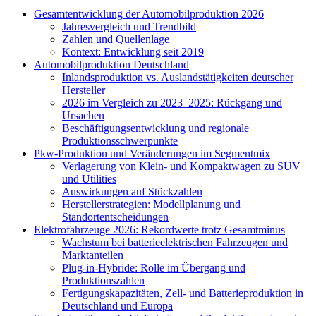
Gesamtentwicklung der Automobilproduktion 2026
Jahresvergleich und Trendbild
Zahlen und Quellenlage
Kontext: Entwicklung seit 2019
Automobilproduktion Deutschland
Inlandsproduktion vs. Auslandstätigkeiten deutscher
Hersteller
2026 im Vergleich zu 2023–2025: Rückgang und
Ursachen
Beschäftigungsentwicklung und regionale
Produktionsschwerpunkte
Pkw-Produktion und Veränderungen im Segmentmix
Verlagerung von Klein- und Kompaktwagen zu SUV
und Utilities
Auswirkungen auf Stückzahlen
Herstellerstrategien: Modellplanung und
Standortentscheidungen
Elektrofahrzeuge 2026: Rekordwerte trotz Gesamtminus
Wachstum bei batterieelektrischen Fahrzeugen und
Marktanteilen
Plug-in-Hybride: Rolle im Übergang und
Produktionszahlen
Fertigungskapazitäten, Zell- und Batterieproduktion in
Deutschland und Europa