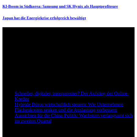
KI-Boom in Südkorea: Samsung und SK Hynix als Hauptprofiteure
Japan hat die Energiekrise erfolgreich bewältigt
Über uns
dapd.de ist ein unabhängiges Wirtschafts- und Finanzportal mit dem
Anspruch, wirtschaftliche Entwicklungen verständlich,
einzuordnend und relevant abzubilden. Unser Fokus liegt auf
aktuellen Nachrichten, fundierten Analysen und belastbarem
Hintergrundwissen rund um Wirtschaft, Märkte, Unternehmen und
Finanzthemen.
Neu bei Dapd.de
Schneller, digitaler, transparenter? Der Aufstieg der Online-
Kredite
Hybride Büros wirtschaftlich steuern: Wie Unternehmen
Flächenkosten senken und die Auslastung verbessern
Aussichten für die China-Politik: Wachstum verlangsamt sich
im zweiten Quartal
Informationen