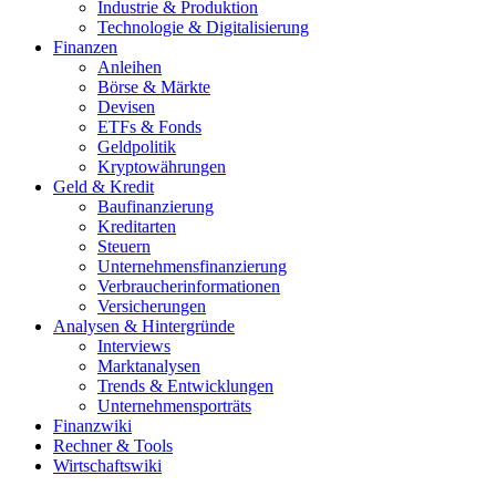
Industrie & Produktion
Technologie & Digitalisierung
Finanzen
Anleihen
Börse & Märkte
Devisen
ETFs & Fonds
Geldpolitik
Kryptowährungen
Geld & Kredit
Baufinanzierung
Kreditarten
Steuern
Unternehmensfinanzierung
Verbraucherinformationen
Versicherungen
Analysen & Hintergründe
Interviews
Marktanalysen
Trends & Entwicklungen
Unternehmensporträts
Finanzwiki
Rechner & Tools
Wirtschaftswiki