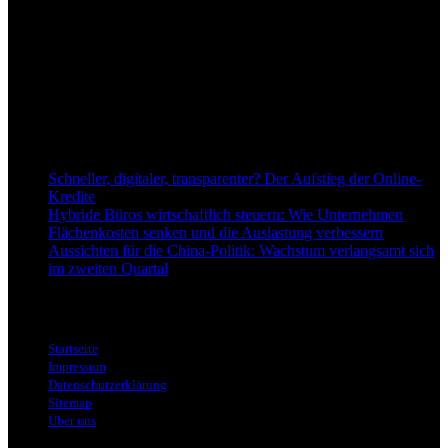
dapd.de ist ein unabhängiges Wirtschafts- und Finanzportal mit dem
Anspruch, wirtschaftliche Entwicklungen verständlich,
einzuordnend und relevant abzubilden. Unser Fokus liegt auf
aktuellen Nachrichten, fundierten Analysen und belastbarem
Hintergrundwissen rund um Wirtschaft, Märkte, Unternehmen und
Finanzthemen.
Neu bei Dapd.de
Schneller, digitaler, transparenter? Der Aufstieg der Online-
Kredite
Hybride Büros wirtschaftlich steuern: Wie Unternehmen
Flächenkosten senken und die Auslastung verbessern
Aussichten für die China-Politik: Wachstum verlangsamt sich
im zweiten Quartal
Informationen
Startseite
Impressum
Datenschutzerklärung
Sitemap
Über uns