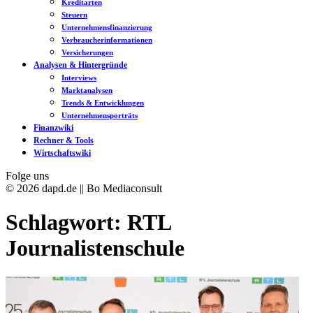
Kreditarten
Steuern
Unternehmensfinanzierung
Verbraucherinformationen
Versicherungen
Analysen & Hintergründe
Interviews
Marktanalysen
Trends & Entwicklungen
Unternehmensporträts
Finanzwiki
Rechner & Tools
Wirtschaftswiki
Folge uns
© 2026 dapd.de || Bo Mediaconsult
Schlagwort:
RTL
Journalistenschule