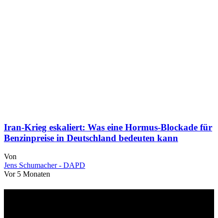
Iran-Krieg eskaliert: Was eine Hormus-Blockade für
Benzinpreise in Deutschland bedeuten kann
Von
Jens Schumacher - DAPD
Vor 5 Monaten
Über uns
dapd.de ist ein unabhängiges Wirtschafts- und Finanzportal mit dem