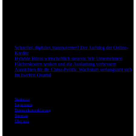
Anspruch, wirtschaftliche Entwicklungen verständlich,
einzuordnend und relevant abzubilden. Unser Fokus liegt auf
aktuellen Nachrichten, fundierten Analysen und belastbarem
Hintergrundwissen rund um Wirtschaft, Märkte, Unternehmen und
Finanzthemen.
Neu bei Dapd.de
Schneller, digitaler, transparenter? Der Aufstieg der Online-
Kredite
Hybride Büros wirtschaftlich steuern: Wie Unternehmen
Flächenkosten senken und die Auslastung verbessern
Aussichten für die China-Politik: Wachstum verlangsamt sich
im zweiten Quartal
Informationen
Startseite
Impressum
Datenschutzerklärung
Sitemap
Über uns
Themen