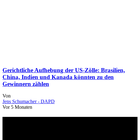
Gerichtliche Aufhebung der US-Zölle: Brasilien,
China, Indien und Kanada könnten zu den
Gewinnern zählen
Von
Jens Schumacher - DAPD
Vor 5 Monaten
Über uns
dapd.de ist ein unabhängiges Wirtschafts- und Finanzportal mit dem
Anspruch, wirtschaftliche Entwicklungen verständlich,