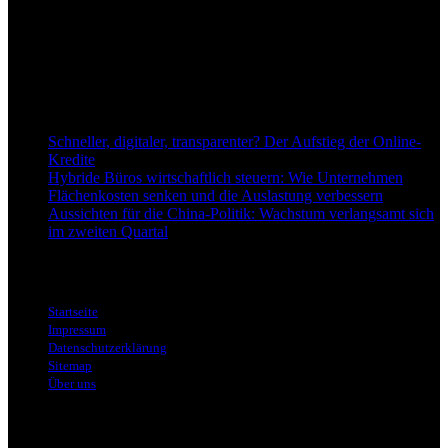
einzuordnend und relevant abzubilden. Unser Fokus liegt auf
aktuellen Nachrichten, fundierten Analysen und belastbarem
Hintergrundwissen rund um Wirtschaft, Märkte, Unternehmen und
Finanzthemen.
Neu bei Dapd.de
Schneller, digitaler, transparenter? Der Aufstieg der Online-
Kredite
Hybride Büros wirtschaftlich steuern: Wie Unternehmen
Flächenkosten senken und die Auslastung verbessern
Aussichten für die China-Politik: Wachstum verlangsamt sich
im zweiten Quartal
Informationen
Startseite
Impressum
Datenschutzerklärung
Sitemap
Über uns
Themen