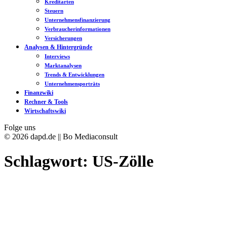
Kreditarten
Steuern
Unternehmensfinanzierung
Verbraucherinformationen
Versicherungen
Analysen & Hintergründe
Interviews
Marktanalysen
Trends & Entwicklungen
Unternehmensporträts
Finanzwiki
Rechner & Tools
Wirtschaftswiki
Folge uns
© 2026 dapd.de || Bo Mediaconsult
Schlagwort:
US-Zölle