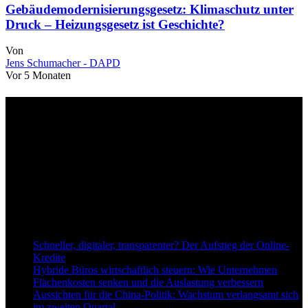
Gebäudemodernisierungsgesetz: Klimaschutz unter
Druck – Heizungsgesetz ist Geschichte?
Von
Jens Schumacher - DAPD
Vor 5 Monaten
Über uns
dapd.de ist ein unabhängiges Wirtschafts- und Finanzportal mit dem
Anspruch, wirtschaftliche Entwicklungen verständlich,
einzuordnend und relevant abzubilden. Unser Fokus liegt auf
aktuellen Nachrichten, fundierten Analysen und belastbarem
Hintergrundwissen rund um Wirtschaft, Märkte, Unternehmen und
Finanzthemen.
Neu bei Dapd.de
Schneller, digitaler, transparenter? Der Aufstieg der Online-
Kredite
Hybride Büros wirtschaftlich steuern: Wie Unternehmen
Flächenkosten senken und die Auslastung verbessern
Aussichten für die China-Politik: Wachstum verlangsamt sich
im zweiten Quartal