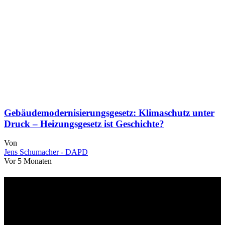
Gebäudemodernisierungsgesetz: Klimaschutz unter
Druck – Heizungsgesetz ist Geschichte?
Von
Jens Schumacher - DAPD
Vor 5 Monaten
Über uns
dapd.de ist ein unabhängiges Wirtschafts- und Finanzportal mit dem
Anspruch, wirtschaftliche Entwicklungen verständlich,
einzuordnend und relevant abzubilden. Unser Fokus liegt auf