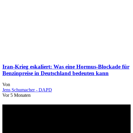
Iran-Krieg eskaliert: Was eine Hormus-Blockade für
Benzinpreise in Deutschland bedeuten kann
Von
Jens Schumacher - DAPD
Vor 5 Monaten
Über uns
dapd.de ist ein unabhängiges Wirtschafts- und Finanzportal mit dem
Anspruch, wirtschaftliche Entwicklungen verständlich,
einzuordnend und relevant abzubilden. Unser Fokus liegt auf