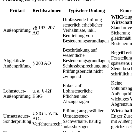
Prüfart
Rechtsrahmen
Typischer Umfang
Einor
WIKI
-taug
Umfassende Prüfung
Wirtschaft
steuerlich erheblicher
§§ 193–207
Standardve
Außenprüfung
Verhältnisse, inkl.
AO
Sicherung
Beurteilung von
gleichmäßi
Besteuerungsgrundlagen
Besteueru
Beschränkung auf
Begriff er
wesentliche
Feststellu
Abgekürzte
Besteuerungsgrundlagen;
§ 203 AO
spätestens
Außenprüfung
Schlussbesprechung und
Steuerbesc
Prüfungsbericht nicht
schriftlich 
zwingend
Keine
Fokus auf
vollumfäng
Lohnsteuer-
u. a. § 42f
Lohnsteuerliche
Außenprüf
Außenprüfung
EStG
Pflichten und
wichtiges
Abzugsfragen
Abgrenzu
Prüfung ausgewählter
Wirtschaf
UStG i. V. m.
Umsatzsteuer-
Umsatzsteuer-
Enger Zusch
AO-
Sonderprüfung
Sachverhalte, häufig
mit Außen
Verfahrensrecht
anlassbezogen
gleichzuse