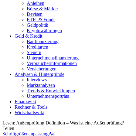
Anleihen
Börse & Märkte
Devisen
ETFs & Fonds
Geldpolitik
Kryptowährungen
Geld & Kredit
Baufinanzierung
Kreditarten
Steuern
Unternehmensfinanzierung
Verbraucherinformationen
Versicherungen
Analysen & Hintergründe
Interviews
Marktanalysen
Trends & Entwicklungen
Unternehmensporträts
Finanzwiki
Rechner & Tools
Wirtschaftswiki
Lesen:
Außenprüfung Definition – Was ist eine Außenprüfung?
Teilen
Schriftgrößenanpassung
Aa