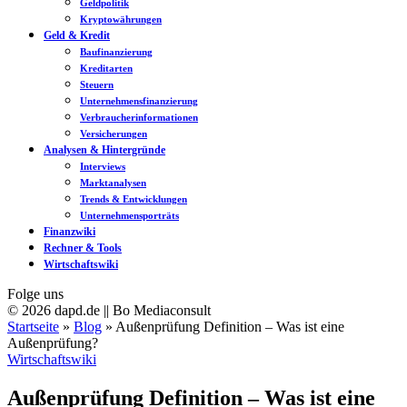
Geldpolitik
Kryptowährungen
Geld & Kredit
Baufinanzierung
Kreditarten
Steuern
Unternehmensfinanzierung
Verbraucherinformationen
Versicherungen
Analysen & Hintergründe
Interviews
Marktanalysen
Trends & Entwicklungen
Unternehmensporträts
Finanzwiki
Rechner & Tools
Wirtschaftswiki
Folge uns
© 2026 dapd.de || Bo Mediaconsult
Startseite
»
Blog
»
Außenprüfung Definition – Was ist eine
Außenprüfung?
Wirtschaftswiki
Außenprüfung Definition – Was ist eine