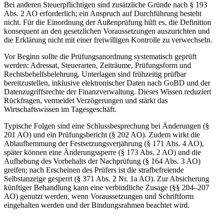
Bei anderen Steuerpflichtigen sind zusätzliche Gründe nach § 193
Abs. 2 AO erforderlich; ein Anspruch auf Durchführung besteht
nicht. Für die Einordnung der Außenprüfung hilft es, die Definition
konsequent an den gesetzlichen Voraussetzungen auszurichten und
die Erklärung nicht mit einer freiwilligen Kontrolle zu verwechseln.
Vor Beginn sollte die Prüfungsanordnung systematisch geprüft
werden: Adressat, Steuerarten, Zeiträume, Prüfungsform und
Rechtsbehelfsbelehrung. Unterlagen sind frühzeitig prüfbar
bereitzustellen, inklusive elektronischer Daten nach GoBD und der
Datenzugriffsrechte der Finanzverwaltung. Dieses Wissen reduziert
Rückfragen, vermeidet Verzögerungen und stärkt das
Wirtschaftswissen im Tagesgeschäft.
Typische Folgen sind eine Schlussbesprechung bei Änderungen (§
201 AO) und ein Prüfungsbericht (§ 202 AO). Zudem wirkt die
Ablaufhemmung der Festsetzungsverjährung (§ 171 Abs. 4 AO),
später können eine Änderungssperre (§ 173 Abs. 2 AO) und die
Aufhebung des Vorbehalts der Nachprüfung (§ 164 Abs. 3 AO)
greifen; nach Erscheinen des Prüfers ist die strafbefreiende
Selbstanzeige gesperrt (§ 371 Abs. 2 Nr. 1a AO). Zur Absicherung
künftiger Behandlung kann eine verbindliche Zusage (§§ 204–207
AO) genutzt werden, wenn Voraussetzungen und Schriftform
eingehalten werden und der Bindungsrahmen beachtet wird.