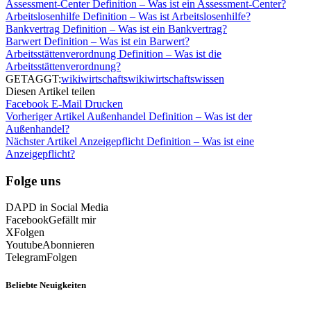
Assessment-Center Definition – Was ist ein Assessment-Center?
Arbeitslosenhilfe Definition – Was ist Arbeitslosenhilfe?
Bankvertrag Definition – Was ist ein Bankvertrag?
Barwert Definition – Was ist ein Barwert?
Arbeitsstättenverordnung Definition – Was ist die
Arbeitsstättenverordnung?
GETAGGT:
wiki
wirtschaftswiki
wirtschaftswissen
Diesen Artikel teilen
Facebook
E-Mail
Drucken
Vorheriger Artikel
Außenhandel Definition – Was ist der
Außenhandel?
Nächster Artikel
Anzeigepflicht Definition – Was ist eine
Anzeigepflicht?
Folge uns
DAPD in Social Media
Facebook
Gefällt mir
X
Folgen
Youtube
Abonnieren
Telegram
Folgen
Beliebte Neuigkeiten