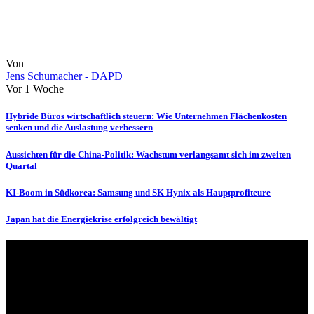
Von
Jens Schumacher - DAPD
Vor 1 Woche
Hybride Büros wirtschaftlich steuern: Wie Unternehmen Flächenkosten
senken und die Auslastung verbessern
Aussichten für die China-Politik: Wachstum verlangsamt sich im zweiten
Quartal
KI-Boom in Südkorea: Samsung und SK Hynix als Hauptprofiteure
Japan hat die Energiekrise erfolgreich bewältigt
Über uns
dapd.de ist ein unabhängiges Wirtschafts- und Finanzportal mit dem
Anspruch, wirtschaftliche Entwicklungen verständlich,
einzuordnend und relevant abzubilden. Unser Fokus liegt auf
aktuellen Nachrichten, fundierten Analysen und belastbarem