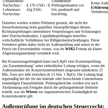
Umsatzsteuer-
Unmittelbare
Keine Auß
Nachschau /
§ 27b UStG / §
Prüfungssituation vor
Erklärun
Lohnsteuer-
42g EStG
Ort, punktuell und
Verfahrens
Nachschau
kurzfristig
Daneben werden weitere Prüfarten genutzt, die nicht der
Steuerfestsetzung beim geprüften Steuerpflichtigen dienen.
Richtsatzprüfungen unterstützen Verprobungen und Schätzungen
über Durchschnittssätze, Liquiditätsprüfungen betreffen
wirtschaftliche Verhältnisse bei Billigkeitsentscheidungen. Diese
Verfahren gelten daher nicht als Außenprüfung und setzen in der
Praxis ein Einverständnis voraus, was im
WIKI
-Format als klares
Abgrenzungsmerkmal vermittelt wird.
Bei Konzernzugehörigkeit kann nach BpO eine Konzernprüfung
„im Zusammenhang“ unter einheitlicher Leitung erfolgen, wenn die
Außenumsätze der Konzernunternehmen insgesamt mindestens 25
Mio. Euro pro Jahr erreichen (§ 13 Abs. 1 BpO). Die Leitung liegt
regelmäßig bei der für das leitende oder herrschende Unternehmen
zuständigen Finanzbehörde. Prüfungsberichte werden erst nach
Abstimmung und Freigabe durch die prüfungsleitende Behörde
erstellt, was als
Wissen
zur organisatorischen Zuständigkeit im
Konzernkontext gilt.
Außenprüfung im deutschen Steuerrecht: