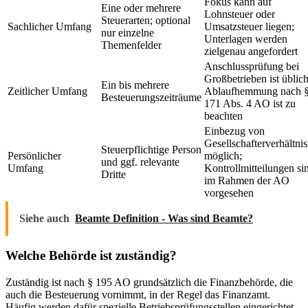
Fokus kann auf
Eine oder mehrere
Lohnsteuer oder
Steuerarten; optional
Sachlicher Umfang
Umsatzsteuer liegen;
nur einzelne
Unterlagen werden
Themenfelder
zielgenau angefordert
Anschlussprüfung bei
Großbetrieben ist üblich
Ein bis mehrere
Zeitlicher Umfang
Ablaufhemmung nach 
Besteuerungszeiträume
171 Abs. 4 AO ist zu
beachten
Einbezug von
Gesellschafterverhältni
Steuerpflichtige Person
Persönlicher
möglich;
und ggf. relevante
Umfang
Kontrollmitteilungen si
Dritte
im Rahmen der AO
vorgesehen
Siehe auch
Beamte Definition - Was sind Beamte?
Welche Behörde ist zuständig?
Zuständig ist nach § 195 AO grundsätzlich die Finanzbehörde, die
auch die Besteuerung vornimmt, in der Regel das Finanzamt.
Häufig werden dafür spezielle Betriebsprüfungsstellen eingerichtet,