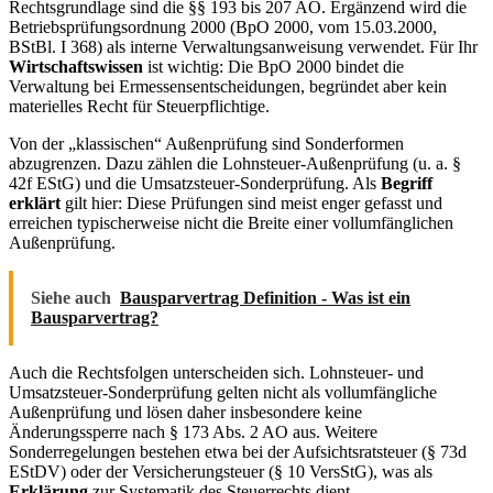
Rechtsgrundlage sind die §§ 193 bis 207 AO. Ergänzend wird die
Betriebsprüfungsordnung 2000 (BpO 2000, vom 15.03.2000,
BStBl. I 368) als interne Verwaltungsanweisung verwendet. Für Ihr
Wirtschaftswissen
ist wichtig: Die BpO 2000 bindet die
Verwaltung bei Ermessensentscheidungen, begründet aber kein
materielles Recht für Steuerpflichtige.
Von der „klassischen“ Außenprüfung sind Sonderformen
abzugrenzen. Dazu zählen die Lohnsteuer-Außenprüfung (u. a. §
42f EStG) und die Umsatzsteuer-Sonderprüfung. Als
Begriff
erklärt
gilt hier: Diese Prüfungen sind meist enger gefasst und
erreichen typischerweise nicht die Breite einer vollumfänglichen
Außenprüfung.
Siehe auch
Bausparvertrag Definition - Was ist ein
Bausparvertrag?
Auch die Rechtsfolgen unterscheiden sich. Lohnsteuer- und
Umsatzsteuer-Sonderprüfung gelten nicht als vollumfängliche
Außenprüfung und lösen daher insbesondere keine
Änderungssperre nach § 173 Abs. 2 AO aus. Weitere
Sonderregelungen bestehen etwa bei der Aufsichtsratsteuer (§ 73d
EStDV) oder der Versicherungsteuer (§ 10 VersStG), was als
Erklärung
zur Systematik des Steuerrechts dient.