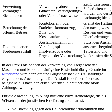
Zeigt, dass zuerst 
Verwertung
Verwertungsabrechnungen,
Sicherheiten einge
vorrangiger
Gutachten, Versteigerungs-
wurden und der 
Sicherheiten
oder Verkaufsnachweise
nachrangig bleibt
Kontokorrent- oder
Grenzt die Haftun
Berechnung des
Darlehenskontoauszug,
den nachgewiese
offenen Betrags
Zins- und
Rest ein und verm
Kostenaufstellung
Überforderungen
Ausfallbescheinigung,
Stützt den Ausfall
Dokumentierter
Verteilungsplan,
anspruchsbegrün
Forderungsausfall
Insolvenzquote oder
Tatbestand und
Ergebnis der Vollstreckung
konkretisiert die
In der Praxis bleibt nach der Verwertung von Liegenschaften,
Maschinen und Mobilien häufig eine Restschuld übrig. Gerade im
Mittelstand
wird dann oft eine Bürgschaftsbank als Ausfallbürge
eingebunden. Auch hier gilt: Der Ausfall ist definiert über das
belegte Minus nach den ersten Schritten, nicht über eine bloße
Zahlungserwartung.
Für die Anwendung im Alltag hilft eine kurze Reihenfolge, die als
Wissen
aus der juristischen
Erklärung
ableitbar ist:
Vollstreckung gegen den Hauptschuldner durchführen und