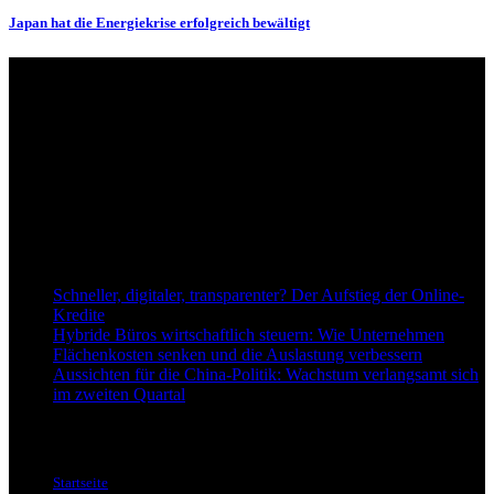
Japan hat die Energiekrise erfolgreich bewältigt
Über uns
dapd.de ist ein unabhängiges Wirtschafts- und Finanzportal mit dem
Anspruch, wirtschaftliche Entwicklungen verständlich,
einzuordnend und relevant abzubilden. Unser Fokus liegt auf
aktuellen Nachrichten, fundierten Analysen und belastbarem
Hintergrundwissen rund um Wirtschaft, Märkte, Unternehmen und
Finanzthemen.
Neu bei Dapd.de
Schneller, digitaler, transparenter? Der Aufstieg der Online-
Kredite
Hybride Büros wirtschaftlich steuern: Wie Unternehmen
Flächenkosten senken und die Auslastung verbessern
Aussichten für die China-Politik: Wachstum verlangsamt sich
im zweiten Quartal
Informationen
Startseite