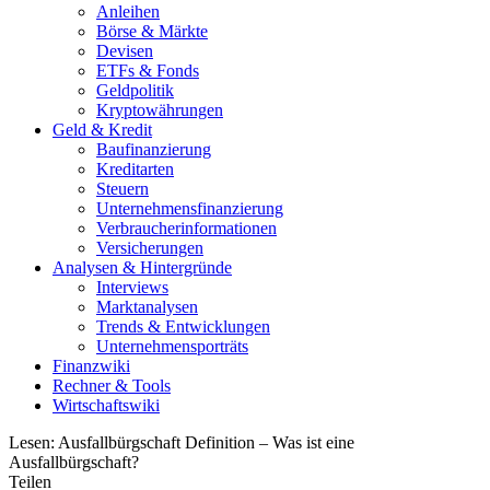
Anleihen
Börse & Märkte
Devisen
ETFs & Fonds
Geldpolitik
Kryptowährungen
Geld & Kredit
Baufinanzierung
Kreditarten
Steuern
Unternehmensfinanzierung
Verbraucherinformationen
Versicherungen
Analysen & Hintergründe
Interviews
Marktanalysen
Trends & Entwicklungen
Unternehmensporträts
Finanzwiki
Rechner & Tools
Wirtschaftswiki
Lesen:
Ausfallbürgschaft Definition – Was ist eine
Ausfallbürgschaft?
Teilen