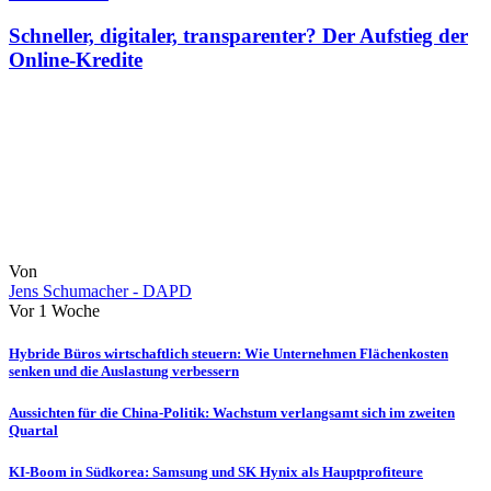
Schneller, digitaler, transparenter? Der Aufstieg der
Online-Kredite
Von
Jens Schumacher - DAPD
Vor 1 Woche
Hybride Büros wirtschaftlich steuern: Wie Unternehmen Flächenkosten
senken und die Auslastung verbessern
Aussichten für die China-Politik: Wachstum verlangsamt sich im zweiten
Quartal
KI-Boom in Südkorea: Samsung und SK Hynix als Hauptprofiteure