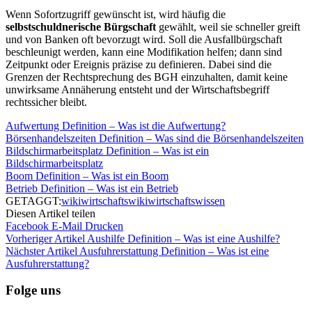
Wenn Sofortzugriff gewünscht ist, wird häufig die
selbstschuldnerische Bürgschaft
gewählt, weil sie schneller greift
und von Banken oft bevorzugt wird. Soll die Ausfallbürgschaft
beschleunigt werden, kann eine Modifikation helfen; dann sind
Zeitpunkt oder Ereignis präzise zu definieren. Dabei sind die
Grenzen der Rechtsprechung des BGH einzuhalten, damit keine
unwirksame Annäherung entsteht und der Wirtschaftsbegriff
rechtssicher bleibt.
Aufwertung Definition – Was ist die Aufwertung?
Börsenhandelszeiten Definition – Was sind die Börsenhandelszeiten
Bildschirmarbeitsplatz Definition – Was ist ein
Bildschirmarbeitsplatz
Boom Definition – Was ist ein Boom
Betrieb Definition – Was ist ein Betrieb
GETAGGT:
wiki
wirtschaftswiki
wirtschaftswissen
Diesen Artikel teilen
Facebook
E-Mail
Drucken
Vorheriger Artikel
Aushilfe Definition – Was ist eine Aushilfe?
Nächster Artikel
Ausfuhrerstattung Definition – Was ist eine
Ausfuhrerstattung?
Folge uns