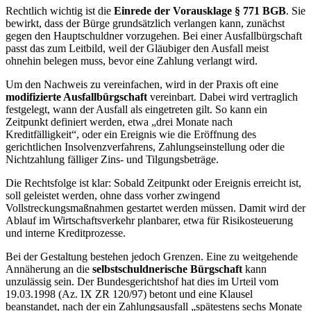
Rechtlich wichtig ist die
Einrede der Vorausklage § 771 BGB
. Sie
bewirkt, dass der Bürge grundsätzlich verlangen kann, zunächst
gegen den Hauptschuldner vorzugehen. Bei einer Ausfallbürgschaft
passt das zum Leitbild, weil der Gläubiger den Ausfall meist
ohnehin belegen muss, bevor eine Zahlung verlangt wird.
Um den Nachweis zu vereinfachen, wird in der Praxis oft eine
modifizierte Ausfallbürgschaft
vereinbart. Dabei wird vertraglich
festgelegt, wann der Ausfall als eingetreten gilt. So kann ein
Zeitpunkt definiert werden, etwa „drei Monate nach
Kreditfälligkeit“, oder ein Ereignis wie die Eröffnung des
gerichtlichen Insolvenzverfahrens, Zahlungseinstellung oder die
Nichtzahlung fälliger Zins- und Tilgungsbeträge.
Die Rechtsfolge ist klar: Sobald Zeitpunkt oder Ereignis erreicht ist,
soll geleistet werden, ohne dass vorher zwingend
Vollstreckungsmaßnahmen gestartet werden müssen. Damit wird der
Ablauf im Wirtschaftsverkehr planbarer, etwa für Risikosteuerung
und interne Kreditprozesse.
Bei der Gestaltung bestehen jedoch Grenzen. Eine zu weitgehende
Annäherung an die
selbstschuldnerische Bürgschaft
kann
unzulässig sein. Der Bundesgerichtshof hat dies im Urteil vom
19.03.1998 (Az. IX ZR 120/97) betont und eine Klausel
beanstandet, nach der ein Zahlungsausfall „spätestens sechs Monate