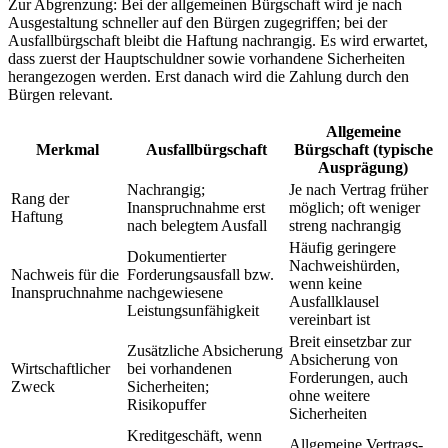
Zur Abgrenzung: Bei der allgemeinen Bürgschaft wird je nach
Ausgestaltung schneller auf den Bürgen zugegriffen; bei der
Ausfallbürgschaft bleibt die Haftung nachrangig. Es wird erwartet,
dass zuerst der Hauptschuldner sowie vorhandene Sicherheiten
herangezogen werden. Erst danach wird die Zahlung durch den
Bürgen relevant.
Allgemeine
Merkmal
Ausfallbürgschaft
Bürgschaft (typische
Ausprägung)
Nachrangig;
Je nach Vertrag früher
Rang der
Inanspruchnahme erst
möglich; oft weniger
Haftung
nach belegtem Ausfall
streng nachrangig
Häufig geringere
Dokumentierter
Nachweishürden,
Nachweis für die
Forderungsausfall bzw.
wenn keine
Inanspruchnahme
nachgewiesene
Ausfallklausel
Leistungsunfähigkeit
vereinbart ist
Breit einsetzbar zur
Zusätzliche Absicherung
Absicherung von
Wirtschaftlicher
bei vorhandenen
Forderungen, auch
Zweck
Sicherheiten;
ohne weitere
Risikopuffer
Sicherheiten
Kreditgeschäft, wenn
Allgemeine Vertrags-