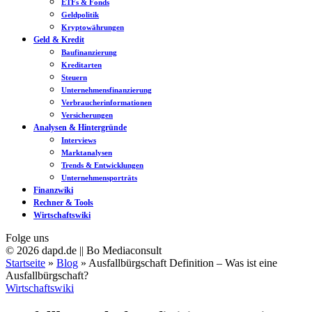
ETFs & Fonds
Geldpolitik
Kryptowährungen
Geld & Kredit
Baufinanzierung
Kreditarten
Steuern
Unternehmensfinanzierung
Verbraucherinformationen
Versicherungen
Analysen & Hintergründe
Interviews
Marktanalysen
Trends & Entwicklungen
Unternehmensporträts
Finanzwiki
Rechner & Tools
Wirtschaftswiki
Folge uns
© 2026 dapd.de || Bo Mediaconsult
Startseite
»
Blog
»
Ausfallbürgschaft Definition – Was ist eine
Ausfallbürgschaft?
Wirtschaftswiki