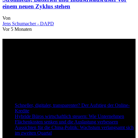
einem neuen Zyklus stehen
Von
Jens Schumacher - DAPD
Vor 5 Monaten
Über uns
dapd.de ist ein unabhängiges Wirtschafts- und Finanzportal mit dem
Anspruch, wirtschaftliche Entwicklungen verständlich,
einzuordnend und relevant abzubilden. Unser Fokus liegt auf
aktuellen Nachrichten, fundierten Analysen und belastbarem
Hintergrundwissen rund um Wirtschaft, Märkte, Unternehmen und
Finanzthemen.
Neu bei Dapd.de
Schneller, digitaler, transparenter? Der Aufstieg der Online-
Kredite
Hybride Büros wirtschaftlich steuern: Wie Unternehmen
Flächenkosten senken und die Auslastung verbessern
Aussichten für die China-Politik: Wachstum verlangsamt sich
im zweiten Quartal