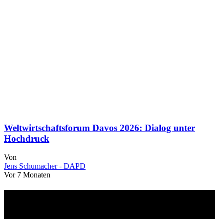
Weltwirtschaftsforum Davos 2026: Dialog unter
Hochdruck
Von
Jens Schumacher - DAPD
Vor 7 Monaten
Über uns
dapd.de ist ein unabhängiges Wirtschafts- und Finanzportal mit dem