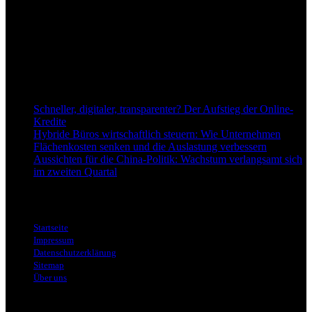
Anspruch, wirtschaftliche Entwicklungen verständlich,
einzuordnend und relevant abzubilden. Unser Fokus liegt auf
aktuellen Nachrichten, fundierten Analysen und belastbarem
Hintergrundwissen rund um Wirtschaft, Märkte, Unternehmen und
Finanzthemen.
Neu bei Dapd.de
Schneller, digitaler, transparenter? Der Aufstieg der Online-
Kredite
Hybride Büros wirtschaftlich steuern: Wie Unternehmen
Flächenkosten senken und die Auslastung verbessern
Aussichten für die China-Politik: Wachstum verlangsamt sich
im zweiten Quartal
Informationen
Startseite
Impressum
Datenschutzerklärung
Sitemap
Über uns
Themen