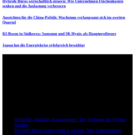
Hybride Büros wirtschaftlich steuern: Wie Unternehmen Flächenkosten
senken und die Auslastung verbessern
Aussichten für die China-Politik: Wachstum verlangsamt sich im zweiten
Quartal
KI-Boom in Südkorea: Samsung und SK Hynix als Hauptprofiteure
Japan hat die Energiekrise erfolgreich bewältigt
Über uns
dapd.de ist ein unabhängiges Wirtschafts- und Finanzportal mit dem
Anspruch, wirtschaftliche Entwicklungen verständlich,
einzuordnend und relevant abzubilden. Unser Fokus liegt auf
aktuellen Nachrichten, fundierten Analysen und belastbarem
Hintergrundwissen rund um Wirtschaft, Märkte, Unternehmen und
Finanzthemen.
Neu bei Dapd.de
Schneller, digitaler, transparenter? Der Aufstieg der Online-
Kredite
Hybride Büros wirtschaftlich steuern: Wie Unternehmen