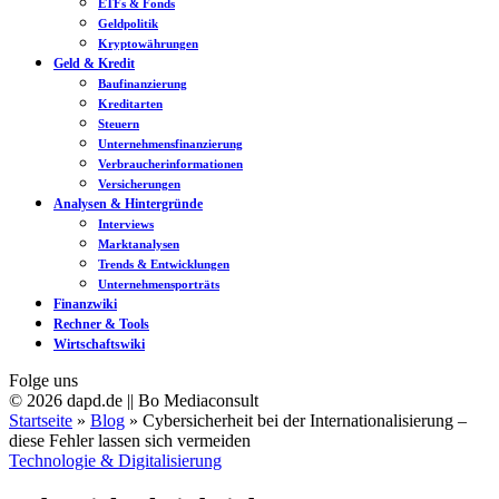
ETFs & Fonds
Geldpolitik
Kryptowährungen
Geld & Kredit
Baufinanzierung
Kreditarten
Steuern
Unternehmensfinanzierung
Verbraucherinformationen
Versicherungen
Analysen & Hintergründe
Interviews
Marktanalysen
Trends & Entwicklungen
Unternehmensporträts
Finanzwiki
Rechner & Tools
Wirtschaftswiki
Folge uns
© 2026 dapd.de || Bo Mediaconsult
Startseite
»
Blog
»
Cybersicherheit bei der Internationalisierung –
diese Fehler lassen sich vermeiden
Technologie & Digitalisierung