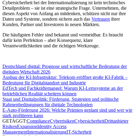
Cybersicherheit bei der Internationalisierung ist kein technisches
Detailproblem – sie ist eine strategische Frage. Unternehmen, die
diesen Aspekt von Anfang an mitdenken, schützen nicht nur ihre
Daten und Systeme, sondern sichern auch das
Vertrauen
ihrer
Kunden, Partner und Investoren in neuen Märkten.
Die häufigsten Fehler sind bekannt und vermeidbar. Es braucht
dafür kein Perfektion – aber Konsequenz, klare
Verantwortlichkeiten und die richtigen Werkzeuge.
Deutschland digital: Prognose und wirtschaftliche Bedeutung der
digitalen Wirtschaft 2026
Ausbau der KI-Infrastruktur: Telekom eröffnet große KI-Fabrik –
Bedeutung für Digitalstandort und Industrie
EdTech und Fachkräftemangel: Warum KI-Lernsysteme an der
betrieblichen Realität scheitern können
Staat und Digitalpolitik: Förderung, Strategien und politische
Rahmenbedingungen für digitale Technologien
E-Auto-Förderung 2026: Welche Prämien geplant sind und wer wie
stark profitieren kann
GETAGGT:
Compliance
Cyberrisiken
Cybersicherheit
Drittanbieter
Risiken
Expansion
Identity Access
Management
Internationalisierung
IT-Sicherheit