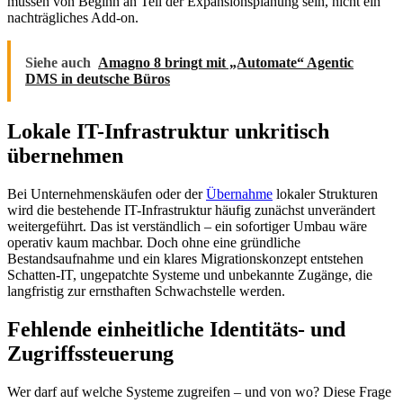
müssen von Beginn an Teil der Expansionsplanung sein, nicht ein
nachträgliches Add-on.
Siehe auch
Amagno 8 bringt mit „Automate“ Agentic
DMS in deutsche Büros
Lokale IT-Infrastruktur unkritisch
übernehmen
Bei Unternehmenskäufen oder der
Übernahme
lokaler Strukturen
wird die bestehende IT-Infrastruktur häufig zunächst unverändert
weitergeführt. Das ist verständlich – ein sofortiger Umbau wäre
operativ kaum machbar. Doch ohne eine gründliche
Bestandsaufnahme und ein klares Migrationskonzept entstehen
Schatten-IT, ungepatchte Systeme und unbekannte Zugänge, die
langfristig zur ernsthaften Schwachstelle werden.
Fehlende einheitliche Identitäts- und
Zugriffssteuerung
Wer darf auf welche Systeme zugreifen – und von wo? Diese Frage