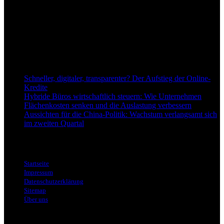
Anspruch, wirtschaftliche Entwicklungen verständlich,
einzuordnend und relevant abzubilden. Unser Fokus liegt auf
aktuellen Nachrichten, fundierten Analysen und belastbarem
Hintergrundwissen rund um Wirtschaft, Märkte, Unternehmen und
Finanzthemen.
Neu bei Dapd.de
Schneller, digitaler, transparenter? Der Aufstieg der Online-
Kredite
Hybride Büros wirtschaftlich steuern: Wie Unternehmen
Flächenkosten senken und die Auslastung verbessern
Aussichten für die China-Politik: Wachstum verlangsamt sich
im zweiten Quartal
Informationen
Startseite
Impressum
Datenschutzerklärung
Sitemap
Über uns
Themen