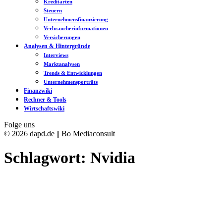
Kreditarten
Steuern
Unternehmensfinanzierung
Verbraucherinformationen
Versicherungen
Analysen & Hintergründe
Interviews
Marktanalysen
Trends & Entwicklungen
Unternehmensporträts
Finanzwiki
Rechner & Tools
Wirtschaftswiki
Folge uns
© 2026 dapd.de || Bo Mediaconsult
Schlagwort:
Nvidia