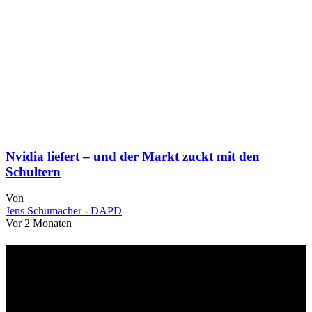
Nvidia liefert – und der Markt zuckt mit den
Schultern
Von
Jens Schumacher - DAPD
Vor 2 Monaten
Über uns
dapd.de ist ein unabhängiges Wirtschafts- und Finanzportal mit dem
Anspruch, wirtschaftliche Entwicklungen verständlich,
einzuordnend und relevant abzubilden. Unser Fokus liegt auf