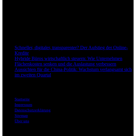
Anspruch, wirtschaftliche Entwicklungen verständlich,
einzuordnend und relevant abzubilden. Unser Fokus liegt auf
aktuellen Nachrichten, fundierten Analysen und belastbarem
Hintergrundwissen rund um Wirtschaft, Märkte, Unternehmen und
Finanzthemen.
Neu bei Dapd.de
Schneller, digitaler, transparenter? Der Aufstieg der Online-
Kredite
Hybride Büros wirtschaftlich steuern: Wie Unternehmen
Flächenkosten senken und die Auslastung verbessern
Aussichten für die China-Politik: Wachstum verlangsamt sich
im zweiten Quartal
Informationen
Startseite
Impressum
Datenschutzerklärung
Sitemap
Über uns
Themen