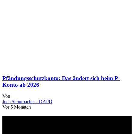
Pfändungsschutzkonto: Das ändert sich beim P-
Konto ab 2026
Von
Jens Schumacher - DAPD
Vor 5 Monaten
Über uns
dapd.de ist ein unabhängiges Wirtschafts- und Finanzportal mit dem