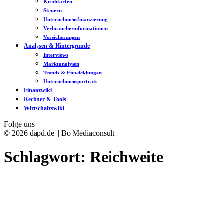
Kreditarten
Steuern
Unternehmensfinanzierung
Verbraucherinformationen
Versicherungen
Analysen & Hintergründe
Interviews
Marktanalysen
Trends & Entwicklungen
Unternehmensporträts
Finanzwiki
Rechner & Tools
Wirtschaftswiki
Folge uns
© 2026 dapd.de || Bo Mediaconsult
Schlagwort:
Reichweite