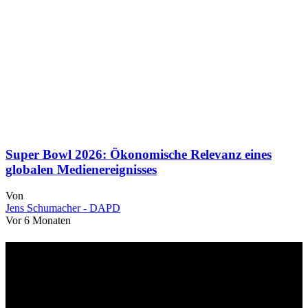
Super Bowl 2026: Ökonomische Relevanz eines
globalen Medienereignisses
Von
Jens Schumacher - DAPD
Vor 6 Monaten
Über uns
dapd.de ist ein unabhängiges Wirtschafts- und Finanzportal mit dem
Anspruch, wirtschaftliche Entwicklungen verständlich,
einzuordnend und relevant abzubilden. Unser Fokus liegt auf