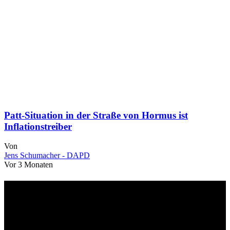
Patt-Situation in der Straße von Hormus ist
Inflationstreiber
Von
Jens Schumacher - DAPD
Vor 3 Monaten
Über uns
dapd.de ist ein unabhängiges Wirtschafts- und Finanzportal mit dem
Anspruch, wirtschaftliche Entwicklungen verständlich,
einzuordnend und relevant abzubilden. Unser Fokus liegt auf