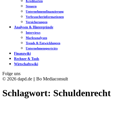
Kreditarten
Steuern
Unternehmensfinanzierung
Verbraucherinformationen
Versicherungen
Analysen & Hintergründe
Interviews
Marktanalysen
Trends & Entwicklungen
Unternehmensporträts
Finanzwiki
Rechner & Tools
Wirtschaftswiki
Folge uns
© 2026 dapd.de || Bo Mediaconsult
Schlagwort:
Schuldenrecht