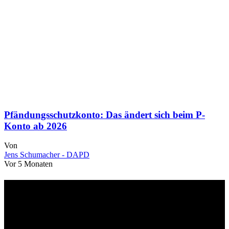
Pfändungsschutzkonto: Das ändert sich beim P-
Konto ab 2026
Von
Jens Schumacher - DAPD
Vor 5 Monaten
Über uns
dapd.de ist ein unabhängiges Wirtschafts- und Finanzportal mit dem
Anspruch, wirtschaftliche Entwicklungen verständlich,
einzuordnend und relevant abzubilden. Unser Fokus liegt auf