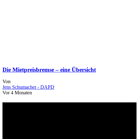
Die Mietpreisbremse – eine Übersicht
Von
Jens Schumacher - DAPD
Vor 4 Monaten
Über uns
dapd.de ist ein unabhängiges Wirtschafts- und Finanzportal mit dem
Anspruch, wirtschaftliche Entwicklungen verständlich,
einzuordnend und relevant abzubilden. Unser Fokus liegt auf
aktuellen Nachrichten, fundierten Analysen und belastbarem