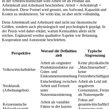
In der Arbeitswissenschaft wird Arbeit oft als Produkt aus
Arbeitskraft und Arbeitszeit beschrieben:
Arbeit = Arbeitskraft ×
Arbeitszeit
. Diese Formel wird genutzt, um Aufwand, Kapazität und
Kosten zu strukturieren. Sie wirkt klar, ist aber nicht vollständig.
Denn Arbeitskraft und Arbeitszeit sind nicht nur ökonomische
Größen, sondern auch physiologisch und psychologisch geprägt. In
der Praxis wird daher erklärt, warum Kennzahlen allein nicht
reichen. Ergänzend werden qualitative Aspekte wie Belastung,
Kooperation und Autonomie beschrieben.
Worauf die Definition
Typische
Perspektive
zielt
Abgrenzung
Arbeit als originärer
Keine physikalische
Produktionsfaktor zur
„Maschinenarbeit“,
Volkswirtschaftslehre
Güter- und
keine
Einkommensentstehung
Freizeitbeschäftigu
Entscheidung zwischen
Arbeit als Leid mit
Neoklassik
Arbeit und Freizeit
negativem
(Arbeitsangebot)
unter
Grenznutzen, Freize
Nutzenmaximierung
als Nutzenquelle
Fokus auf
Arbeit als variabler
Keynesianische
gesamtwirtschaftlic
Faktor in der kurzen
Makroökonomik
Anpassung statt