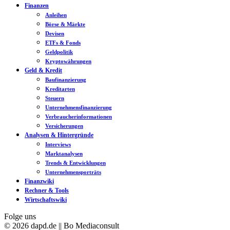
Finanzen
Anleihen
Börse & Märkte
Devisen
ETFs & Fonds
Geldpolitik
Kryptowährungen
Geld & Kredit
Baufinanzierung
Kreditarten
Steuern
Unternehmensfinanzierung
Verbraucherinformationen
Versicherungen
Analysen & Hintergründe
Interviews
Marktanalysen
Trends & Entwicklungen
Unternehmensporträts
Finanzwiki
Rechner & Tools
Wirtschaftswiki
Folge uns
© 2026 dapd.de || Bo Mediaconsult