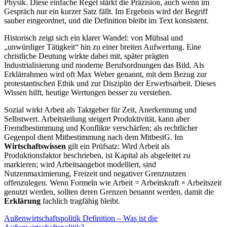
Physik. Diese einfache Regel stärkt die Präzision, auch wenn im
Gespräch nur ein kurzer Satz fällt. Im Ergebnis wird der Begriff
sauber eingeordnet, und die Definition bleibt im Text konsistent.
Historisch zeigt sich ein klarer Wandel: von Mühsal und
„unwürdiger Tätigkeit“ hin zu einer breiten Aufwertung. Eine
christliche Deutung wirkte dabei mit, später prägten
Industrialisierung und moderne Berufsordnungen das Bild. Als
Erklärrahmen wird oft Max Weber genannt, mit dem Bezug zur
protestantischen Ethik und zur Disziplin der Erwerbsarbeit. Dieses
Wissen hilft, heutige Wertungen besser zu verstehen.
Sozial wirkt Arbeit als Taktgeber für Zeit, Anerkennung und
Selbstwert. Arbeitsteilung steigert Produktivität, kann aber
Fremdbestimmung und Konflikte verschärfen; als rechtlicher
Gegenpol dient Mitbestimmung nach dem MitbestG. Im
Wirtschaftswissen
gilt ein Prüfsatz: Wird Arbeit als
Produktionsfaktor beschrieben, ist Kapital als abgeleitet zu
markieren; wird Arbeitsangebot modelliert, sind
Nutzenmaximierung, Freizeit und negativer Grenznutzen
offenzulegen. Wenn Formeln wie Arbeit = Arbeitskraft × Arbeitszeit
genutzt werden, sollten deren Grenzen benannt werden, damit die
Erklärung
fachlich tragfähig bleibt.
Außenwirtschaftspolitik Definition – Was ist die