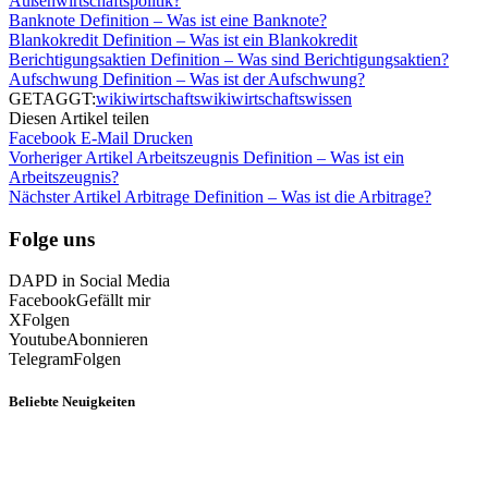
Außenwirtschaftspolitik?
Banknote Definition – Was ist eine Banknote?
Blankokredit Definition – Was ist ein Blankokredit
Berichtigungsaktien Definition – Was sind Berichtigungsaktien?
Aufschwung Definition – Was ist der Aufschwung?
GETAGGT:
wiki
wirtschaftswiki
wirtschaftswissen
Diesen Artikel teilen
Facebook
E-Mail
Drucken
Vorheriger Artikel
Arbeitszeugnis Definition – Was ist ein
Arbeitszeugnis?
Nächster Artikel
Arbitrage Definition – Was ist die Arbitrage?
Folge uns
DAPD in Social Media
Facebook
Gefällt mir
X
Folgen
Youtube
Abonnieren
Telegram
Folgen
Beliebte Neuigkeiten