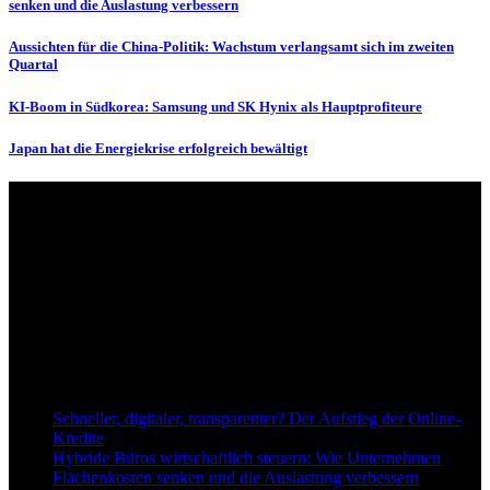
senken und die Auslastung verbessern
Aussichten für die China-Politik: Wachstum verlangsamt sich im zweiten
Quartal
KI-Boom in Südkorea: Samsung und SK Hynix als Hauptprofiteure
Japan hat die Energiekrise erfolgreich bewältigt
Über uns
dapd.de ist ein unabhängiges Wirtschafts- und Finanzportal mit dem
Anspruch, wirtschaftliche Entwicklungen verständlich,
einzuordnend und relevant abzubilden. Unser Fokus liegt auf
aktuellen Nachrichten, fundierten Analysen und belastbarem
Hintergrundwissen rund um Wirtschaft, Märkte, Unternehmen und
Finanzthemen.
Neu bei Dapd.de
Schneller, digitaler, transparenter? Der Aufstieg der Online-
Kredite
Hybride Büros wirtschaftlich steuern: Wie Unternehmen
Flächenkosten senken und die Auslastung verbessern