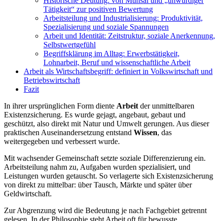
Historische Deutung: von Mühsal und „unwürdiger
Tätigkeit“ zur positiven Bewertung
Arbeitsteilung und Industrialisierung: Produktivität,
Spezialisierung und soziale Spannungen
Arbeit und Identität: Zeitstruktur, soziale Anerkennung,
Selbstwertgefühl
Begriffsklärung im Alltag: Erwerbstätigkeit,
Lohnarbeit, Beruf und wissenschaftliche Arbeit
Arbeit als Wirtschaftsbegriff: definiert in Volkswirtschaft und
Betriebswirtschaft
Fazit
In ihrer ursprünglichen Form diente
Arbeit
der unmittelbaren
Existenzsicherung. Es wurde gejagt, angebaut, gebaut und
geschützt, also direkt mit Natur und Umwelt gerungen. Aus dieser
praktischen Auseinandersetzung entstand
Wissen
, das
weitergegeben und verbessert wurde.
Mit wachsender Gemeinschaft setzte soziale Differenzierung ein.
Arbeitsteilung nahm zu, Aufgaben wurden spezialisiert, und
Leistungen wurden getauscht. So verlagerte sich Existenzsicherung
von direkt zu mittelbar: über Tausch, Märkte und später über
Geldwirtschaft.
Zur Abgrenzung wird die Bedeutung je nach Fachgebiet getrennt
gelesen. In der Philosophie steht Arbeit oft für bewusste,