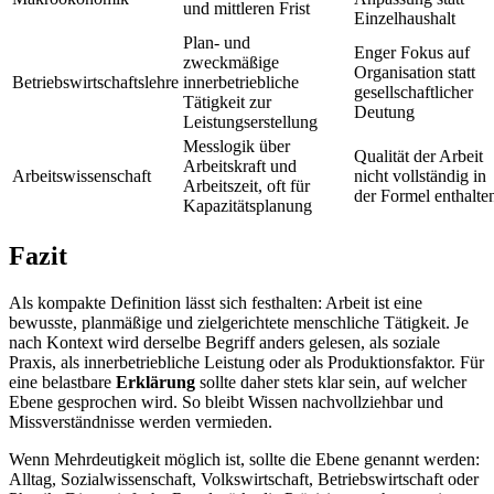
und mittleren Frist
Einzelhaushalt
Plan- und
Enger Fokus auf
zweckmäßige
Organisation statt
Betriebswirtschaftslehre
innerbetriebliche
gesellschaftlicher
Tätigkeit zur
Deutung
Leistungserstellung
Messlogik über
Qualität der Arbeit
Arbeitskraft und
Arbeitswissenschaft
nicht vollständig in
Arbeitszeit, oft für
der Formel enthalte
Kapazitätsplanung
Fazit
Als kompakte Definition lässt sich festhalten: Arbeit ist eine
bewusste, planmäßige und zielgerichtete menschliche Tätigkeit. Je
nach Kontext wird derselbe Begriff anders gelesen, als soziale
Praxis, als innerbetriebliche Leistung oder als Produktionsfaktor. Für
eine belastbare
Erklärung
sollte daher stets klar sein, auf welcher
Ebene gesprochen wird. So bleibt Wissen nachvollziehbar und
Missverständnisse werden vermieden.
Wenn Mehrdeutigkeit möglich ist, sollte die Ebene genannt werden:
Alltag, Sozialwissenschaft, Volkswirtschaft, Betriebswirtschaft oder