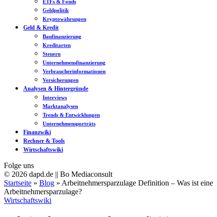
ETFs & Fonds
Geldpolitik
Kryptowährungen
Geld & Kredit
Baufinanzierung
Kreditarten
Steuern
Unternehmensfinanzierung
Verbraucherinformationen
Versicherungen
Analysen & Hintergründe
Interviews
Marktanalysen
Trends & Entwicklungen
Unternehmensporträts
Finanzwiki
Rechner & Tools
Wirtschaftswiki
Folge uns
© 2026 dapd.de || Bo Mediaconsult
Startseite
»
Blog
»
Arbeitnehmersparzulage Definition – Was ist eine
Arbeitnehmersparzulage?
Wirtschaftswiki