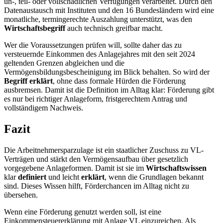
un-, teil- oder vollschädlichen Verfügungen verarbeitet. Durch den
Datenaustausch mit Instituten und den 16 Bundesländern wird eine
monatliche, termingerechte Auszahlung unterstützt, was den
Wirtschaftsbegriff
auch technisch greifbar macht.
Wer die Voraussetzungen prüfen will, sollte daher das zu
versteuernde Einkommen des Anlagejahres mit den seit 2024
geltenden Grenzen abgleichen und die
Vermögensbildungsbescheinigung im Blick behalten. So wird der
Begriff erklärt
, ohne dass formale Hürden die Förderung
ausbremsen. Damit ist die Definition im Alltag klar: Förderung gibt
es nur bei richtiger Anlageform, fristgerechtem Antrag und
vollständigem Nachweis.
Fazit
Die Arbeitnehmersparzulage ist ein staatlicher Zuschuss zu VL-
Verträgen und stärkt den Vermögensaufbau über gesetzlich
vorgegebene Anlageformen. Damit ist sie im
Wirtschaftswissen
klar
definiert
und leicht
erklärt
, wenn die Grundlagen bekannt
sind. Dieses Wissen hilft, Förderchancen im Alltag nicht zu
übersehen.
Wenn eine Förderung genutzt werden soll, ist eine
Einkommensteuererklärung mit Anlage VL einzureichen. Als