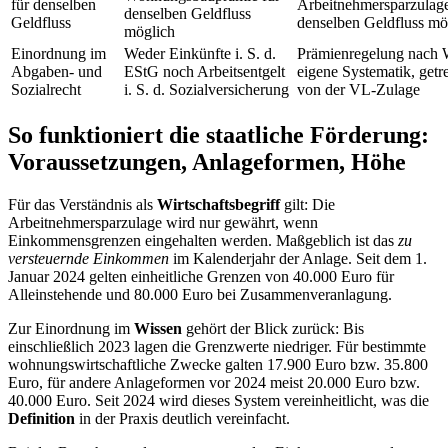
für denselben
Arbeitnehmersparzulage
denselben Geldfluss
Geldfluss
denselben Geldfluss mö
möglich
Einordnung im
Weder Einkünfte i. S. d.
Prämienregelung nach
Abgaben- und
EStG noch Arbeitsentgelt
eigene Systematik, getr
Sozialrecht
i. S. d. Sozialversicherung
von der VL-Zulage
So funktioniert die staatliche Förderung:
Voraussetzungen, Anlageformen, Höhe
Für das Verständnis als
Wirtschaftsbegriff
gilt: Die
Arbeitnehmersparzulage wird nur gewährt, wenn
Einkommensgrenzen eingehalten werden. Maßgeblich ist das
zu
versteuernde Einkommen
im Kalenderjahr der Anlage. Seit dem 1.
Januar 2024 gelten einheitliche Grenzen von 40.000 Euro für
Alleinstehende und 80.000 Euro bei Zusammenveranlagung.
Zur Einordnung im
Wissen
gehört der Blick zurück: Bis
einschließlich 2023 lagen die Grenzwerte niedriger. Für bestimmte
wohnungswirtschaftliche Zwecke galten 17.900 Euro bzw. 35.800
Euro, für andere Anlageformen vor 2024 meist 20.000 Euro bzw.
40.000 Euro. Seit 2024 wird dieses System vereinheitlicht, was die
Definition
in der Praxis deutlich vereinfacht.