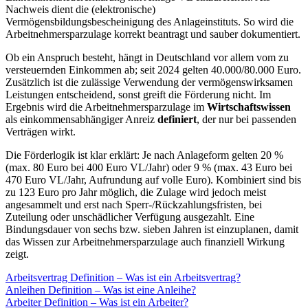
Nachweis dient die (elektronische)
Vermögensbildungsbescheinigung des Anlageinstituts. So wird die
Arbeitnehmersparzulage korrekt beantragt und sauber dokumentiert.
Ob ein Anspruch besteht, hängt in Deutschland vor allem vom zu
versteuernden Einkommen ab; seit 2024 gelten 40.000/80.000 Euro.
Zusätzlich ist die zulässige Verwendung der vermögenswirksamen
Leistungen entscheidend, sonst greift die Förderung nicht. Im
Ergebnis wird die Arbeitnehmersparzulage im
Wirtschaftswissen
als einkommensabhängiger Anreiz
definiert
, der nur bei passenden
Verträgen wirkt.
Die Förderlogik ist klar erklärt: Je nach Anlageform gelten 20 %
(max. 80 Euro bei 400 Euro VL/Jahr) oder 9 % (max. 43 Euro bei
470 Euro VL/Jahr, Aufrundung auf volle Euro). Kombiniert sind bis
zu 123 Euro pro Jahr möglich, die Zulage wird jedoch meist
angesammelt und erst nach Sperr-/Rückzahlungsfristen, bei
Zuteilung oder unschädlicher Verfügung ausgezahlt. Eine
Bindungsdauer von sechs bzw. sieben Jahren ist einzuplanen, damit
das Wissen zur Arbeitnehmersparzulage auch finanziell Wirkung
zeigt.
Arbeitsvertrag Definition – Was ist ein Arbeitsvertrag?
Anleihen Definition – Was ist eine Anleihe?
Arbeiter Definition – Was ist ein Arbeiter?