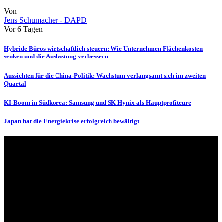
Von
Jens Schumacher - DAPD
Vor 6 Tagen
Hybride Büros wirtschaftlich steuern: Wie Unternehmen Flächenkosten
senken und die Auslastung verbessern
Aussichten für die China-Politik: Wachstum verlangsamt sich im zweiten
Quartal
KI-Boom in Südkorea: Samsung und SK Hynix als Hauptprofiteure
Japan hat die Energiekrise erfolgreich bewältigt
Über uns
dapd.de ist ein unabhängiges Wirtschafts- und Finanzportal mit dem
Anspruch, wirtschaftliche Entwicklungen verständlich,
einzuordnend und relevant abzubilden. Unser Fokus liegt auf
aktuellen Nachrichten, fundierten Analysen und belastbarem
Hintergrundwissen rund um Wirtschaft, Märkte, Unternehmen und
Finanzthemen.