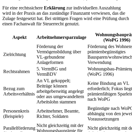
Für eine rechtssichere
Erklärung
zur individuellen Auszahlung
wird in der Praxis an das zuständige Finanzamt verwiesen, das die
Zulage festgesetzt hat. Bei strittigen Fragen wird eine Prüfung durch
einen Fachanwalt für Steuerrecht genutzt.
Wohnungsbauprä
Aspekt
Arbeitnehmersparzulage
(WoPG 1996)
Förderung der
Förderung des Wohnens
Vermögensbildung über
prämienbegünstigtes
Zielrichtung
VL-gebundene
Bausparen/wohnwirtscha
Anlageformen
Verwendung
5. VermBG und
Wohnungsbau-Prämieng
Rechtsrahmen
VermBDV
(WoPG 1996)
An VL gekoppelt;
Keine Bindung an VL
Beiträge können
Bezug zum
erforderlich; Fokus liegt
arbeitgeberseitig angelegt
Arbeitsverhältnis
prämienfähigen Sparlei
oder aus umgewandeltem
nach WoPG
Arbeitslohn stammen
Begünstigte nach WoP
Personenkreis
Arbeitnehmer, Beamte,
abhängig von den jewei
(Beispiele)
Richter, Soldaten
Voraussetzungen
Nicht gleichzeitig mit der
Parallelförderung
Nicht gleichzeitig mit d
Wohnungsbauprämie für