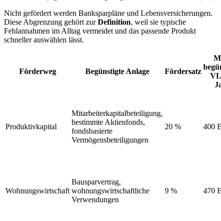
Nicht gefördert werden Banksparpläne und Lebensversicherungen.
Diese Abgrenzung gehört zur
Definition
, weil sie typische
Fehlannahmen im Alltag vermeidet und das passende Produkt
schneller auswählen lässt.
M
begün
Förderweg
Begünstigte Anlage
Fördersatz
VL
J
Mitarbeiterkapitalbeteiligung,
bestimmte Aktienfonds,
Produktivkapital
20 %
400 
fondsbasierte
Vermögensbeteiligungen
Bausparvertrag,
Wohnungswirtschaft
wohnungswirtschaftliche
9 %
470 
Verwendungen