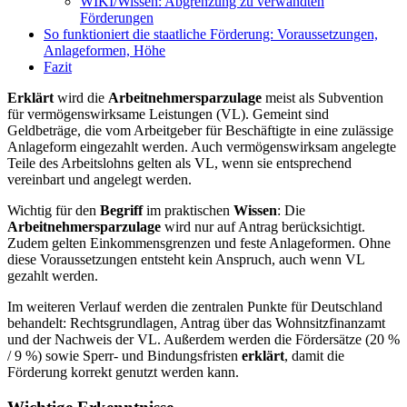
WIKI/Wissen: Abgrenzung zu verwandten
Förderungen
So funktioniert die staatliche Förderung: Voraussetzungen,
Anlageformen, Höhe
Fazit
Erklärt
wird die
Arbeitnehmersparzulage
meist als Subvention
für vermögenswirksame Leistungen (VL). Gemeint sind
Geldbeträge, die vom Arbeitgeber für Beschäftigte in eine zulässige
Anlageform eingezahlt werden. Auch vermögenswirksam angelegte
Teile des Arbeitslohns gelten als VL, wenn sie entsprechend
vereinbart und angelegt werden.
Wichtig für den
Begriff
im praktischen
Wissen
: Die
Arbeitnehmersparzulage
wird nur auf Antrag berücksichtigt.
Zudem gelten Einkommensgrenzen und feste Anlageformen. Ohne
diese Voraussetzungen entsteht kein Anspruch, auch wenn VL
gezahlt werden.
Im weiteren Verlauf werden die zentralen Punkte für Deutschland
behandelt: Rechtsgrundlagen, Antrag über das Wohnsitzfinanzamt
und der Nachweis der VL. Außerdem werden die Fördersätze (20 %
/ 9 %) sowie Sperr- und Bindungsfristen
erklärt
, damit die
Förderung korrekt genutzt werden kann.