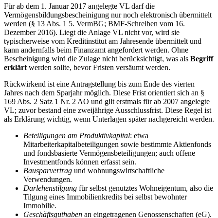
Für ab dem 1. Januar 2017 angelegte VL darf die
Vermögensbildungsbescheinigung nur noch elektronisch übermittelt
werden (§ 13 Abs. 1 5. VermBG; BMF-Schreiben vom 16.
Dezember 2016). Liegt die Anlage VL nicht vor, wird sie
typischerweise vom Kreditinstitut am Jahresende übermittelt und
kann andernfalls beim Finanzamt angefordert werden. Ohne
Bescheinigung wird die Zulage nicht berücksichtigt, was als
Begriff
erklärt
werden sollte, bevor Fristen versäumt werden.
Rückwirkend ist eine Antragstellung bis zum Ende des vierten
Jahres nach dem Sparjahr möglich. Diese Frist orientiert sich an §
169 Abs. 2 Satz 1 Nr. 2 AO und gilt erstmals für ab 2007 angelegte
VL; zuvor bestand eine zweijährige Ausschlussfrist. Diese Regel ist
als Erklärung wichtig, wenn Unterlagen später nachgereicht werden.
Beteiligungen am Produktivkapital
: etwa
Mitarbeiterkapitalbeteiligungen sowie bestimmte Aktienfonds
und fondsbasierte Vermögensbeteiligungen; auch offene
Investmentfonds können erfasst sein.
Bausparvertrag
und wohnungswirtschaftliche
Verwendungen.
Darlehenstilgung
für selbst genutztes Wohneigentum, also die
Tilgung eines Immobilienkredits bei selbst bewohnter
Immobilie.
Geschäftsguthaben
an eingetragenen Genossenschaften (eG).