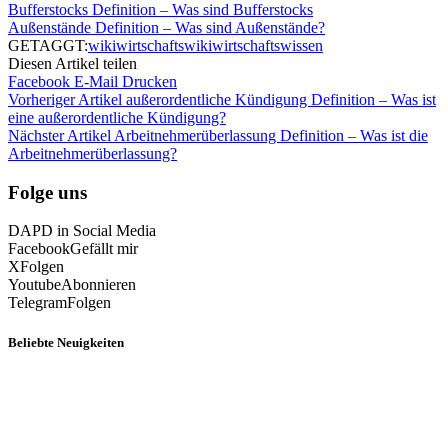
Bufferstocks Definition – Was sind Bufferstocks
Außenstände Definition – Was sind Außenstände?
GETAGGT:
wiki
wirtschaftswiki
wirtschaftswissen
Diesen Artikel teilen
Facebook
E-Mail
Drucken
Vorheriger Artikel
außerordentliche Kündigung Definition – Was ist
eine außerordentliche Kündigung?
Nächster Artikel
Arbeitnehmerüberlassung Definition – Was ist die
Arbeitnehmerüberlassung?
Folge uns
DAPD in Social Media
Facebook
Gefällt mir
X
Folgen
Youtube
Abonnieren
Telegram
Folgen
Beliebte Neuigkeiten