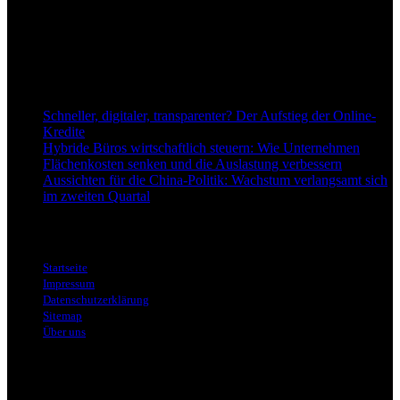
aktuellen Nachrichten, fundierten Analysen und belastbarem
Hintergrundwissen rund um Wirtschaft, Märkte, Unternehmen und
Finanzthemen.
Neu bei Dapd.de
Schneller, digitaler, transparenter? Der Aufstieg der Online-
Kredite
Hybride Büros wirtschaftlich steuern: Wie Unternehmen
Flächenkosten senken und die Auslastung verbessern
Aussichten für die China-Politik: Wachstum verlangsamt sich
im zweiten Quartal
Informationen
Startseite
Impressum
Datenschutzerklärung
Sitemap
Über uns
Themen