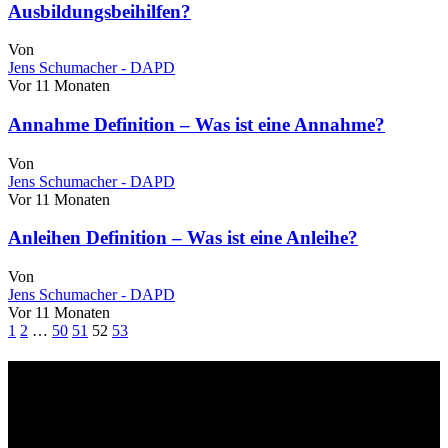
Ausbildungsbeihilfen?
Von
Jens Schumacher - DAPD
Vor 11 Monaten
Annahme Definition – Was ist eine Annahme?
Von
Jens Schumacher - DAPD
Vor 11 Monaten
Anleihen Definition – Was ist eine Anleihe?
Von
Jens Schumacher - DAPD
Vor 11 Monaten
1
2
…
50
51
52
53
Über uns
dapd.de ist ein unabhängiges Wirtschafts- und Finanzportal mit dem
Anspruch, wirtschaftliche Entwicklungen verständlich,
einzuordnend und relevant abzubilden. Unser Fokus liegt auf