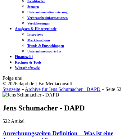
Kreditarten
Steuern
Unternehmensfinanzierung
Verbraucherinformationen
Versicherungen
Analysen & Hintergründe
Interviews
Marktanalysen
Trends & Entwicklungen
Unternehmensporträts
Finanzwiki
Rechner & Tools
Wirtschaftswiki
Folge uns
© 2026 dapd.de || Bo Mediaconsult
Startseite
»
Archive für Jens Schumacher - DAPD
»
Seite 52
Jens Schumacher - DAPD
522
Artikel
Anrechnungszeiten Definition – Was ist eine