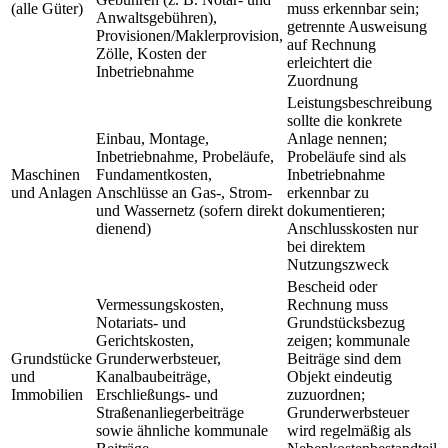
(alle Güter)
muss erkennbar sein;
Anwaltsgebühren),
getrennte Ausweisung
Provisionen/Maklerprovision,
auf Rechnung
Zölle, Kosten der
erleichtert die
Inbetriebnahme
Zuordnung
Leistungsbeschreibung
sollte die konkrete
Einbau, Montage,
Anlage nennen;
Inbetriebnahme, Probeläufe,
Probeläufe sind als
Maschinen
Fundamentkosten,
Inbetriebnahme
und Anlagen
Anschlüsse an Gas-, Strom-
erkennbar zu
und Wassernetz (sofern direkt
dokumentieren;
dienend)
Anschlusskosten nur
bei direktem
Nutzungszweck
Bescheid oder
Vermessungskosten,
Rechnung muss
Notariats- und
Grundstücksbezug
Gerichtskosten,
zeigen; kommunale
Grundstücke
Grunderwerbsteuer,
Beiträge sind dem
und
Kanalbaubeiträge,
Objekt eindeutig
Immobilien
Erschließungs- und
zuzuordnen;
Straßenanliegerbeiträge
Grunderwerbsteuer
sowie ähnliche kommunale
wird regelmäßig als