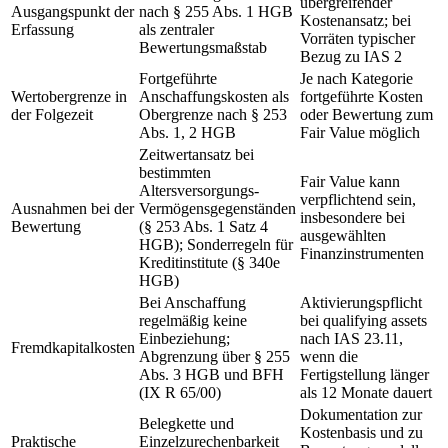
übergreifender
Ausgangspunkt der
nach § 255 Abs. 1 HGB
Kostenansatz; bei
Erfassung
als zentraler
Vorräten typischer
Bewertungsmaßstab
Bezug zu IAS 2
Fortgeführte
Je nach Kategorie
Wertobergrenze in
Anschaffungskosten als
fortgeführte Kosten
der Folgezeit
Obergrenze nach § 253
oder Bewertung zum
Abs. 1, 2 HGB
Fair Value möglich
Zeitwertansatz bei
bestimmten
Fair Value kann
Altersversorgungs-
verpflichtend sein,
Ausnahmen bei der
Vermögensgegenständen
insbesondere bei
Bewertung
(§ 253 Abs. 1 Satz 4
ausgewählten
HGB); Sonderregeln für
Finanzinstrumenten
Kreditinstitute (§ 340e
HGB)
Bei Anschaffung
Aktivierungspflicht
regelmäßig keine
bei qualifying assets
Einbeziehung;
nach IAS 23.11,
Fremdkapitalkosten
Abgrenzung über § 255
wenn die
Abs. 3 HGB und BFH
Fertigstellung länger
(IX R 65/00)
als 12 Monate dauert
Dokumentation zur
Belegkette und
Kostenbasis und zu
Praktische
Einzelzurechenbarkeit