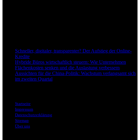
Anspruch, wirtschaftliche Entwicklungen verständlich,
einzuordnend und relevant abzubilden. Unser Fokus liegt auf
aktuellen Nachrichten, fundierten Analysen und belastbarem
Hintergrundwissen rund um Wirtschaft, Märkte, Unternehmen und
Finanzthemen.
Neu bei Dapd.de
Schneller, digitaler, transparenter? Der Aufstieg der Online-
Kredite
Hybride Büros wirtschaftlich steuern: Wie Unternehmen
Flächenkosten senken und die Auslastung verbessern
Aussichten für die China-Politik: Wachstum verlangsamt sich
im zweiten Quartal
Informationen
Startseite
Impressum
Datenschutzerklärung
Sitemap
Über uns
Themen