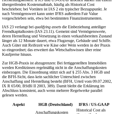
übergreifenden Kostenmaßstab, häufig als Historical Cost
beschrieben; bei Vorräten ist IAS 2 ein typischer Bezugspunkt. Je
nach Vermögenswert kann unter IFRS außerdem Fair Value
vorgeschrieben sein, etwa bei bestimmten Finanzinstrumenten.
IAS 23 verlangt bei
qualifying assets
die Einbeziehung anteiliger
Fremdkapitalkosten (IAS 23.11). Gemeint sind Vermögenswerte,
deren Herstellung und Versetzung in einen verkaufsbereiten Zustand
länger als 12 Monate dauert, etwa Flugzeuge, Gebäude und Schiffe.
Auch Güter mit Reifezeit wie Käse oder Wein werden in der Praxis
so eingeordnet; das erweitert das Wirtschaftswissen über reine
Kaufpreise hinaus.
Zur HGB-Praxis ist abzugrenzen: Bei fertiggestellten Immobilien
werden Kreditzinsen regelmäßig nicht in die Anschaffungskosten
einbezogen. Die Einordnung stützt sich auf § 255 Abs. 3 HGB und
die BFH-Sicht, dass kein sachlicher Unterschied zwischen
Anschaffung und Herstellung besteht (BFH, Urteil vom 09.07.2002,
IX R 65/00, BStBl II 2003, 389). Damit bleibt die Erklärung im
Abschluss konsistent, auch wenn mehrere Regelwerke parallel
gelesen werden.
Aspekt
HGB (Deutschland)
IFRS / US-GAAP
Historical Cost als
Anschaffungskosten