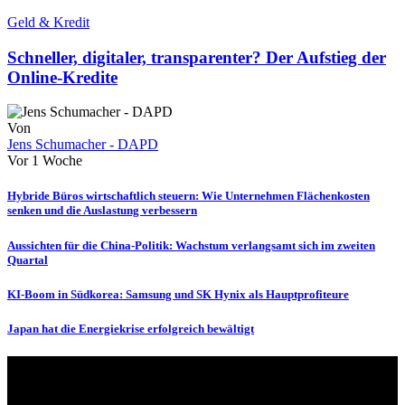
Geld & Kredit
Schneller, digitaler, transparenter? Der Aufstieg der
Online-Kredite
Von
Jens Schumacher - DAPD
Vor 1 Woche
Hybride Büros wirtschaftlich steuern: Wie Unternehmen Flächenkosten
senken und die Auslastung verbessern
Aussichten für die China-Politik: Wachstum verlangsamt sich im zweiten
Quartal
KI-Boom in Südkorea: Samsung und SK Hynix als Hauptprofiteure
Japan hat die Energiekrise erfolgreich bewältigt
Über uns
dapd.de ist ein unabhängiges Wirtschafts- und Finanzportal mit dem