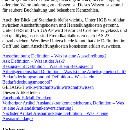
oder eine Wertminderung zu erfassen ist. Dieses Wissen ist zentral
für saubere Buchhaltung und belastbare Kennzahlen.
Auch der Blick auf Standards bleibt wichtig. Unter HGB wird klar
zwischen Anschaffungskosten und Herstellungskosten getrennt.
Unter IFRS und US-GAAP wird Historical Cost breiter gefasst, und
bei qualifying assets sind Fremdkapitalkosten nach IAS 23
einzubeziehen. Wer diese Unterschiede kennt, hat die Definition im
Griff und kann Anschaffungskosten konsistent erklärt ausweisen.
Ausschreibung Definition – Was ist eine Ausschreibung?
Ask Definition – Was ist der Ask?
Bezugsrecht Definition – Was ist ein Bezugsrecht
Arbeitsgemeinschaft Definition – Was ist eine Arbeitsgemeinschaft?
Bedarfsdeckungsmonopol Definition – Was ist ein
Bedarfsdeckungsmonopol?
GETAGGT:
wiki
wirtschaftswiki
wirtschaftswissen
Diesen Artikel teilen
Facebook
E-Mail
Drucken
Vorheriger Artikel
Auslandskrankenversicherung Definition – Was
ist eine Auslandskrankenversicherung?
Nächster Artikel
Ansparrücklage Definition – Was ist eine
Ansparrücklage?
Folge uns