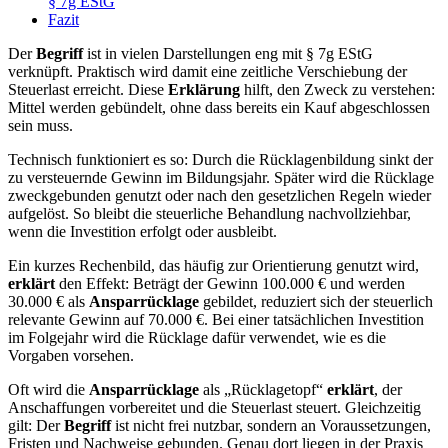
§ 7g EStG
Fazit
Der
Begriff
ist in vielen Darstellungen eng mit § 7g EStG
verknüpft. Praktisch wird damit eine zeitliche Verschiebung der
Steuerlast erreicht. Diese
Erklärung
hilft, den Zweck zu verstehen:
Mittel werden gebündelt, ohne dass bereits ein Kauf abgeschlossen
sein muss.
Technisch funktioniert es so: Durch die Rücklagenbildung sinkt der
zu versteuernde Gewinn im Bildungsjahr. Später wird die Rücklage
zweckgebunden genutzt oder nach den gesetzlichen Regeln wieder
aufgelöst. So bleibt die steuerliche Behandlung nachvollziehbar,
wenn die Investition erfolgt oder ausbleibt.
Ein kurzes Rechenbild, das häufig zur Orientierung genutzt wird,
erklärt
den Effekt: Beträgt der Gewinn 100.000 € und werden
30.000 € als
Ansparrücklage
gebildet, reduziert sich der steuerlich
relevante Gewinn auf 70.000 €. Bei einer tatsächlichen Investition
im Folgejahr wird die Rücklage dafür verwendet, wie es die
Vorgaben vorsehen.
Oft wird die
Ansparrücklage
als „Rücklagetopf“
erklärt
, der
Anschaffungen vorbereitet und die Steuerlast steuert. Gleichzeitig
gilt: Der
Begriff
ist nicht frei nutzbar, sondern an Voraussetzungen,
Fristen und Nachweise gebunden. Genau dort liegen in der Praxis