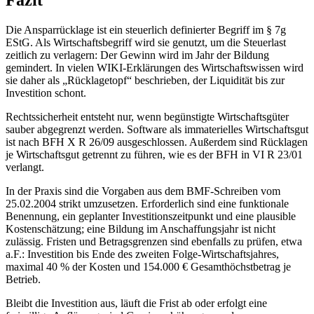
Fazit
Die Ansparrücklage ist ein steuerlich definierter Begriff im § 7g
EStG. Als Wirtschaftsbegriff wird sie genutzt, um die Steuerlast
zeitlich zu verlagern: Der Gewinn wird im Jahr der Bildung
gemindert. In vielen WIKI-Erklärungen des Wirtschaftswissen wird
sie daher als „Rücklagetopf“ beschrieben, der Liquidität bis zur
Investition schont.
Rechtssicherheit entsteht nur, wenn begünstigte Wirtschaftsgüter
sauber abgegrenzt werden. Software als immaterielles Wirtschaftsgut
ist nach BFH X R 26/09 ausgeschlossen. Außerdem sind Rücklagen
je Wirtschaftsgut getrennt zu führen, wie es der BFH in VI R 23/01
verlangt.
In der Praxis sind die Vorgaben aus dem BMF-Schreiben vom
25.02.2004 strikt umzusetzen. Erforderlich sind eine funktionale
Benennung, ein geplanter Investitionszeitpunkt und eine plausible
Kostenschätzung; eine Bildung im Anschaffungsjahr ist nicht
zulässig. Fristen und Betragsgrenzen sind ebenfalls zu prüfen, etwa
a.F.: Investition bis Ende des zweiten Folge-Wirtschaftsjahres,
maximal 40 % der Kosten und 154.000 € Gesamthöchstbetrag je
Betrieb.
Bleibt die Investition aus, läuft die Frist ab oder erfolgt eine