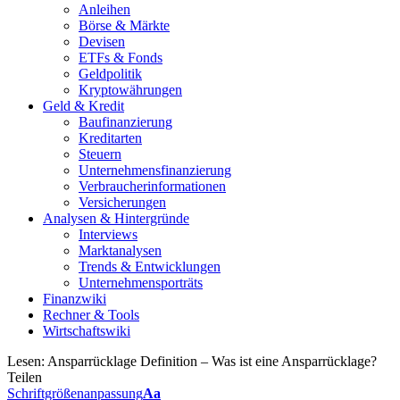
Anleihen
Börse & Märkte
Devisen
ETFs & Fonds
Geldpolitik
Kryptowährungen
Geld & Kredit
Baufinanzierung
Kreditarten
Steuern
Unternehmensfinanzierung
Verbraucherinformationen
Versicherungen
Analysen & Hintergründe
Interviews
Marktanalysen
Trends & Entwicklungen
Unternehmensporträts
Finanzwiki
Rechner & Tools
Wirtschaftswiki
Lesen:
Ansparrücklage Definition – Was ist eine Ansparrücklage?
Teilen
Schriftgrößenanpassung
Aa