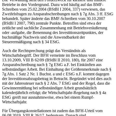
Betriebe in den Vordergrund. Dazu wird häufig auf das BMF-
Schreiben vom 25.02.2004 (BStBl I 2004, 337) verwiesen, das
Zweifelsfragen zu Ansparabschreibungen nach § 7g Abs. 3 ff. EStG
behandelt. Später änderte das BMF-Schreiben vom 30.10.2007
(BStBl I 2007, 790) zentrale Punkte. Betroffen sind etwa der
zeitliche und sachliche Zusammenhang mit Betriebsveräußerung
oder -aufgabe, die Benennung des Investitionszeitpunktes, der
buchmäßige Nachweis und die Anwendbarkeit der
Steuerermäßigung nach § 34 EStG.
Auch die Rechtsprechung prägt das Verständnis als
Wirtschaftsbegriff. Der BFH verneinte im Beschluss vom
13.10.2009, VIII B 62/09 (BStBl II 2010, 180), für 2007 eine
Ansparabschreibung nach § 7g EStG a.F. bei Einkünften aus
selbstständiger Arbeit. Bei Einhaltung der Größenmerkmale nach §
7g Abs. 1 Satz 2 Nr. 1 Buchst. a und c EStG n.F. kommt dagegen
der Investitionsabzugsbetrag in Betracht. Begründet wird dies auch
mit der Jahressteuer nach § 2 Abs. 7 EStG und der Regel, dass die
Gewinnermittlung bei selbstständiger Arbeit grundsätzlich
kalenderjährlich erfolgt; die Wirtschaftsjahr-Regelung nach § 4a
EStG greift nur ausnahmsweise, etwa bei einem Rumpf-
Wirtschaftsjahr.
Für Übergangskonstellationen ist zudem das BFH-Urteil vom
06.08.2019, VIII R 26/17, bedeutsam. Danach sind