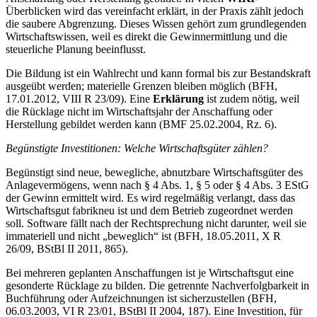
Überblicken wird das vereinfacht erklärt, in der Praxis zählt jedoch
die saubere Abgrenzung. Dieses Wissen gehört zum grundlegenden
Wirtschaftswissen, weil es direkt die Gewinnermittlung und die
steuerliche Planung beeinflusst.
Die Bildung ist ein Wahlrecht und kann formal bis zur Bestandskraft
ausgeübt werden; materielle Grenzen bleiben möglich (BFH,
17.01.2012, VIII R 23/09). Eine
Erklärung
ist zudem nötig, weil
die Rücklage nicht im Wirtschaftsjahr der Anschaffung oder
Herstellung gebildet werden kann (BMF 25.02.2004, Rz. 6).
Begünstigte Investitionen: Welche Wirtschaftsgüter zählen?
Begünstigt sind neue, bewegliche, abnutzbare Wirtschaftsgüter des
Anlagevermögens, wenn nach § 4 Abs. 1, § 5 oder § 4 Abs. 3 EStG
der Gewinn ermittelt wird. Es wird regelmäßig verlangt, dass das
Wirtschaftsgut fabrikneu ist und dem Betrieb zugeordnet werden
soll. Software fällt nach der Rechtsprechung nicht darunter, weil sie
immateriell und nicht „beweglich“ ist (BFH, 18.05.2011, X R
26/09, BStBl II 2011, 865).
Bei mehreren geplanten Anschaffungen ist je Wirtschaftsgut eine
gesonderte Rücklage zu bilden. Die getrennte Nachverfolgbarkeit in
Buchführung oder Aufzeichnungen ist sicherzustellen (BFH,
06.03.2003, VI R 23/01, BStBl II 2004, 187). Eine Investition, für