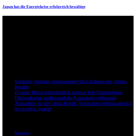
Japan hat die Energiekrise erfolgreich bewältigt
Über uns
dapd.de ist ein unabhängiges Wirtschafts- und Finanzportal mit dem
Anspruch, wirtschaftliche Entwicklungen verständlich,
einzuordnend und relevant abzubilden. Unser Fokus liegt auf
aktuellen Nachrichten, fundierten Analysen und belastbarem
Hintergrundwissen rund um Wirtschaft, Märkte, Unternehmen und
Finanzthemen.
Neu bei Dapd.de
Schneller, digitaler, transparenter? Der Aufstieg der Online-
Kredite
Hybride Büros wirtschaftlich steuern: Wie Unternehmen
Flächenkosten senken und die Auslastung verbessern
Aussichten für die China-Politik: Wachstum verlangsamt sich
im zweiten Quartal
Informationen
Startseite