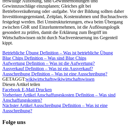
freiwillige Auflösung, sind Gewinnerhöhungen und
Gewinnzuschläge einzuplanen; Gleiches gilt bei
Betriebsveräußerung oder -aufgabe. Vor der Bildung sollten daher
Investitionsgegenstand, Zeitplan, Kostenrahmen und Buchnachweis
festgelegt werden. Bei Umstrukturierungen, etwa beim Übergang
zwischen GbR und Einzelunternehmen, ist die Auflösungslogik
gesondert zu prüfen, damit die Erklärung zum Begriff im
Wirtschaftswissen nicht durch Nachversteuerung ins Gegenteil
kippt.
Betriebliche Übung Definition – Was ist betriebliche Übung
Blue Chips Definition – Was sind Blue Chips
Aufwertung Definition – Was ist die Aufwertung?
Ausverkauf Definition – Was ist ein Ausverkauf?
Ausschreibung Definition – Was ist eine Ausschreibung?
GETAGGT:
wiki
wirtschaftswiki
wirtschaftswissen
Diesen Artikel teilen
Facebook
E-Mail
Drucken
Vorheriger Artikel
Anschaffungskosten Definition – Was sind
Anschaffungskosten?
Nächster Artikel
Ausschreibung Definition – Was ist eine
Ausschreibung?
Folge uns