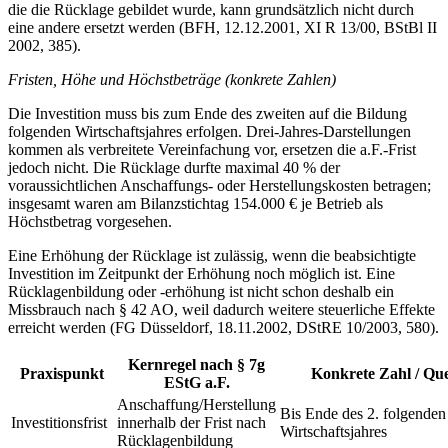
die die Rücklage gebildet wurde, kann grundsätzlich nicht durch
eine andere ersetzt werden (BFH, 12.12.2001, XI R 13/00, BStBl II
2002, 385).
Fristen, Höhe und Höchstbeträge (konkrete Zahlen)
Die Investition muss bis zum Ende des zweiten auf die Bildung
folgenden Wirtschaftsjahres erfolgen. Drei-Jahres-Darstellungen
kommen als verbreitete Vereinfachung vor, ersetzen die a.F.-Frist
jedoch nicht. Die Rücklage durfte maximal 40 % der
voraussichtlichen Anschaffungs- oder Herstellungskosten betragen;
insgesamt waren am Bilanzstichtag 154.000 € je Betrieb als
Höchstbetrag vorgesehen.
Eine Erhöhung der Rücklage ist zulässig, wenn die beabsichtigte
Investition im Zeitpunkt der Erhöhung noch möglich ist. Eine
Rücklagenbildung oder -erhöhung ist nicht schon deshalb ein
Missbrauch nach § 42 AO, weil dadurch weitere steuerliche Effekte
erreicht werden (FG Düsseldorf, 18.11.2002, DStRE 10/2003, 580).
Kernregel nach § 7g
Praxispunkt
Konkrete Zahl / Que
EStG a.F.
Anschaffung/Herstellung
Bis Ende des 2. folgenden
Investitionsfrist
innerhalb der Frist nach
Wirtschaftsjahres
Rücklagenbildung