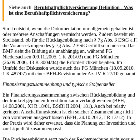
Siehe auch
Berufshaftpflichtversicherung Definition - Was
ist eine Berufshaftpflichtversicherung?
Streit entsteht, wenn die Dokumentation nur allgemein gehalten ist
oder mehrere Anschaffungen vermischt werden. Zudem besteht ein
Streitstand, ob für die Rücklagenbildung nach § 7g Abs. 3 EStG a.F.
die Voraussetzungen des § 7g Abs. 2 EStG erfüllt sein müssen: Das
BMF sieht die Bildung als unabhängig an, während FG
Niedersachsen (09.11.2005, 1 K 201/03) und FG München
(26.09.2006, 13 K 3004/04) die Erforderlichkeit bejahen. Im
Umfeld der Diskussion wurde auch das FG München (18.05.2010,
1 K 487/07) mit einer BFH-Revision unter Az. IV R 27/10 genannt.
Finanzierungszusammenhang und typische Stolperstellen
Ein Finanzierungszusammenhang zwischen Rücklagenbildung und
der konkret geplanten Investition kann verlangt werden (BFH,
14.08.2001, XI R 18/01, BStBl II 2004, 181). Auch bei relativ
geringen Anschaffungskosten ist ein solcher Zusammenhang nicht
von vornherein ausgeschlossen (BFH, 24.10.2012, I R 13/12). In
der Praxis wird daher erwartet, dass die Planung zur Investition und
zur Liquidität zusammenpasst.
Die Rücklagenbildung setzt nach der Rechtsprechung nicht voraus,