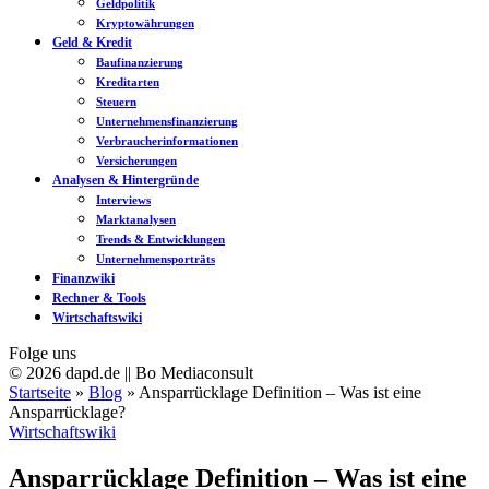
Geldpolitik
Kryptowährungen
Geld & Kredit
Baufinanzierung
Kreditarten
Steuern
Unternehmensfinanzierung
Verbraucherinformationen
Versicherungen
Analysen & Hintergründe
Interviews
Marktanalysen
Trends & Entwicklungen
Unternehmensporträts
Finanzwiki
Rechner & Tools
Wirtschaftswiki
Folge uns
© 2026 dapd.de || Bo Mediaconsult
Startseite
»
Blog
»
Ansparrücklage Definition – Was ist eine
Ansparrücklage?
Wirtschaftswiki
Ansparrücklage Definition – Was ist eine