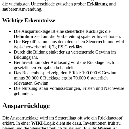
die wichtigsten Unterschiede zwischen grober
Erklärung
und
sauberer Anwendung.
Wichtige Erkenntnisse
Die Ansparrücklage ist eine steuerliche Rücklage; die
Definition
zielt auf die Vorbereitung späterer Investitionen.
Der
Begriff
stammt aus dem deutschen Steuerrecht und wird
typischerweise mit § 7g EStG
erklärt
.
Durch die Bildung sinkt der zu versteuernde Gewinn im
Bildungsjahr.
Bei Investition oder Auflösung wird die Rücklage nach
gesetzlichen Vorgaben behandelt.
Das Rechenbeispiel zeigt den Effekt: 100.000 € Gewinn
minus 30.000 € Rücklage ergibt 70.000 € steuerlich
relevanten Gewinn.
Die Nutzung ist an Voraussetzungen, Fristen und Nachweise
gebunden.
Ansparrücklage
Die Ansparrücklage wird im Steueralltag oft wie ein Rücklagetopf
erklärt. In einer
WIKI
-Logik dient sie dazu, Investitionen früh zu
planen und die Steuerlast zeitlich zu steuern. Für Ihr
Wissen
ist