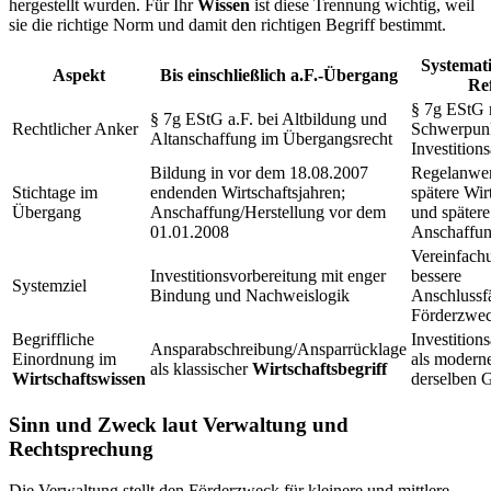
hergestellt wurden. Für Ihr
Wissen
ist diese Trennung wichtig, weil
sie die richtige Norm und damit den richtigen Begriff bestimmt.
Systemat
Aspekt
Bis einschließlich a.F.-Übergang
Re
§ 7g EStG n
§ 7g EStG a.F. bei Altbildung und
Rechtlicher Anker
Schwerpunk
Altanschaffung im Übergangsrecht
Investition
Bildung in vor dem 18.08.2007
Regelanwe
Stichtage im
endenden Wirtschaftsjahren;
spätere Wir
Übergang
Anschaffung/Herstellung vor dem
und spätere
01.01.2008
Anschaffu
Vereinfach
Investitionsvorbereitung mit enger
bessere
Systemziel
Bindung und Nachweislogik
Anschlussfä
Förderzwe
Begriffliche
Investition
Ansparabschreibung/Ansparrücklage
Einordnung im
als moderne
als klassischer
Wirtschaftsbegriff
Wirtschaftswissen
derselben 
Sinn und Zweck laut Verwaltung und
Rechtsprechung
Die Verwaltung stellt den Förderzweck für kleinere und mittlere