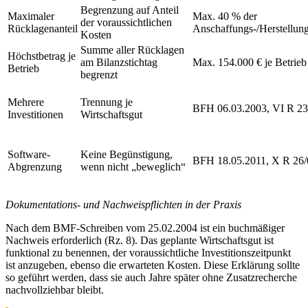
Begrenzung auf Anteil
Maximaler
Max. 40 % der
der voraussichtlichen
Rücklagenanteil
Anschaffungs-/Herstellun
Kosten
Summe aller Rücklagen
Höchstbetrag je
am Bilanzstichtag
Max. 154.000 € je Betrieb
Betrieb
begrenzt
Mehrere
Trennung je
BFH 06.03.2003, VI R 23
Investitionen
Wirtschaftsgut
Software-
Keine Begünstigung,
BFH 18.05.2011, X R 26/
Abgrenzung
wenn nicht „beweglich“
Dokumentations- und Nachweispflichten in der Praxis
Nach dem BMF-Schreiben vom 25.02.2004 ist ein buchmäßiger
Nachweis erforderlich (Rz. 8). Das geplante Wirtschaftsgut ist
funktional zu benennen, der voraussichtliche Investitionszeitpunkt
ist anzugeben, ebenso die erwarteten Kosten. Diese Erklärung sollte
so geführt werden, dass sie auch Jahre später ohne Zusatzrecherche
nachvollziehbar bleibt.