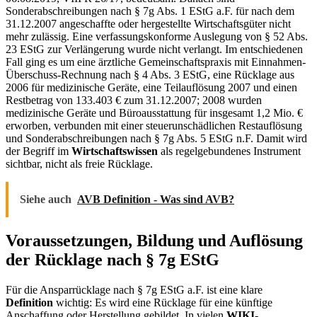
Sonderabschreibungen nach § 7g Abs. 1 EStG a.F. für nach dem
31.12.2007 angeschaffte oder hergestellte Wirtschaftsgüter nicht
mehr zulässig. Eine verfassungskonforme Auslegung von § 52 Abs.
23 EStG zur Verlängerung wurde nicht verlangt. Im entschiedenen
Fall ging es um eine ärztliche Gemeinschaftspraxis mit Einnahmen-
Überschuss-Rechnung nach § 4 Abs. 3 EStG, eine Rücklage aus
2006 für medizinische Geräte, eine Teilauflösung 2007 und einen
Restbetrag von 133.403 € zum 31.12.2007; 2008 wurden
medizinische Geräte und Büroausstattung für insgesamt 1,2 Mio. €
erworben, verbunden mit einer steuerunschädlichen Restauflösung
und Sonderabschreibungen nach § 7g Abs. 5 EStG n.F. Damit wird
der Begriff im
Wirtschaftswissen
als regelgebundenes Instrument
sichtbar, nicht als freie Rücklage.
Siehe auch
AVB Definition - Was sind AVB?
Voraussetzungen, Bildung und Auflösung
der Rücklage nach § 7g EStG
Für die Ansparrücklage nach § 7g EStG a.F. ist eine klare
Definition
wichtig: Es wird eine Rücklage für eine künftige
Anschaffung oder Herstellung gebildet. In vielen
WIKI
-