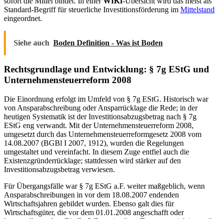
sofort die Mittel bindet. In einer
WIKI
-Übersicht wird das meist als
Standard-Begriff für steuerliche Investitionsförderung im
Mittelstand
eingeordnet.
Siehe auch
Boden Definition - Was ist Boden
Rechtsgrundlage und Entwicklung: § 7g EStG und
Unternehmensteuerreform 2008
Die Einordnung erfolgt im Umfeld von § 7g EStG. Historisch war
von Ansparabschreibung oder Ansparrücklage die Rede; in der
heutigen Systematik ist der Investitionsabzugsbetrag nach § 7g
EStG eng verwandt. Mit der Unternehmensteuerreform 2008,
umgesetzt durch das Unternehmensteuerreformgesetz 2008 vom
14.08.2007 (BGBl I 2007, 1912), wurden die Regelungen
umgestaltet und vereinfacht. In diesem Zuge entfiel auch die
Existenzgründerrücklage; stattdessen wird stärker auf den
Investitionsabzugsbetrag verwiesen.
Für Übergangsfälle war § 7g EStG a.F. weiter maßgeblich, wenn
Ansparabschreibungen in vor dem 18.08.2007 endenden
Wirtschaftsjahren gebildet wurden. Ebenso galt dies für
Wirtschaftsgüter, die vor dem 01.01.2008 angeschafft oder