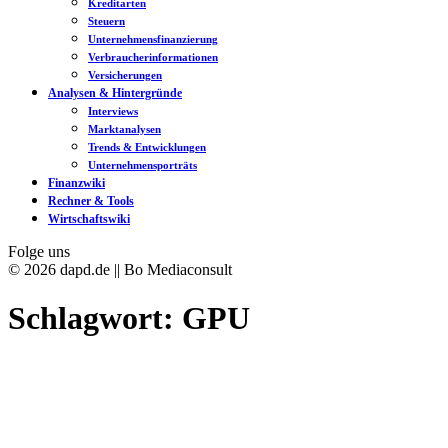
Kreditarten
Steuern
Unternehmensfinanzierung
Verbraucherinformationen
Versicherungen
Analysen & Hintergründe
Interviews
Marktanalysen
Trends & Entwicklungen
Unternehmensporträts
Finanzwiki
Rechner & Tools
Wirtschaftswiki
Folge uns
© 2026 dapd.de || Bo Mediaconsult
Schlagwort:
GPU