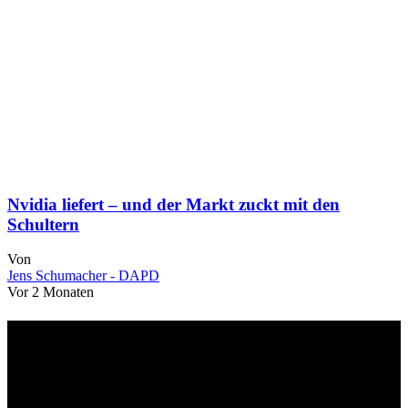
Nvidia liefert – und der Markt zuckt mit den
Schultern
Von
Jens Schumacher - DAPD
Vor 2 Monaten
Über uns
dapd.de ist ein unabhängiges Wirtschafts- und Finanzportal mit dem
Anspruch, wirtschaftliche Entwicklungen verständlich,
einzuordnend und relevant abzubilden. Unser Fokus liegt auf