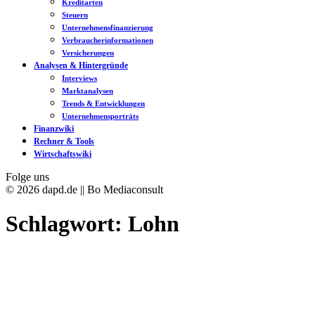
Kreditarten
Steuern
Unternehmensfinanzierung
Verbraucherinformationen
Versicherungen
Analysen & Hintergründe
Interviews
Marktanalysen
Trends & Entwicklungen
Unternehmensporträts
Finanzwiki
Rechner & Tools
Wirtschaftswiki
Folge uns
© 2026 dapd.de || Bo Mediaconsult
Schlagwort:
Lohn