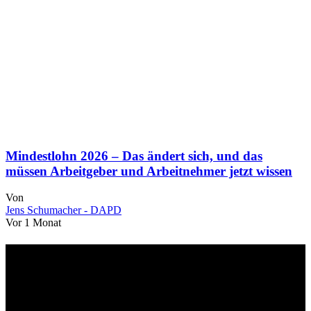
Mindestlohn 2026 – Das ändert sich, und das
müssen Arbeitgeber und Arbeitnehmer jetzt wissen
Von
Jens Schumacher - DAPD
Vor 1 Monat
Über uns
dapd.de ist ein unabhängiges Wirtschafts- und Finanzportal mit dem
Anspruch, wirtschaftliche Entwicklungen verständlich,
einzuordnend und relevant abzubilden. Unser Fokus liegt auf