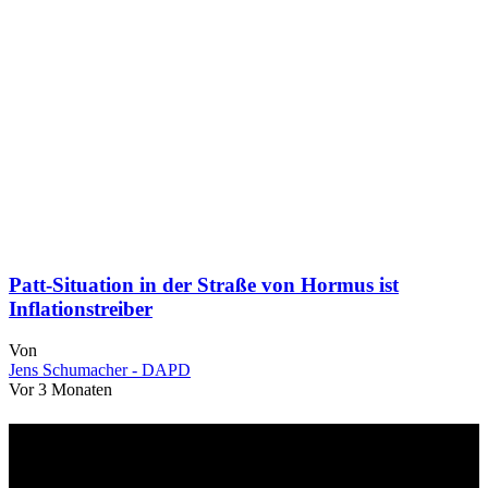
Patt-Situation in der Straße von Hormus ist
Inflationstreiber
Von
Jens Schumacher - DAPD
Vor 3 Monaten
Über uns
dapd.de ist ein unabhängiges Wirtschafts- und Finanzportal mit dem