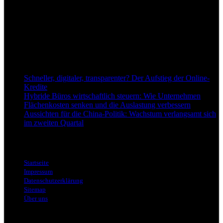
Anspruch, wirtschaftliche Entwicklungen verständlich,
einzuordnend und relevant abzubilden. Unser Fokus liegt auf
aktuellen Nachrichten, fundierten Analysen und belastbarem
Hintergrundwissen rund um Wirtschaft, Märkte, Unternehmen und
Finanzthemen.
Neu bei Dapd.de
Schneller, digitaler, transparenter? Der Aufstieg der Online-
Kredite
Hybride Büros wirtschaftlich steuern: Wie Unternehmen
Flächenkosten senken und die Auslastung verbessern
Aussichten für die China-Politik: Wachstum verlangsamt sich
im zweiten Quartal
Informationen
Startseite
Impressum
Datenschutzerklärung
Sitemap
Über uns
Themen