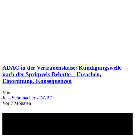
ADAC in der Vertrauenskrise: Kündigungswelle
nach der Spritpreis-Debatte – Ursachen,
Einordnung, Konsequenzen
Von
Jens Schumacher - DAPD
Vor 7 Monaten
Über uns
dapd.de ist ein unabhängiges Wirtschafts- und Finanzportal mit dem
Anspruch, wirtschaftliche Entwicklungen verständlich,