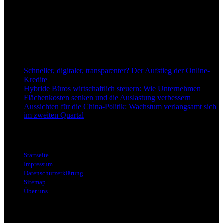
einzuordnend und relevant abzubilden. Unser Fokus liegt auf
aktuellen Nachrichten, fundierten Analysen und belastbarem
Hintergrundwissen rund um Wirtschaft, Märkte, Unternehmen und
Finanzthemen.
Neu bei Dapd.de
Schneller, digitaler, transparenter? Der Aufstieg der Online-
Kredite
Hybride Büros wirtschaftlich steuern: Wie Unternehmen
Flächenkosten senken und die Auslastung verbessern
Aussichten für die China-Politik: Wachstum verlangsamt sich
im zweiten Quartal
Informationen
Startseite
Impressum
Datenschutzerklärung
Sitemap
Über uns
Themen