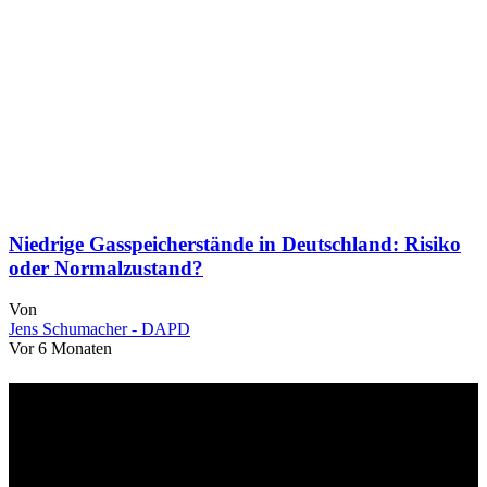
Niedrige Gasspeicherstände in Deutschland: Risiko
oder Normalzustand?
Von
Jens Schumacher - DAPD
Vor 6 Monaten
Über uns
dapd.de ist ein unabhängiges Wirtschafts- und Finanzportal mit dem
Anspruch, wirtschaftliche Entwicklungen verständlich,
einzuordnend und relevant abzubilden. Unser Fokus liegt auf