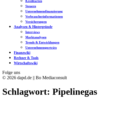
Kreditarten
Steuern
Unternehmensfinanzierung
Verbraucherinformationen
Versicherungen
Analysen & Hintergründe
Interviews
Marktanalysen
Trends & Entwicklungen
Unternehmensporträts
Finanzwiki
Rechner & Tools
Wirtschaftswiki
Folge uns
© 2026 dapd.de || Bo Mediaconsult
Schlagwort:
Pipelinegas