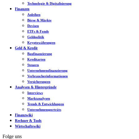
Technologie & Digitalisierung
Finanzen
Anleihen
Börse & Märkte
Devisen
ETFs & Fonds
Geldpolitik
Kryptowährungen
Geld & Kredit
Baufinanzierung
Kreditarten
Steuern
Unternehmensfinanzierung
Verbraucherinformationen
Versicherungen
Analysen & Hintergründe
Interviews
Marktanalysen
Trends & Entwicklungen
Unternehmensporträts
Finanzwiki
Rechner & Tools
Wirtschaftswiki
Folge uns