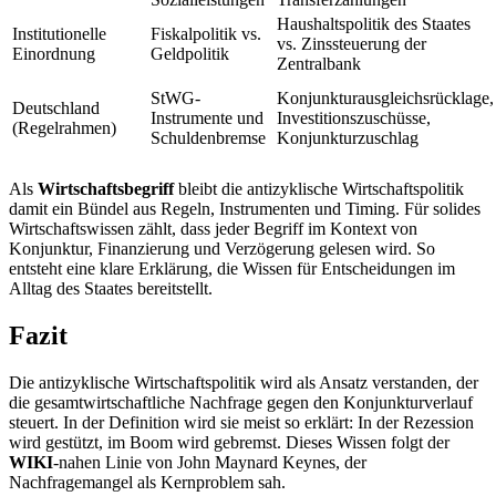
Haushaltspolitik des Staates
Institutionelle
Fiskalpolitik vs.
vs. Zinssteuerung der
Einordnung
Geldpolitik
Zentralbank
StWG-
Konjunkturausgleichsrücklage,
Deutschland
Instrumente und
Investitionszuschüsse,
(Regelrahmen)
Schuldenbremse
Konjunkturzuschlag
Als
Wirtschaftsbegriff
bleibt die antizyklische Wirtschaftspolitik
damit ein Bündel aus Regeln, Instrumenten und Timing. Für solides
Wirtschaftswissen zählt, dass jeder Begriff im Kontext von
Konjunktur, Finanzierung und Verzögerung gelesen wird. So
entsteht eine klare Erklärung, die Wissen für Entscheidungen im
Alltag des Staates bereitstellt.
Fazit
Die antizyklische Wirtschaftspolitik wird als Ansatz verstanden, der
die gesamtwirtschaftliche Nachfrage gegen den Konjunkturverlauf
steuert. In der Definition wird sie meist so erklärt: In der Rezession
wird gestützt, im Boom wird gebremst. Dieses Wissen folgt der
WIKI
-nahen Linie von John Maynard Keynes, der
Nachfragemangel als Kernproblem sah.