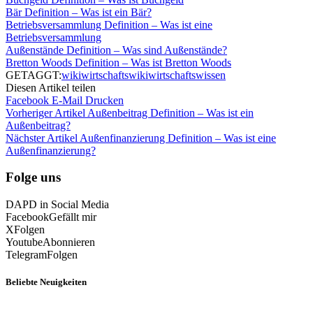
Bär Definition – Was ist ein Bär?
Betriebsversammlung Definition – Was ist eine
Betriebsversammlung
Außenstände Definition – Was sind Außenstände?
Bretton Woods Definition – Was ist Bretton Woods
GETAGGT:
wiki
wirtschaftswiki
wirtschaftswissen
Diesen Artikel teilen
Facebook
E-Mail
Drucken
Vorheriger Artikel
Außenbeitrag Definition – Was ist ein
Außenbeitrag?
Nächster Artikel
Außenfinanzierung Definition – Was ist eine
Außenfinanzierung?
Folge uns
DAPD in Social Media
Facebook
Gefällt mir
X
Folgen
Youtube
Abonnieren
Telegram
Folgen
Beliebte Neuigkeiten