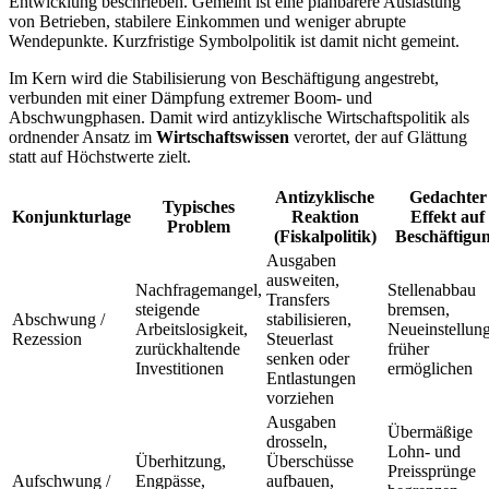
Entwicklung beschrieben. Gemeint ist eine planbarere Auslastung
von Betrieben, stabilere Einkommen und weniger abrupte
Wendepunkte. Kurzfristige Symbolpolitik ist damit nicht gemeint.
Im Kern wird die Stabilisierung von Beschäftigung angestrebt,
verbunden mit einer Dämpfung extremer Boom- und
Abschwungphasen. Damit wird antizyklische Wirtschaftspolitik als
ordnender Ansatz im
Wirtschaftswissen
verortet, der auf Glättung
statt auf Höchstwerte zielt.
Antizyklische
Gedachter
Typisches
Konjunkturlage
Reaktion
Effekt auf
Problem
(Fiskalpolitik)
Beschäftigu
Ausgaben
ausweiten,
Nachfragemangel,
Stellenabbau
Transfers
steigende
bremsen,
Abschwung /
stabilisieren,
Arbeitslosigkeit,
Neueinstellun
Rezession
Steuerlast
zurückhaltende
früher
senken oder
Investitionen
ermöglichen
Entlastungen
vorziehen
Ausgaben
Übermäßige
drosseln,
Lohn- und
Überhitzung,
Überschüsse
Preissprünge
Aufschwung /
Engpässe,
aufbauen,