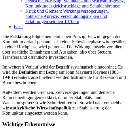
Deutschland-Bezug: Stabilitäts- und Wachstumsgesetz,
Konjunkturausgleichsrücklage und Schuldenbremse
Kritik und Grenzen: Wirkungsverzögerungen,
politische Anreize, Verschuldungsrisiken und
Erfahrungen seit den 1970ern
Fazit
Die
Erklärung
folgt einem einfachen Prinzip: Es wird gegen den
Konjunkturverlauf gehandelt. In einer Schwächephase wird gestützt,
in einer Hochphase wird gebremst. Die Wirkung entsteht vor allem
über staatliche Einnahmen und Ausgaben, also über Steuern,
Transfers und öffentliche Investitionen.
Im weiteren Verlauf wird der
Begriff
systematisch eingeordnet. Es
wird die
Definition
mit Bezug auf John Maynard Keynes (1883–
1946) erläutert, anschließend werden Instrumente für Rezession und
Boom beschrieben.
Außerdem werden Grenzen, Zeitverzögerungen und deutsche
Rahmenbedingungen
erklärt
, darunter Stabilitäts- und
Wachstumsgesetz sowie Schuldenbremse. So wird nachvollziehbar,
wie
antizyklische Wirtschaftspolitik
zur Stabilisierung der
Konjunktur eingesetzt werden kann.
Wichtige Erkenntnisse