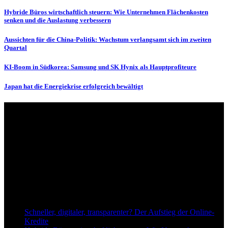
Hybride Büros wirtschaftlich steuern: Wie Unternehmen Flächenkosten
senken und die Auslastung verbessern
Aussichten für die China-Politik: Wachstum verlangsamt sich im zweiten
Quartal
KI-Boom in Südkorea: Samsung und SK Hynix als Hauptprofiteure
Japan hat die Energiekrise erfolgreich bewältigt
Über uns
dapd.de ist ein unabhängiges Wirtschafts- und Finanzportal mit dem
Anspruch, wirtschaftliche Entwicklungen verständlich,
einzuordnend und relevant abzubilden. Unser Fokus liegt auf
aktuellen Nachrichten, fundierten Analysen und belastbarem
Hintergrundwissen rund um Wirtschaft, Märkte, Unternehmen und
Finanzthemen.
Neu bei Dapd.de
Schneller, digitaler, transparenter? Der Aufstieg der Online-
Kredite