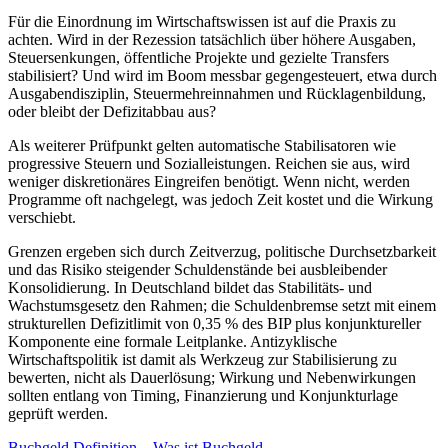
Für die Einordnung im Wirtschaftswissen ist auf die Praxis zu
achten. Wird in der Rezession tatsächlich über höhere Ausgaben,
Steuersenkungen, öffentliche Projekte und gezielte Transfers
stabilisiert? Und wird im Boom messbar gegengesteuert, etwa durch
Ausgabendisziplin, Steuermehreinnahmen und Rücklagenbildung,
oder bleibt der Defizitabbau aus?
Als weiterer Prüfpunkt gelten automatische Stabilisatoren wie
progressive Steuern und Sozialleistungen. Reichen sie aus, wird
weniger diskretionäres Eingreifen benötigt. Wenn nicht, werden
Programme oft nachgelegt, was jedoch Zeit kostet und die Wirkung
verschiebt.
Grenzen ergeben sich durch Zeitverzug, politische Durchsetzbarkeit
und das Risiko steigender Schuldenstände bei ausbleibender
Konsolidierung. In Deutschland bildet das Stabilitäts- und
Wachstumsgesetz den Rahmen; die Schuldenbremse setzt mit einem
strukturellen Defizitlimit von 0,35 % des BIP plus konjunktureller
Komponente eine formale Leitplanke. Antizyklische
Wirtschaftspolitik ist damit als Werkzeug zur Stabilisierung zu
bewerten, nicht als Dauerlösung; Wirkung und Nebenwirkungen
sollten entlang von Timing, Finanzierung und Konjunkturlage
geprüft werden.
Buchgeld Definition – Was ist Buchgeld