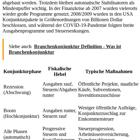
abgebaut werden. Trotzdem bleiben automatische Stabilisatoren als
Mindestpuffer wichtig. In der Finanzkrise ab 2007 wurden vielerorts
wieder große Programme genutzt; 2008/2009 wurden in den USA
Konjunkturpakete in Größenordnungen von Billionen Dollar
beschlossen, und während der COVID-19-Pandemie folgten breite
Ausgabenprogramme und Steuersenkungen.
Siehe auch
Branchenkonjunktur Definition - Was ist
Branchenkonjunktur
Fiskalische
Konjunkturphase
Typische Maßnahmen
Hebel
Ausgaben rauf,
Öffentliche Projekte, staatliche
Rezession
Steuern/Abgaben
Käufe, Subventionen,
(Abschwung)
runter
Investitionszuschüsse
Weniger öffentliche Aufträge,
Boom
Ausgaben runter,
Konjunkturzuschlag zur
(Hochkonjunktur)
Steuern rauf
Einkommensteuer
Progressive
Steuerprogression,
Alle Phasen
Steuern und
Arbeitslosenversicherung,
(automatisch)
Sozialleistungen
Transferzahlungen