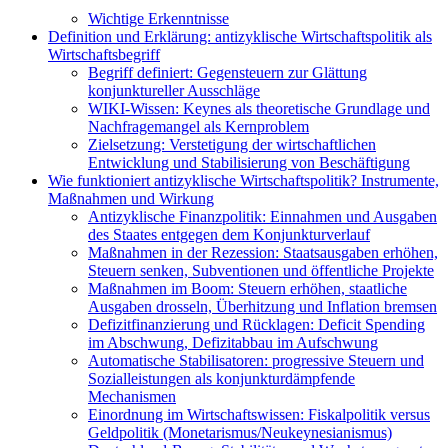
Wichtige Erkenntnisse
Definition und Erklärung: antizyklische Wirtschaftspolitik als
Wirtschaftsbegriff
Begriff definiert: Gegensteuern zur Glättung
konjunktureller Ausschläge
WIKI-Wissen: Keynes als theoretische Grundlage und
Nachfragemangel als Kernproblem
Zielsetzung: Verstetigung der wirtschaftlichen
Entwicklung und Stabilisierung von Beschäftigung
Wie funktioniert antizyklische Wirtschaftspolitik? Instrumente,
Maßnahmen und Wirkung
Antizyklische Finanzpolitik: Einnahmen und Ausgaben
des Staates entgegen dem Konjunkturverlauf
Maßnahmen in der Rezession: Staatsausgaben erhöhen,
Steuern senken, Subventionen und öffentliche Projekte
Maßnahmen im Boom: Steuern erhöhen, staatliche
Ausgaben drosseln, Überhitzung und Inflation bremsen
Defizitfinanzierung und Rücklagen: Deficit Spending
im Abschwung, Defizitabbau im Aufschwung
Automatische Stabilisatoren: progressive Steuern und
Sozialleistungen als konjunkturdämpfende
Mechanismen
Einordnung im Wirtschaftswissen: Fiskalpolitik versus
Geldpolitik (Monetarismus/Neukeynesianismus)