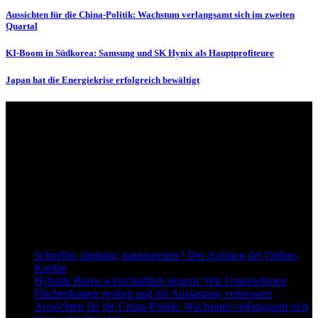
Aussichten für die China-Politik: Wachstum verlangsamt sich im zweiten
Quartal
KI-Boom in Südkorea: Samsung und SK Hynix als Hauptprofiteure
Japan hat die Energiekrise erfolgreich bewältigt
Über uns
dapd.de ist ein unabhängiges Wirtschafts- und Finanzportal mit dem
Anspruch, wirtschaftliche Entwicklungen verständlich,
einzuordnend und relevant abzubilden. Unser Fokus liegt auf
aktuellen Nachrichten, fundierten Analysen und belastbarem
Hintergrundwissen rund um Wirtschaft, Märkte, Unternehmen und
Finanzthemen.
Neu bei Dapd.de
Schneller, digitaler, transparenter? Der Aufstieg der Online-
Kredite
Hybride Büros wirtschaftlich steuern: Wie Unternehmen
Flächenkosten senken und die Auslastung verbessern
Aussichten für die China-Politik: Wachstum verlangsamt sich