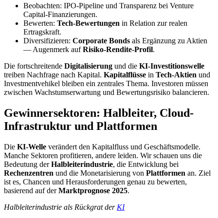
Beobachten: IPO-Pipeline und Transparenz bei Venture
Capital‑Finanzierungen.
Bewerten:
Tech-Bewertungen
in Relation zur realen
Ertragskraft.
Diversifizieren:
Corporate Bonds
als Ergänzung zu Aktien
— Augenmerk auf
Risiko-Rendite-Profil
.
Die fortschreitende
Digitalisierung
und die
KI-Investitionswelle
treiben Nachfrage nach Kapital.
Kapitalflüsse
in
Tech-Aktien
und
Investmentvehikel bleiben ein zentrales Thema. Investoren müssen
zwischen Wachstumserwartung und Bewertungsrisiko balancieren.
Gewinnersektoren: Halbleiter, Cloud-
Infrastruktur und Plattformen
Die
KI-Welle
verändert den Kapitalfluss und Geschäftsmodelle.
Manche Sektoren profitieren, andere leiden. Wir schauen uns die
Bedeutung der
Halbleiterindustrie
, die Entwicklung bei
Rechenzentren
und die Monetarisierung von
Plattformen
an. Ziel
ist es, Chancen und Herausforderungen genau zu bewerten,
basierend auf der
Marktprognose 2025
.
Halbleiterindustrie als Rückgrat der
KI