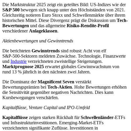
Die Marktstruktur 2025 zeigt ein geteiltes Bild: US-Indizes wie der
S&P 500
bewegen sich knapp unter den Höchstständen von 2021.
Gleichzeitig notieren Euro Stoxx und Schwellenmärkte über ihrem
historischen Mittel. Diese Divergenz prägt die Diskussion um
Tech-
Bewertungen
und das allgemeine
Risiko-Rendite-Profil
verschiedener
Anlageklassen
.
Aktienbewertungen und Gewinntrends
Die berichteten
Gewinntrends
sind robust: Acht von elf
S&P‑500‑Sektoren meldeten Zuwächse. Technologie, Finanzwerte
und
Industrie
verzeichneten zweistellige Steigerungen.
Marktprognose 2025
erwartet globales Gewinnwachstum von
rund 13 % jährlich in den nächsten zwei Jahren.
Die Dominanz der
Magnificent Seven
verstärkt
Bewertungsprämien bei
Tech-Aktien
. Hohe Bewertungen erhöhen
die Sensitivität gegenüber negativen Nachrichten. Dies kann
Kursbewegungen verschärfen.
Kapitalflüsse, Venture Capital und IPO-Umfeld
Kapitalflüsse
zeigen starken Rückhalt für
Schwellenländer
-ETFs
und Infrastrukturinvestitionen. Emerging-Market‑ETFs
verzeichneten signifikante Zuflüsse. Investitionen in