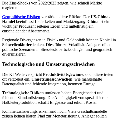
Die Zins‑Shocks von 2022/2023 zeigen, wie schnell Märkte
reagieren.
Geopolitische Risiken
verstärken diese Effekte. Der
US‑China-
Handel
beeinflusst Lieferketten und Marktzugang.
China
ist ein
wichtiger Produzent seltener Erden und mittelfristig ein
entscheidender Absatzmarkt.
Regionale Divergenzen in Fiskal‑ und Geldpolitik können Kapital in
Schwellenländer
lenken. Dies führt zu Volatilität. Anleger sollten
politische Szenarien in Stresstests berücksichtigen und geografisch
diversifizieren.
Technologische und Umsetzungsschwächen
Die KI-Welle verspricht
Produktivitätsgewinne
, doch diese treten
oft verzögert ein.
Umsetzungsschwächen
, wie mangelhafte
Datenqualität und fehlende Integration, hemmen Erträge.
Technologische Risiken
umfassen hohen Energiebedarf und
fehlende Standardisierung. Die Abhängigkeit von spezialisierter
Halbleiterproduktion schafft Engpässe und erhöht Kosten.
Kommerzialisierungsrisiken sind hoch: Viele Geschäftsmodelle
zeigen keinen klaren Pfad zur Monetarisierung. Anleger sollten