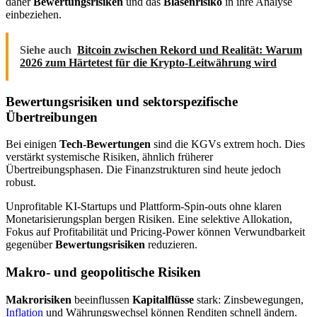
daher
Bewertungsrisiken
und das
Blasenrisiko
in ihre Analyse
einbeziehen.
Siehe auch
Bitcoin zwischen Rekord und Realität: Warum
2026 zum Härtetest für die Krypto-Leitwährung wird
Bewertungsrisiken und sektorspezifische
Übertreibungen
Bei einigen
Tech-Bewertungen
sind die KGVs extrem hoch. Dies
verstärkt systemische Risiken, ähnlich früherer
Übertreibungsphasen. Die Finanzstrukturen sind heute jedoch
robust.
Unprofitable KI-Startups und Plattform-Spin‑outs ohne klaren
Monetarisierungsplan bergen Risiken. Eine selektive Allokation,
Fokus auf Profitabilität und Pricing‑Power können Verwundbarkeit
gegenüber
Bewertungsrisiken
reduzieren.
Makro‑ und geopolitische Risiken
Makrorisiken
beeinflussen
Kapitalflüsse
stark: Zinsbewegungen,
Inflation
und Währungswechsel können Renditen schnell ändern.