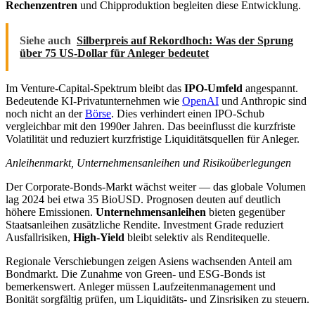
Rechenzentren
und Chipproduktion begleiten diese Entwicklung.
Siehe auch
Silberpreis auf Rekordhoch: Was der Sprung
über 75 US-Dollar für Anleger bedeutet
Im Venture-Capital-Spektrum bleibt das
IPO-Umfeld
angespannt.
Bedeutende KI-Privatunternehmen wie
OpenAI
und Anthropic sind
noch nicht an der
Börse
. Dies verhindert einen IPO-Schub
vergleichbar mit den 1990er Jahren. Das beeinflusst die kurzfriste
Volatilität und reduziert kurzfristige Liquiditätsquellen für Anleger.
Anleihenmarkt, Unternehmensanleihen und Risikoüberlegungen
Der Corporate-Bonds-Markt wächst weiter — das globale Volumen
lag 2024 bei etwa 35 BioUSD. Prognosen deuten auf deutlich
höhere Emissionen.
Unternehmensanleihen
bieten gegenüber
Staatsanleihen zusätzliche Rendite. Investment Grade reduziert
Ausfallrisiken,
High-Yield
bleibt selektiv als Renditequelle.
Regionale Verschiebungen zeigen Asiens wachsenden Anteil am
Bondmarkt. Die Zunahme von Green- und ESG‑Bonds ist
bemerkenswert. Anleger müssen Laufzeitenmanagement und
Bonität sorgfältig prüfen, um Liquiditäts- und Zinsrisiken zu steuern.