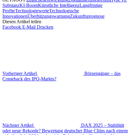
Substanz
KI-Boom
Künstliche Intelligenz
Langfristige
Profite
Technologiewerte
Technologische
Innovationen
Überhitzungswarnung
Zukunftsprognose
Diesen Artikel teilen
Facebook
E-Mail
Drucken
Vorheriger Artikel
Börsengänge – das
Comeback des IPO-Markts?
Nächster Artikel
DAX 2025 – Stabilität
oder neue Rekorde? Bewertung deutscher Blue Chips nach einem