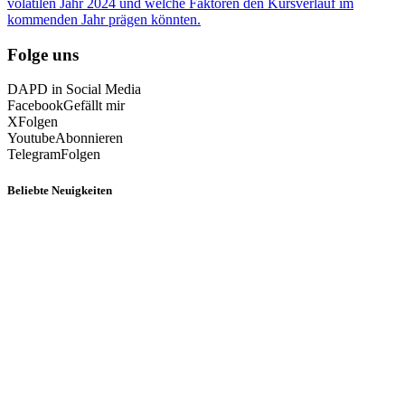
volatilen Jahr 2024 und welche Faktoren den Kursverlauf im
kommenden Jahr prägen könnten.
Folge uns
DAPD in Social Media
Facebook
Gefällt mir
X
Folgen
Youtube
Abonnieren
Telegram
Folgen
Beliebte Neuigkeiten