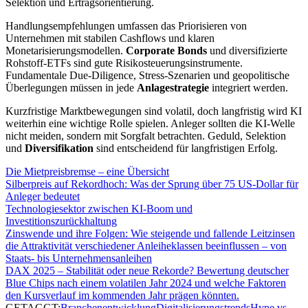
Selektion und Ertragsorientierung.
Handlungsempfehlungen umfassen das Priorisieren von
Unternehmen mit stabilen Cashflows und klaren
Monetarisierungsmodellen.
Corporate Bonds
und diversifizierte
Rohstoff-ETFs sind gute Risikosteuerungsinstrumente.
Fundamentale Due-Diligence, Stress-Szenarien und geopolitische
Überlegungen müssen in jede
Anlagestrategie
integriert werden.
Kurzfristige Marktbewegungen sind volatil, doch langfristig wird KI
weiterhin eine wichtige Rolle spielen. Anleger sollten die KI-Welle
nicht meiden, sondern mit Sorgfalt betrachten. Geduld, Selektion
und
Diversifikation
sind entscheidend für langfristigen Erfolg.
Die Mietpreisbremse – eine Übersicht
Silberpreis auf Rekordhoch: Was der Sprung über 75 US-Dollar für
Anleger bedeutet
Technologiesektor zwischen KI-Boom und
Investitionszurückhaltung
Zinswende und ihre Folgen: Wie steigende und fallende Leitzinsen
die Attraktivität verschiedener Anleiheklassen beeinflussen – von
Staats- bis Unternehmensanleihen
DAX 2025 – Stabilität oder neue Rekorde? Bewertung deutscher
Blue Chips nach einem volatilen Jahr 2024 und welche Faktoren
den Kursverlauf im kommenden Jahr prägen könnten.
GETAGGT:
Branchenentwicklung
Digitalisierungstrends
Hype vs.