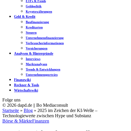
ETFs & Fonds
Geldpolitik
Kryptowährungen
Geld & Kredit
Baufinanzierung
Kreditarten
Steuern
Unternehmensfinanzierung
Verbraucherinformationen
Versicherungen
Analysen & Hintergründe
Interviews
Marktanalysen
Trends & Entwicklungen
Unternehmensporträts
Finanzwiki
Rechner & Tools
Wirtschaftswiki
Folge uns
© 2026 dapd.de || Bo Mediaconsult
Startseite
»
Blog
»
2025 im Zeichen der KI-Welle –
Technologiewerte zwischen Hype und Substanz
Börse & Märkte
Finanzen