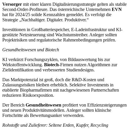
Versorger
mit einer klaren Digitalisierungsstrategie gelten als stabile
Second-Order-Profiteure. Das österreichische Unternehmen
EVN
hat für 2024/25 solide Kennzahlen gemeldet. Es verfolgt die
Strategie „Nachhaltiger. Digitaler. Produktiver.“
Investitionen in Großbatteriespeicher, E-Ladeinfrastruktur und KI-
gestützte Netzsteuerung sind Wachstumstreiber. Anleger sollten
Projektrisiken und regulatorische Rahmenbedingungen prüfen.
Gesundheitswesen und Biotech
KI verkürzt Forschungszyklen, von Bildauswertung bis zur
Wirkstoffentwicklung.
Biotech
-Firmen nutzen Algorithmen zur
Zielidentifikation und verbesserten Studiendesigns.
Das Marktpotenzial ist groß, doch die R&D-Kosten und
Zulassungsrisiken bleiben erheblich. Selektive Investments in
etablierte Biopharmafirmen mit nachgewiesenen Partnerschaften
reduzieren Risikoexposition.
Der Bereich
Gesundheitswesen
profitiert von Effizienzsteigerungen
und neuen Produktivitätsmodellen. Anleger sollten klinische
Fortschritte als Bewertungsanker verwenden.
Rohstoffe und Zulieferer: Seltene Erden, Kupfer, Recycling