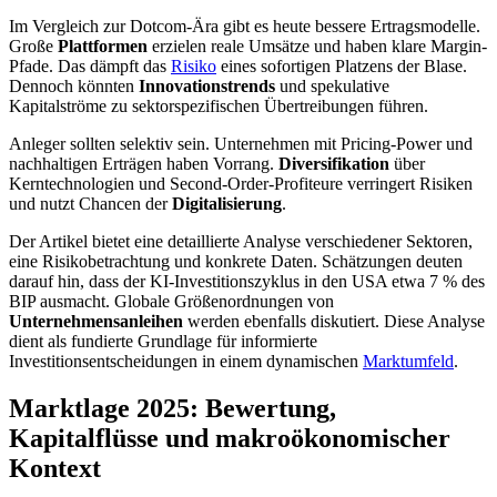
Im Vergleich zur Dotcom-Ära gibt es heute bessere Ertragsmodelle.
Große
Plattformen
erzielen reale Umsätze und haben klare Margin-
Pfade. Das dämpft das
Risiko
eines sofortigen Platzens der Blase.
Dennoch könnten
Innovationstrends
und spekulative
Kapitalströme zu sektorspezifischen Übertreibungen führen.
Anleger sollten selektiv sein. Unternehmen mit Pricing-Power und
nachhaltigen Erträgen haben Vorrang.
Diversifikation
über
Kerntechnologien und Second-Order-Profiteure verringert Risiken
und nutzt Chancen der
Digitalisierung
.
Der Artikel bietet eine detaillierte Analyse verschiedener Sektoren,
eine Risikobetrachtung und konkrete Daten. Schätzungen deuten
darauf hin, dass der KI-Investitionszyklus in den USA etwa 7 % des
BIP ausmacht. Globale Größenordnungen von
Unternehmensanleihen
werden ebenfalls diskutiert. Diese Analyse
dient als fundierte Grundlage für informierte
Investitionsentscheidungen in einem dynamischen
Marktumfeld
.
Marktlage 2025: Bewertung,
Kapitalflüsse und makroökonomischer
Kontext