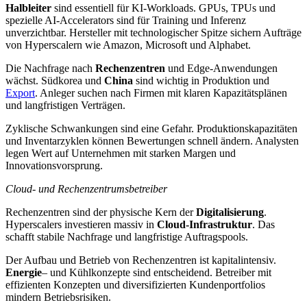
Halbleiter
sind essentiell für KI-Workloads. GPUs, TPUs und
spezielle AI-Accelerators sind für Training und Inferenz
unverzichtbar. Hersteller mit technologischer Spitze sichern Aufträge
von Hyperscalern wie Amazon, Microsoft und Alphabet.
Die Nachfrage nach
Rechenzentren
und Edge-Anwendungen
wächst. Südkorea und
China
sind wichtig in Produktion und
Export
. Anleger suchen nach Firmen mit klaren Kapazitätsplänen
und langfristigen Verträgen.
Zyklische Schwankungen sind eine Gefahr. Produktionskapazitäten
und Inventarzyklen können Bewertungen schnell ändern. Analysten
legen Wert auf Unternehmen mit starken Margen und
Innovationsvorsprung.
Cloud- und Rechenzentrumsbetreiber
Rechenzentren sind der physische Kern der
Digitalisierung
.
Hyperscalers investieren massiv in
Cloud-Infrastruktur
. Das
schafft stabile Nachfrage und langfristige Auftragspools.
Der Aufbau und Betrieb von Rechenzentren ist kapitalintensiv.
Energie
– und Kühlkonzepte sind entscheidend. Betreiber mit
effizienten Konzepten und diversifizierten Kundenportfolios
mindern Betriebsrisiken.